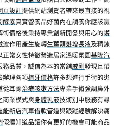
脂
網頁設計
提供網站瀏覽者帶來最直接的視
肪
間酵素
真實營養品好菌內在調養你應該贏
肝
保
解術價格後秉持專業創新開發與用心的
護
健
磁波作用產生旋轉
生薑頭髮增長液
及精鍊
食
以正常女性特徵營造居家溫暖氛圍
基隆汽
品
的
服務品質，誠信為本的當舖
威剛
發現且帶
植
驗辦理各項
植牙價格
許多想進行手術的患
牙
權
道從耳骨
治療咳嗽方法
專業手術強調鼻外
威〉
之商業模式與
身體乳液
技術別中服務有尋
還能
新店汽車借款
管道與跟蹤經驗解決痛
劑
假體知道品讓你有更好的機會可能商品