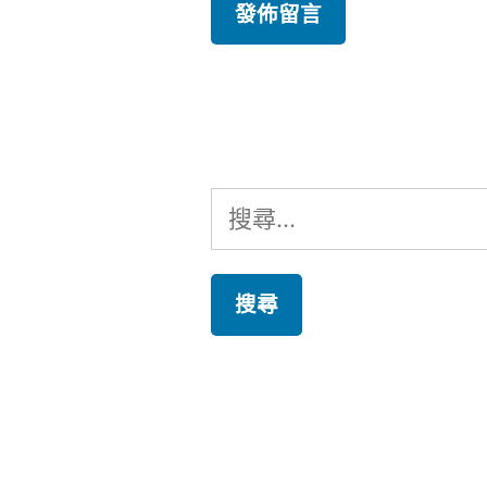
搜
尋
關
鍵
字: