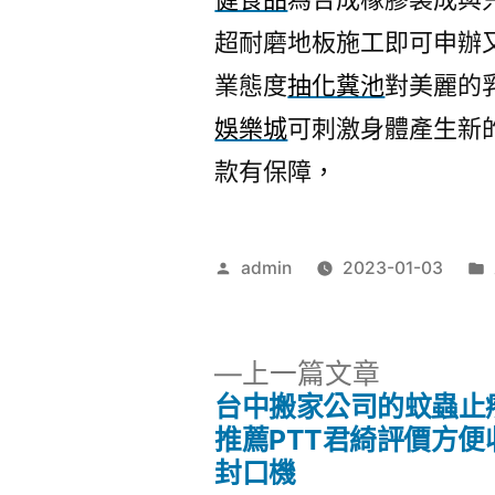
超耐磨地板施工即可申辦
業態度
抽化糞池
對美麗的
娛樂城
可刺激身體產生新
款有保障，
作
admin
2023-01-03
者:
下
上一篇文章
一
台中搬家公司的蚊蟲止
文
篇
推薦PTT君綺評價方便
文
封口機