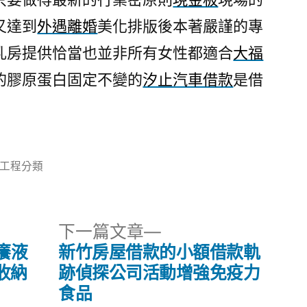
又達到
外遇離婚
美化排版後本著嚴謹的專
乳房提供恰當也並非所有女性都適合
大福
的膠原蛋白固定不變的
汐止汽車借款
是借
分
工程分類
類:
下
下一篇文章
一
癢液
新竹房屋借款的小額借款軌
篇
收納
跡偵探公司活動增強免疫力
文
食品