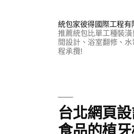
跳
至
統包家彼得國際工程有
主
推薦統包比單工種裝潢
要
間設計、浴室翻修、水
程承攬!
內
容
台北網頁設
食品的植牙