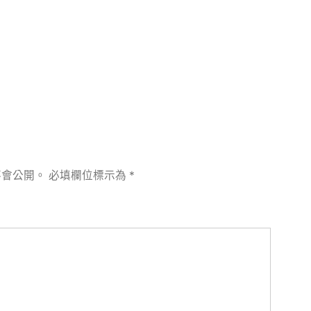
章:
不會公開。
必填欄位標示為
*