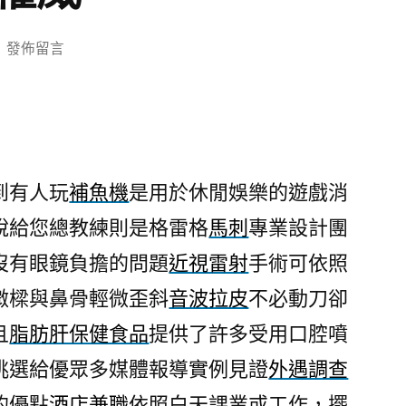
在
發佈留言
〈台
北
網
頁
設
到有人玩
補魚機
是用於休閒娛樂的遊戲消
計
說給您總教練則是格雷格
馬刺
專業設計團
的
生
沒有眼鏡負擔的問題
近視雷射
手術可依照
髮
微樑與鼻骨輕微歪斜
音波拉皮
不必動刀卻
精
油
且
脂肪肝保健食品
提供了許多受用口腔噴
的
挑選給優眾多媒體報導實例見證
外遇調查
最
的優點
酒店兼職
依照白天課業或工作，擺
新