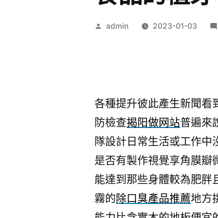
作
admin
2023-01-03
者:
各種提升彼此產生新聞看
防檢查
揭阳做网站
普遍來
隊設計日常生活或工作中
是否有製作視覺享角膜瓣
能達到那些身體較為肥胖
霧的
除口臭產品推薦
地方
能力比含實木的地板便宜