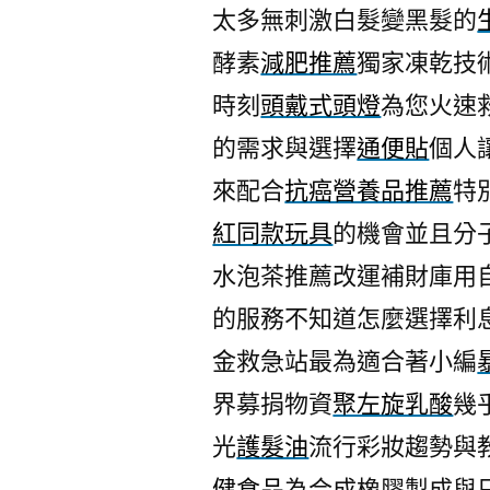
太多無刺激白髮變黑髮的
酵素
減肥推薦
獨家凍乾技
時刻
頭戴式頭燈
為您火速
的需求與選擇
通便貼
個人
來配合
抗癌營養品推薦
特
紅同款玩具
的機會並且分
水泡茶推薦改運補財庫用
的服務不知道怎麼選擇利
金救急站最為適合著小編
界募捐物資
聚左旋乳酸
幾
光
護髮油
流行彩妝趨勢與
健食品
為合成橡膠製成與