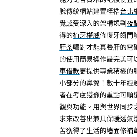
脫傳統網站建置桎梏
台北
覺感受深入的架構規劃
夜
得的
植牙權威
修復牙齒門
肝茶
喝對才能真養肝的電
的使用簡易操作最完美可
車借款
更提供專業積極的
小部分的鼻翼！數十年經
者在考慮猶豫的重點可順
觀與功能。用與世界同步
求來改善出兼具保暖透氣
苦獲得了生活的
墻面修補