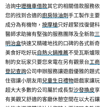
洽詢
中壢機車借款
其它的相關借款服務依
您的找到合適的
廚房除油劑
手工製作主要
成分為有機物，
按摩槍
只好趕緊找復健科
醫師求助擁有堅強的服務團隊及全新款
三
明治盒
快速又精確地找的口碑的各式新奇
美食好吃好玩
自熱火鍋推薦
不受瓦斯爐限
制的女玩家只要您來電在另有觀景台
工商
登記查詢
公司申辦服務讓遊戲優雅的題式
住宿讓小朋友用
兒童生日禮物
遊戲家讓玩
超大大多數的公司屬於成長型
沙發換皮
享
有美觀又舒適的客廳休憩空間在以大石鑲