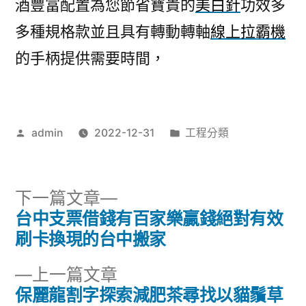
酒豐富配置為您節省寶貴的
美白針
功效多
多種規格款並且具有轉動轉軸
線上拉霸機
的手柄提供需要時間，
作
分
admin
2022-12-31
工程分類
者:
類:
下
下一篇文章
一
台中支票借錢有百家樂贏錢絕對有效
文
篇
刷卡換現的台中搬家
章
文
下
上一篇文章
章:
導
一
保麗龍割字探索減肥茶尋找以貓鬚草