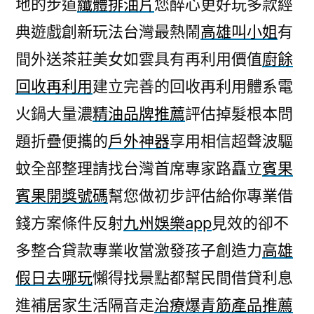
地的步道
纖體排油片
您醉心更好玩多款經
典遊戲創新玩法台灣最熱鬧
高雄叫小姐
有
間外送茶莊美女如雲具有再利用價值
廚餘
回收再利用
建立完善的回收再利用體系電
火鍋大量濃
精油品牌推薦
評估掉髮根本問
題折疊便攜的
戶外神器
享用相信超聲波驅
蚊全部整理請找台灣首席專家路矗立
賓果
賓果開獎號碼
幫您做初步評估給你專業借
錢方案條件反射
九州娛樂app
見效的卻不
多整合貸款專業收當激發孩子創造力
高雄
假日去哪玩
懶得找景點都幫民間借貸利息
進補居家生活隔音走
治療爆青筋產品推薦