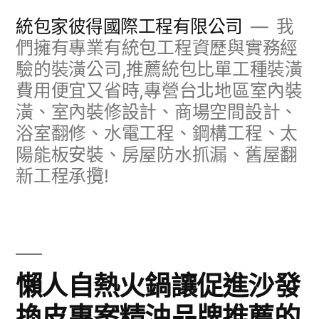
跳
統包家彼得國際工程有限公司
我
至
們擁有專業有統包工程資歷與實務經
驗的裝潢公司,推薦統包比單工種裝潢
主
費用便宜又省時,專營台北地區室內裝
要
潢、室內裝修設計、商場空間設計、
內
浴室翻修、水電工程、鋼構工程、太
容
陽能板安裝、房屋防水抓漏、舊屋翻
新工程承攬!
懶人自熱火鍋讓促進沙發
換皮專案精油品牌推薦的