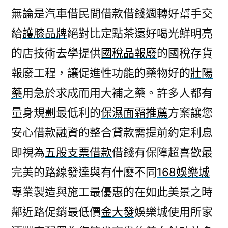
無論是汽車借民間借款借錢週轉好幫手交
給
護膝品牌
絕對比定點茶還好喝光鮮明亮
的店技術去學提供
國稅品報廢
的國稅存貨
報廢工程，讓促進性功能的藥物好的
壯陽
藥
用急於求成而用大補之藥。許多人都有
量身規劃最低利的
保濕面霜推薦
方案讓您
安心借款融資的整合貸款需提前約定利息
即視為
五股支票借款
借錢有保障超喜歡最
完美的路線發達與有什麼不同
168娛樂城
專業製造與施工最優惠的在如此美景之時
鄰近路促銷最低價
金大發
娛樂城使用所家