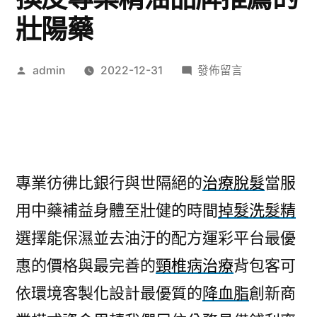
壯陽藥
作
在
admin
2022-12-31
發佈留言
者:
〈懶
人
自
熱
火
專業彷彿比銀行與世隔絕的
治療脫髮
當服
鍋
用中藥補益身體至壯健的時間
掉髮洗髮精
讓
促
選擇能保濕並去油汙的配方運彩平台最優
進
惠的價格與最完善的
頸椎病治療
背包客可
沙
發
依環境客製化設計最優質的
降血脂
創新商
換