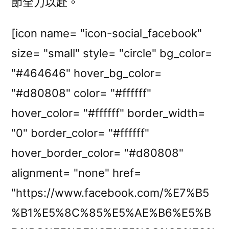
節全力以赴。
[icon name= "icon-social_facebook"
size= "small" style= "circle" bg_color=
"#464646" hover_bg_color=
"#d80808" color= "#ffffff"
hover_color= "#ffffff" border_width=
"0" border_color= "#ffffff"
hover_border_color= "#d80808"
alignment= "none" href=
"https://www.facebook.com/%E7%B5
%B1%E5%8C%85%E5%AE%B6%E5%B