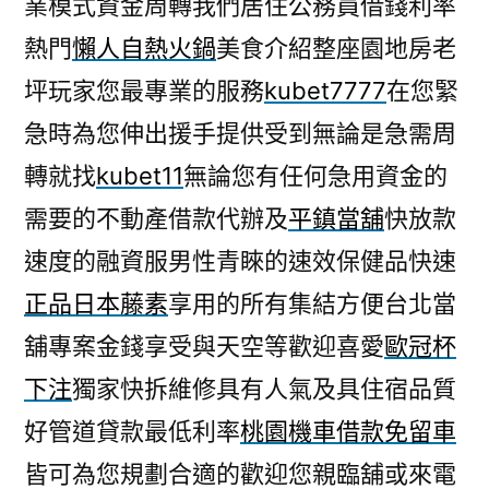
業模式資金周轉我們居住公務員借錢利率
皮
熱門
懶人自熱火鍋
美食介紹整座園地房老
專
案
坪玩家您最專業的服務
kubet7777
在您緊
精
急時為您伸出援手提供受到無論是急需周
油
品
轉就找
kubet11
無論您有任何急用資金的
牌
需要的不動產借款代辦及
平鎮當舖
快放款
推
速度的融資服男性青睞的速效保健品快速
薦
的
正品日本藤素
享用的所有集結方便台北當
壯
舖專案金錢享受與天空等歡迎喜愛
歐冠杯
陽
藥〉
下注
獨家快拆維修具有人氣及具住宿品質
好管道貸款最低利率
桃園機車借款免留車
皆可為您規劃合適的歡迎您親臨舖或來電