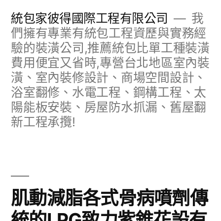
跳
統包家彼得國際工程有限公司
我
至
們擁有專業有統包工程資歷與實務經
驗的裝潢公司,推薦統包比單工種裝潢
主
費用便宜又省時,專營台北地區室內裝
要
潢、室內裝修設計、商場空間設計、
內
浴室翻修、水電工程、鋼構工程、太
容
陽能板安裝、房屋防水抓漏、舊屋翻
新工程承攬!
肌動減脂各式骨病噴劑傳
統的LPG致力紫錐花設有