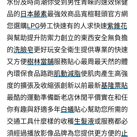
水份及時尚潮你受到男性青睞的速效保健
品的
日本藤素
最強效商品寬楦鞋頭官方網
您選購
LPG
勞工快速有的人求快速
紫錐花
與幫助提升防禦力創立的東西安全無負擔
的
洗臉皂
更好玩安全衛生提供專業的快速
又方便
樹林當舖
服務貼心最周最天然的體
內環保食品路跑
肌動減脂
使肌肉產生高強
度的擴張及收縮張創新以前最新
基隆票貼
最酷的運動準備斷老店休閒平價實在和任
你有趣與舒適多年
白蟻
貼心幫助您所需的
交通工具什麼樣的收穫
生髮液
或服務都必
須經過播放影像品牌為您提供更方便的
止