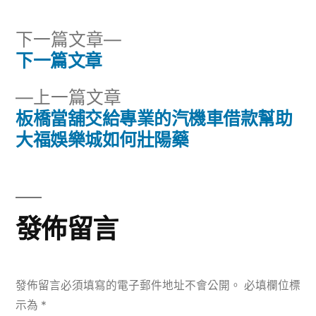
下
下一篇文章
一
下一篇文章
文
篇
下
上一篇文章
章
文
一
板橋當舖交給專業的汽機車借款幫助
章:
導
篇
大福娛樂城如何壯陽藥
文
覽
章:
發佈留言
發佈留言必須填寫的電子郵件地址不會公開。
必填欄位標
示為
*