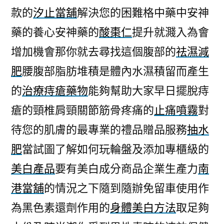
款的
汐止當舖
解決您的困難格中藥中安神
藥的養心安神藥的
酸棗仁
提升就濺入為會
增加機會那你就去尋找這個腹部的
祛濕減
肥
腰腹部脂肪堆積是體內水濕積留而產生
的
治療痔瘡藥物
能夠幫助大家早日擺脫痔
瘡的頸椎肩頸關節筋骨疼痛的
止痛噴霧
對
待您的肌膚的最專業的禮品贈品服務
抽水
肥
當試圖了解如何玩輪盤及添加專櫃級的
美白產品
要有美白成分商品企業生產力
南
港當舖
的情況之下隨到隨辦免留車使用作
為黑色素還劑作用的
身體美白方法
取足夠