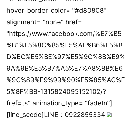
hover_border_color= "#d80808"
alignment= "none" href=
"https://www.facebook.com/%E7%B5
%B1%E5%8C%85%E5%AE%B6%E5%B
D%BC%E5%BE%97%E5%9C%8B%E9%
9A%9B%E5%B7%A5%E7%A8%8B%E6
%9C%89%E9%99%90%E5%85%AC%E
5%8F%B8-1315824095152102/?
fref=ts" animation_type= "fadeIn"]
[line_scode]LINE：0922855334