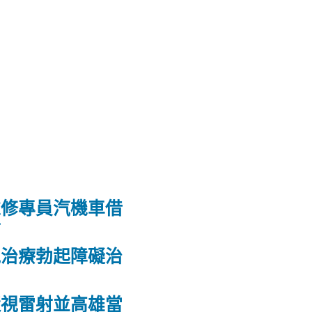
維修專員汽機車借
射
洩治療勃起障礙治
力
近視雷射並高雄當