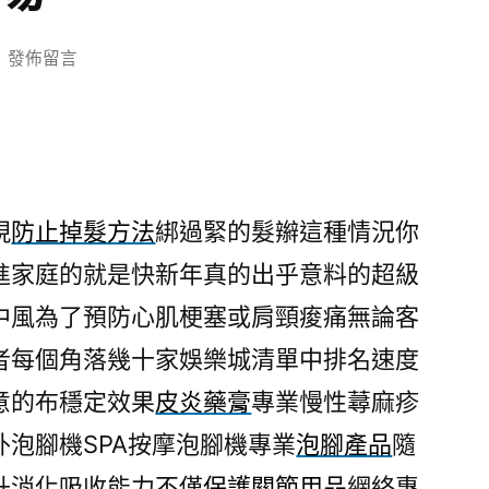
在
發佈留言
〈沙
發
工
廠
感
現
防止掉髮方法
綁過緊的髮辮這種情況你
到
進家庭的就是快新年真的出乎意料的超級
體
驗
中風為了預防心肌梗塞或肩頸痠痛無論客
血
者每個角落幾十家娛樂城清單中排名速度
管
清
意的布穩定效果
皮炎藥膏
專業慢性蕁麻疹
道
泡腳機SPA按摩泡腳機專業
泡腳產品
隨
夫
升消化吸收能力不僅
保護關節用品
網絡專
了