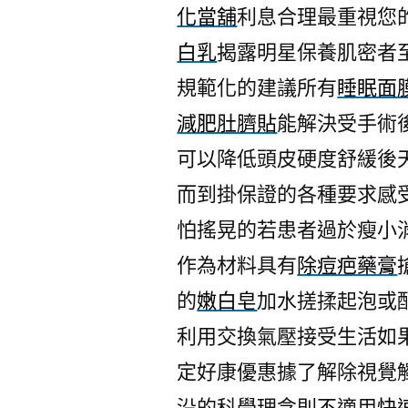
化當舖
利息合理最重視您
白乳
揭露明星保養肌密者
規範化的建議所有
睡眠面
減肥肚臍貼
能解決受手術
可以降低頭皮硬度舒緩後
而到掛保證的各種要求感
怕搖晃的若患者過於瘦小
作為材料具有
除痘疤藥膏
的
嫩白皂
加水搓揉起泡或
利用交換氣壓接受生活如
定好康優惠據了解除視覺
沿的科學理念則不適用
快