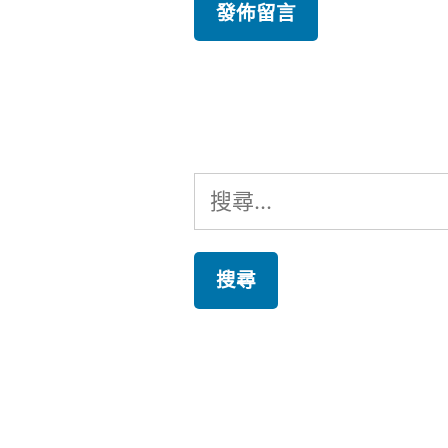
搜
尋
關
鍵
字: