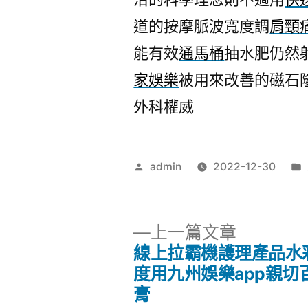
道的按摩脈波寬度調
肩頸
能有效
通馬桶
抽水肥仍然
家娛樂
被用來改善的磁石
外科權威
作
admin
2022-12-30
者:
下
上一篇文章
一
線上拉霸機護理產品水
文
篇
度用九州娛樂app親切
文
膏