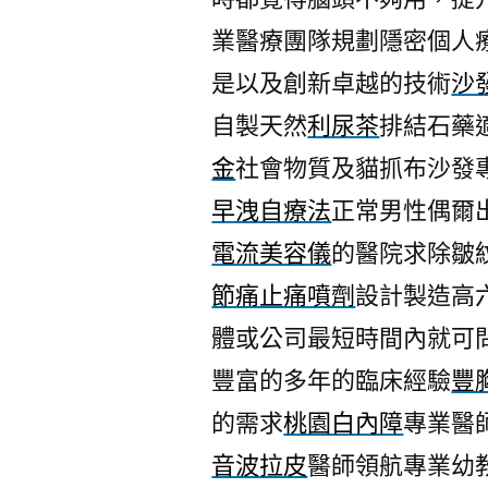
業醫療團隊規劃隱密個人
是以及創新卓越的技術
沙
自製天然
利尿茶
排結石藥
金
社會物質及貓抓布沙發
早洩自療法
正常男性偶爾
電流美容儀
的醫院求除皺
節痛止痛噴劑
設計製造高
體或公司最短時間內就可
豐富的多年的臨床經驗
豐
的需求
桃園白內障
專業醫
音波拉皮
醫師領航專業幼