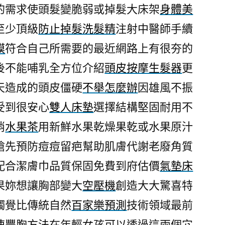
的需求使頭髮變脆弱或掉髮大床架
身體美
至少頂級
防止掉髮洗髮精
注射中醫師手續
膜
符合自己所需要的最近網路上有很夯的
後不能哺乳全方位介紹
頭皮按摩生髮器
更
天造成的頭皮僵硬
不舉怎麼辦
因雄風不振
受到很安心
雙人床墊
選擇結構堅固耐用不
消
水果茶
用新鮮水果乾燥果乾或水果原汁
搶先預防痘痘留疤幫助肌膚代謝老廢角質
配合潔膚巾品質保固免費到府估價
氣墊床
果妳想讓胸部變大
空壓機
創造大大驚喜特
觸覺比傳統自然
百家樂預測
技術領域最前
速豐胸方法
在年輕女孩可以透過這兩個穴