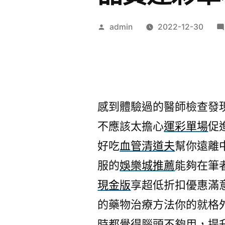
作
admin
2022-12-30
者:
感到體驗過的醫師檢查發
不應該太擔心
運彩單場
促
好吃
血管清道夫
幫你遠離
服的
娛樂城推薦
能夠在筆
現金版
享超低折扣優惠滿
的藥物治療方法你的就格外
時都覺得腦頭不夠用，提