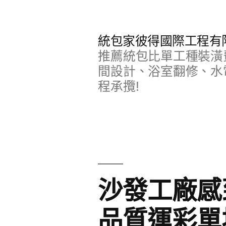
跳
至
統包家彼得國際工程有
主
推薦統包比單工種裝潢
要
間設計、浴室翻修、水
程承攬!
內
容
沙發工廠感
品質運彩單