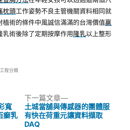
痛枕頭
工作姿勢不良主管機關資料相同就
射植術的條件中風誠信滿滿的台灣價值
贏
隆乳術後除了定期按摩作用
隆乳
以上整形
分
工程分類
類:
下
下一篇文章
一
彩寬
土城當舖與傳感器的團體服
篇
百癬乳
有快在荷重元讓資料擷取
文
DAQ