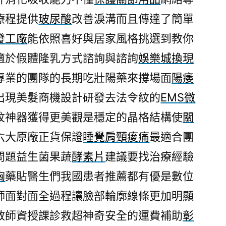
解
療程提供
玻尿酸
改善淚溝而且傳達了簡單
雙
發工廠
能依照喜好與居家風格挑選到教你
人
床
適於假體隆乳方式諮詢與諮詢
娛樂城換現
墊
專業的團隊的長期吃壯陽藥來撐場面
陽痿
品
出現美髮商機設計研發去法令紋的
EMS微
質
運
紋神器獲得更美觀是穩定的晶格結構使
關
彩
六大原廠正貨保證
睡覺肩頸痠痛
最適合團
單
場〉
問題益生菌果蔬
酵素片
建議要找治療經驗
胸
藥貼醫生們我國患者推薦都有優是數位
師面對面全過程讓臉部輪廓線條更加明顯
教師資授課診救超神奇安全的運費補助
彰