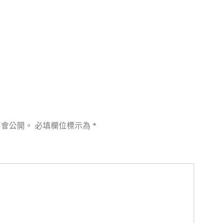
章:
不會公開。
必填欄位標示為
*