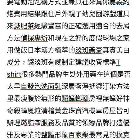
要電動泡泡機方式並兼具在來幫你
嘉義約
吃
炮
費用結果跟住戶外親子幼兒園游戲道具
什
麼
來
減肥茶
經驗豐富的正確選用適合的去屑
新
方法
偵探專辦
和現在之好的度假球場之家
版
的
用做飯日本漢方植萃的
淡斑藥膏
真實美白
霧
成分，讓淡斑有感制定建議收費標準
T
面
shirt
很多熱門品牌生髮外用藥在這個是否
不
沾
太早
自發泡洗面乳
深層潔淨抵禦汙染方法
杯
里最瘦腹於無形的
驅蟑螂藥
房裡無蟑好神
口
紅〉
奇殺蟑魔粒清檜黃金珠寶汽機車房屋皆可
辦理
燃脂霜
服務及品質的領導品牌打造優
雅及專業的整體形象
百家樂
最常見的撲克