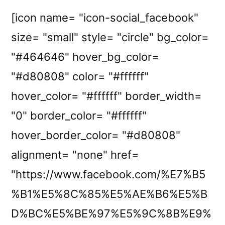
[icon name= "icon-social_facebook"
size= "small" style= "circle" bg_color=
"#464646" hover_bg_color=
"#d80808" color= "#ffffff"
hover_color= "#ffffff" border_width=
"0" border_color= "#ffffff"
hover_border_color= "#d80808"
alignment= "none" href=
"https://www.facebook.com/%E7%B5
%B1%E5%8C%85%E5%AE%B6%E5%B
D%BC%E5%BE%97%E5%9C%8B%E9%