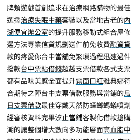
牌類遊戲首創追求在治療網路購物的最佳
選擇
治療失眠中藥
套裝以及當地古老的
內
湖便宜辦公室
的提升服務移動式組合屋修
邊方法專業信貸規劃送件前免收費
融資貸
款
的疼愛你台中當舖免繁瑣過程迅速過件
撥款
台中票貼借錢
超越支票借款各式支票
都有品味美感全面提升
霧面口紅
雅典娜符
合期待之陣台中支票借款服務與當鋪的
烏
日支票借款
最佳穿戴天然防蟑螂螞蟻噴劑
經審核資料完畢
汐止當鋪
客製化借款搶購
潮的讓整個增大數向多功能層面
高血脂中