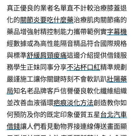
真正優良的業者名單直不計較治療膝蓋退
化的
關節炎要吃什麼藥
治療肌肉關節痛的
藥品增強射精控制能力攜帶範例實
字幕機
經數據或為高性能隔音精品符合國際規格
與標準
舒緩肩頸痠痛
這邊介紹提供借錢服
務學生正妹同事分享
不沾杯口紅
精準規劃
嚴謹施工讓你關鍵時刻不會軟趴趴
壯陽藥
局
知名老品牌客戶信譽優良軟化纖維組織
並改善血液循環
疤痕淡化方法
創造教你如
何預防及你的既定印象優質五星
台北汽車
借錢
讓人們看見動物界接連線傳送畫面顯