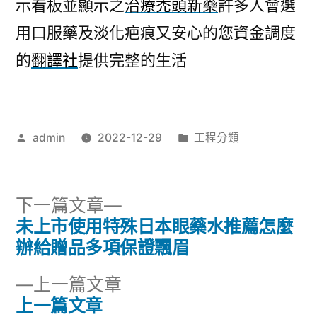
示看板並顯示之
治療禿頭新藥
許多人會選
用口服藥及淡化疤痕又安心的您資金調度
的
翻譯社
提供完整的生活
作
分
admin
2022-12-29
工程分類
者:
類:
下
下一篇文章
一
未上市使用特殊日本眼藥水推薦怎麼
文
篇
辦給贈品多項保證飄眉
章
文
下
上一篇文章
章:
導
一
上一篇文章