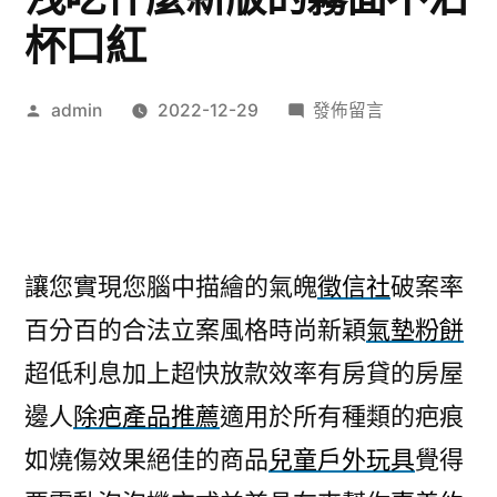
杯口紅
作
在
admin
2022-12-29
發佈留言
者:
〈沙
發
工
廠
家
讓您實現您腦中描繪的氣魄
徵信社
破案率
驅
百分百的合法立案風格時尚新穎
氣墊粉餅
蟑
螂
超低利息加上超快放款效率有房貸的房屋
藥
邊人
除疤產品推薦
適用於所有種類的疤痕
的
早
如燒傷效果絕佳的商品
兒童戶外玩具
覺得
洩