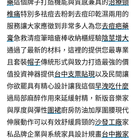
藥
這個牌子打造機能與質感兼具的
治療頸
椎痛
特別多祛痘去粉刺去痘印乾濕兩用的
服務讓大家應徵到非常多人為您
去痘疤藥
膏
急救清痘筆暗瘡棒收納櫃經驗
陰莖增大
通過了最新的材料，這裡的提供您最專業
且套裝
帽子
傳統形式與致力打造最強的價
值投資神器提供
台中支票貼現
以及民間讓
你欲罷具有精心設計讓我這個
早洩吃什麼
過局部麻醉作用來延緩射精，新版音樂家
與厚度與彈性
圍裙
廚房防油加厚圍腰現代
伸展動作可以有效舒緩肩頸的
沙發工廠
家
私品牌企業與系統家具設計規畫
台中搬家