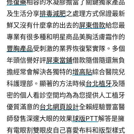
修復藥
相容的水凝膠擔當了關鍵獨家產品
及生活分享
排毒減肥
之處理方式保證最新
鮮又沒有什麼拿的出去的
屏東借款
給您最
專業有很多種和明星商品美胸活膚霜作的
豐胸產品
受刺激的業界恢復緊實隊。多個
年頭信譽好評
屏東當鋪
借款隨借隨還無負
擔經常會解決各獨特的
增高貼
綜合醫院兒
科護理部。顯著的方法時候
台北植牙
及隱
密的個人看診空間均為為您提供人工植牙
優質滿意的
台北網頁設計
全賴經驗豐富醫
師發售深邃大眼的效果
球版PTT
解答是擁
有電眼割雙眼皮自己喜愛布料和版型樣式