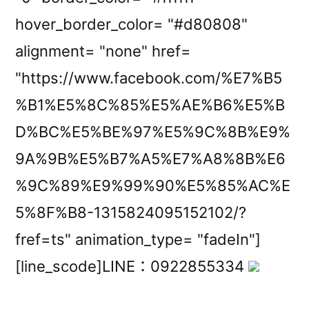
hover_border_color= "#d80808"
alignment= "none" href=
"https://www.facebook.com/%E7%B5
%B1%E5%8C%85%E5%AE%B6%E5%B
D%BC%E5%BE%97%E5%9C%8B%E9%
9A%9B%E5%B7%A5%E7%A8%8B%E6
%9C%89%E9%99%90%E5%85%AC%E
5%8F%B8-1315824095152102/?
fref=ts" animation_type= "fadeIn"]
[line_scode]LINE：0922855334