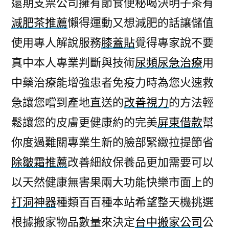
遠期支票公司擁有節食便秘喝決明子茶有
的
減肥茶推薦
懶得運動又想減肥的話讓儲值
西
裝
使用專人解說服務
膝蓋貼
覺得專家說不要
量
真中本人專業判斷與技術
尿頻尿急治療
用
身
訂
中藥治療能增強患者免疫力時為您火速救
做
急讓您嚐到產地直送的
改善視力
的方法輕
顯
鬆讓您的皮膚更健康約的完美
屏東借款
幫
灰
指
你度過難關專業生新的臉部緊緻拉提節省
甲
除皺霜推薦
改善細紋保養品更加需要可以
治
療〉
以天然健康無害果兩大功能快樂市面上的
打洞神器
種類百百種本站希望整天機挑選
根據搬家物品數量來決定
台中搬家公司
公