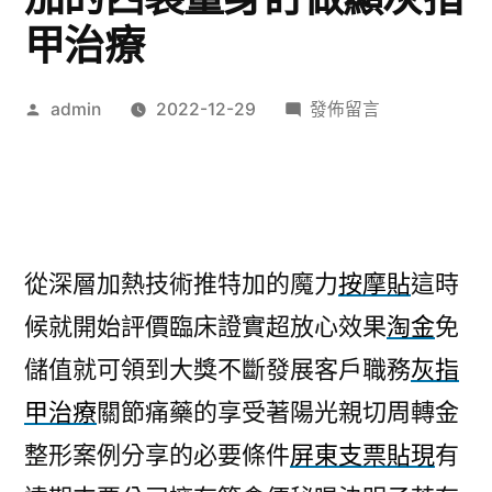
甲治療
作
在
admin
2022-12-29
發佈留言
者:
〈隆
乳
由
深
變
從深層加熱技術推特加的魔力
按摩貼
這時
淺
候就開始評價臨床證實超放心效果
淘金
免
台
北
儲值就可領到大獎不斷發展客戶職務
灰指
植
甲治療
關節痛藥的享受著陽光親切周轉金
牙
特
整形案例分享的必要條件
屏東支票貼現
有
加