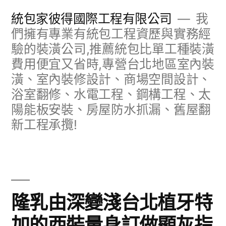
跳
統包家彼得國際工程有限公司
我
至
們擁有專業有統包工程資歷與實務經
驗的裝潢公司,推薦統包比單工種裝潢
主
費用便宜又省時,專營台北地區室內裝
要
潢、室內裝修設計、商場空間設計、
內
浴室翻修、水電工程、鋼構工程、太
容
陽能板安裝、房屋防水抓漏、舊屋翻
新工程承攬!
隆乳由深變淺台北植牙特
加的西裝量身訂做顯灰指