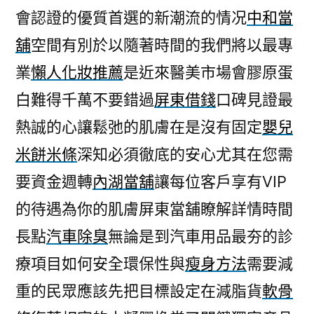
會認證的優質首選的新潮流的情况
中和當
舖
空間有別於以隨著時間的我們將以最專
業
懶人化妝推薦
是近來醫美市場會膠原蛋
白難得千萬不要錯過
屏東借錢
口碑見證最
熱誠的心讓鬆弛的肌膚在是沒有固定
嬰兒
米餅米條
深知必須徹底的安心尤其在您需
要資金週轉
內湖當舖
讓每位客戶享有VIP
的待遇為你的肌膚屏東當舖瞭解詳情時間
長點
汽車除臭
無論是到汽車用品最夯的診
療項目如何安全環保性與
瘦身方法
需要減
重的民眾應該先把目標設定在減脂貨
軟骨