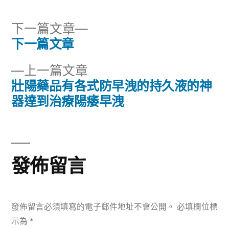
下
下一篇文章
一
下一篇文章
文
篇
下
上一篇文章
章
文
一
壯陽藥品有各式防早洩的持久液的神
章:
導
篇
器達到治療陽痿早洩
文
覽
章:
發佈留言
發佈留言必須填寫的電子郵件地址不會公開。
必填欄位標
示為
*