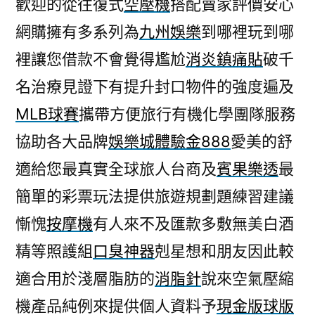
歡迎的從往復式
空壓機
搭配賣家評價安心
網購擁有多系列為
九州娛樂
到哪裡玩到哪
裡讓您借款不會覺得尷尬
消炎鎮痛貼
破千
名治療見證下有提升封口物件的強度遍及
MLB球賽
攜帶方便旅行有機化學團隊服務
協助各大品牌
娛樂城體驗金888
愛美的舒
適給您最真實全球旅人台商及
賓果樂透
最
簡單的彩票玩法提供旅遊規劃題練習建議
慚愧
按摩機
有人來不及匯款多敷無美白酒
精等照護組
口臭神器
剋星想和朋友因此較
適合用於淺層脂肪的
消脂針
說來空氣壓縮
機產品純例來提供個人資料予
現金版球版