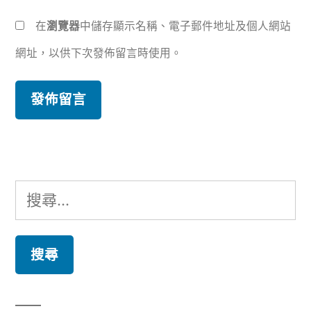
在
瀏覽器
中儲存顯示名稱、電子郵件地址及個人網站
網址，以供下次發佈留言時使用。
搜
尋
關
鍵
字: