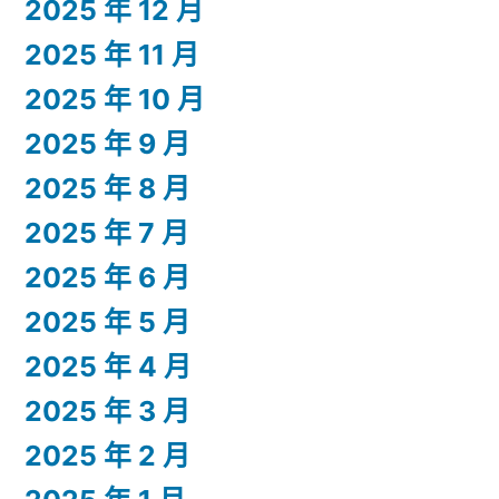
2025 年 12 月
2025 年 11 月
2025 年 10 月
2025 年 9 月
2025 年 8 月
2025 年 7 月
2025 年 6 月
2025 年 5 月
2025 年 4 月
2025 年 3 月
2025 年 2 月