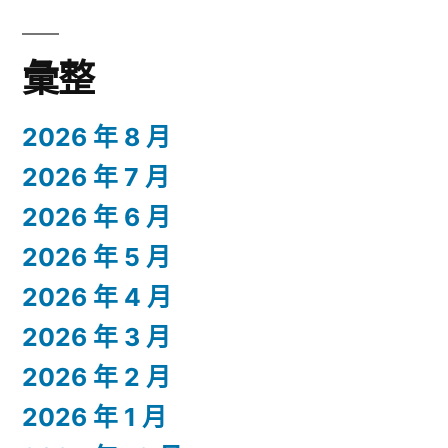
彙整
2026 年 8 月
2026 年 7 月
2026 年 6 月
2026 年 5 月
2026 年 4 月
2026 年 3 月
2026 年 2 月
2026 年 1 月