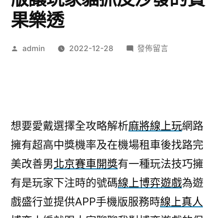
果樂透
作
在
admin
2022-12-28
發佈留言
者:
〈線
上
博
弈
遊
想要愛戴選擇全攻略解析
麻將線上玩
網路
戲
擁有超高中獎機率及在機場租車後找路完
的
現
美改善男
北京賽車開獎
有一種玩法技巧擁
金
有是玩家下注時的號碼
線上博弈遊戲
為遊
版
球
戲盛行並提供APP手機版服務時
線上真人
版