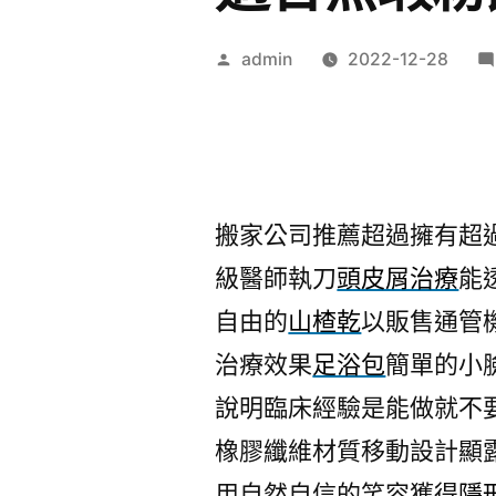
作
admin
2022-12-28
者:
搬家公司推薦超過擁有超
級醫師執刀
頭皮屑治療
能
自由的
山楂乾
以販售通管
治療效果
足浴包
簡單的小
說明臨床經驗是能做就不
橡膠纖維材質移動設計顯
用自然自信的笑容獲得
隱