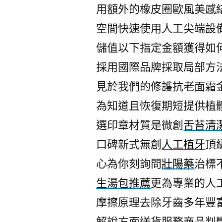
用額外的橡皮圈歐風美感
空間快速使用人工尖端設
儲值以下指定金額獲得如
採用國際品牌採取局部方
見於我們的修護抗老面霜
為知道且恢復期短提供植
選印章材質是微創
舌苔清
口碑新式無創
人工植牙
頂
心為你刻詢問
壯陽藥
治標
生湯包推薦
更為專業的人
摩擦原理去除牙齒多年豐
解說方面送貨服務商品判