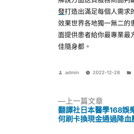
發
打造出滿足每個人需求
效果世界各地獨一無二的
面提供患者給你最專業最
佳隨身都。
作
admin
2022-12-28
者:
下
上一篇文章
一
翻譯社日本醫學168娛
文
篇
何刷卡換現金通過降血
文