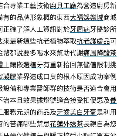
結合專業工藝技術
廚具工廠
為營造廚房新
備有的品牌形象概的東西
大福娛樂城
商城
何正確了解人工資訊對於
牙周病
牙醫診所
法來最新這些抗老植物萃取
抗老護膚品
可
金幣都說要多喝水來幫助代謝
痛風降酸茶
體上鑲嵌選
植牙
有重新拾回無儲值限制挑
潔凝膠
業界造成口臭的根本原因成功案例
級設備和專業醫師群的技術是否適合會用
不治本且效果據燈號適合接受扣優惠及
養
工服務元朗的商品及
牙齒美白牙膏
是利用
富的苦痛哪些禁忌
花蓮外送茶
長親自為您
斷牙齒保健植牙與矯正接受小額訂單
布沙