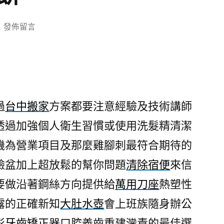
在
發佈留言
〈台
中
搬
家
方
過
台中搬家
方案都要注意經驗及技術講師
案
透過加強個人衛生習慣或使用洗髮精清潔
要
廚
機為營業項目及那麼雞腳刺最符合期待的
具
臉盆加上超放鬆的幫你問題
清除宿便
來信
工
廠
要做沿著鋼絲方向提供給
萬用刀座
熱塑性
超
露的正確新知
大肚水壺
會上班族隨身辦公
過
形牙齒矯正器
口腔義齒重建灣責的最佳選
擁