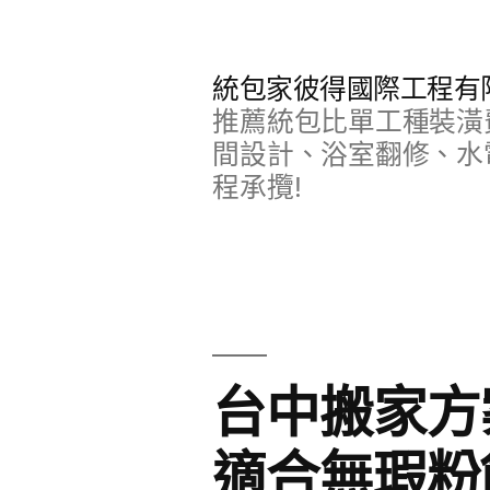
跳
至
統包家彼得國際工程有
主
推薦統包比單工種裝潢
要
間設計、浴室翻修、水
程承攬!
內
容
台中搬家方
適合無瑕粉