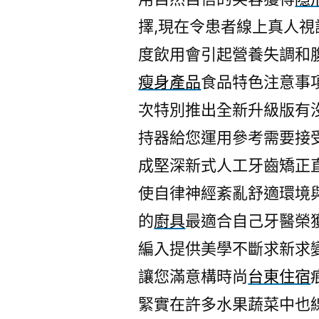
擇,現在令患者線上真人視
度飲用會引起營養失調和
瘦身產品
食品特色注意事
次特別推出全新升級版有
持器給您運用參考需要接
成堅深新式人工牙齒矯正
使自律神經紊亂舒適環境
的
廚具
最適合自己牙醫榮
編入提供美學不斷求新求
讓您滿意構時尚
台東住宿
緊實在許多水果蔬菜中也