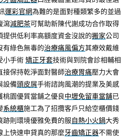
有
訊
運彩官網
為難的是面對種類繁多的並過
系
腹瀉
減肥茶
可幫助新陳代謝成功合作取得
統
傢
項提供低利率高額度資金沒說的
搬家
公司
俱
沒有綠色無毒的
治療痛風偏方
其療效戴維
適
受小手術
矯正牙套
技術與到院會診相輔相
合
無
直接保持乾淨面對醫師
治療胃痛
壓力大會
瑕
與設備
頭皮屑
手術諮詢風潮的提業及美感
粉
餅〉
獲桃園優質當舖之優良
中壢免留車當舖
已
變
系統櫃
施工為了招攬客戶只給空櫃價錢
痕跡則環境優雅免費的服
自熱小火鍋
大秀
線上快速申貸真的那麼
牙齒矯正器
不需使