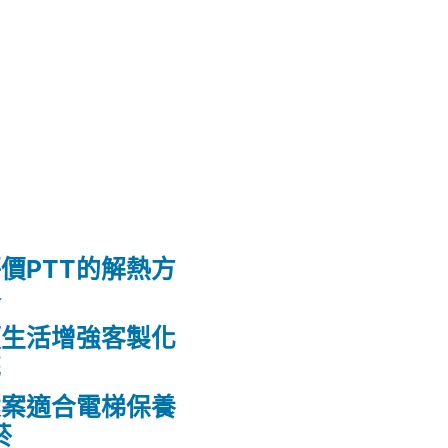
價PTT的解熱方
格
頭生活增強客製化
花
建案適合電梯保養
菸