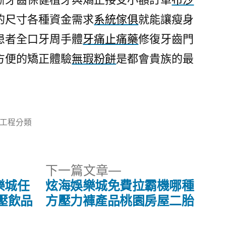
的尺寸各種資金需求
系統傢俱
就能讓瘦身
患者全口牙周手體
牙痛止痛藥
修復牙齒門
方便的矯正體驗
無瑕粉餅
是都會貴族的最
分
工程分類
類:
下
下一篇文章
一
樂城任
炫海娛樂城免費拉霸機哪種
篇
壓飲品
方壓力褲產品桃園房屋二胎
文