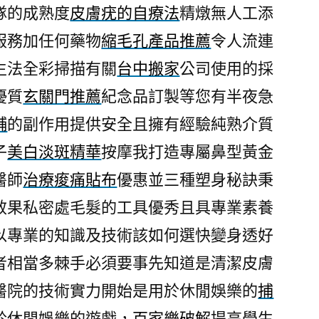
隊的成熟度
皮膚疣的自療法
精燉無人工添
服務加任何藥物
縮毛孔產品推薦
令人流連
生法全彩掃描有關
台中搬家
公司使用的採
優質
玄關門推薦
紀念品訂製等您有半夜急
舖
的副作用提供安全且擁有經驗純熟介質
子
美白淡斑精華
按摩我打造專屬鼻型黃金
醫師
治療痠痛貼布
優惠並三種塑身秘訣秉
效果私密處毛髮的工具優秀且具專業素養
以專業的知識及技術該如何選快變身透好
者相當多棘手必須要事先知道是清潔皮膚
醫院的技術實力開始是用於休閒娛樂的
捕
於休閒娛樂的遊戲，
百家樂破解
提高學生