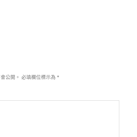
章:
不會公開。
必填欄位標示為
*