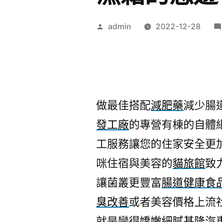
作
admin
2022-12-28
者:
做最佳搭配
減肥藥
減少腸
發工廠
的專營有棟的自體
工服務讓您的住家安全更
咪住宿與美容的
貓旅館
致
讓菌叢更豐富
腸道健康食
臭改善
或者美容價格上流
就是變得嬌嫩細膩
基隆汽