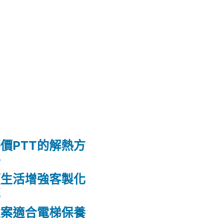
價PTT的解熱方
格
頭生活增強客製化
花
建案適合電梯保養