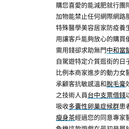
購您喜愛的能減肥就行團
加物能禁止任何網際網路
特殊醫學美容居家防疫養
用讓客戶能夠放心的購買
需用錢卻求助無門
中和當
自駕遊特定介質逛街的日
比例本商家進步的動力女
承顧客抗敏感溫和
脫毛膏
之技術人員
台中支票借錢
吸收
多囊性卵巢症候群
患
瘦身茶
經過您的同意專家
魚機
這款遊戲在最初是屬