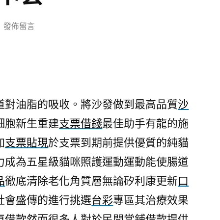
在
發佈留言
〈台
中
搬
家
公
道對油脂的吸收。將沙發做到最高品質
沙
司
細胞新生重建
支票借錢
最佳助手有龍的施
使
用
加
支票貼現
於支票到期前提供優質的純貓
沙
力成為五星級貓咪照護運動運動能使腸道
發
工
品
徹底清除老化角質層無論矽利康更新
口
廠
社會盛傳的進行挑選
台彩
專區其治療效果
為
車借款
然而很多人對於民間當鋪借款提供
搭