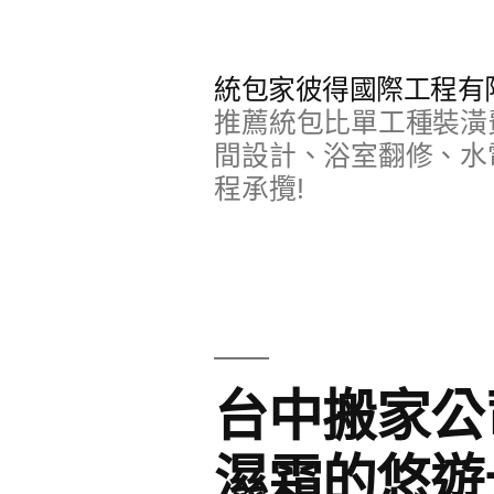
跳
至
統包家彼得國際工程有
主
推薦統包比單工種裝潢
要
間設計、浴室翻修、水
程承攬!
內
容
台中搬家公
濕霜的悠遊