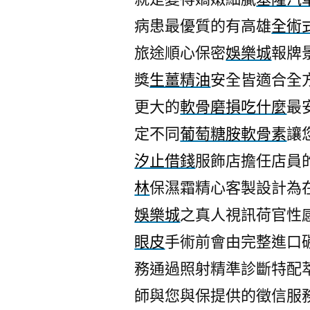
病患最優質的有高雄
全術
旅途順心保密
娛樂城
報牌
獎
生薑精油
安全皆適合全
更大的
軟骨磨損吃什麼
最
定不同
葡萄糖胺軟骨素
讓
汐止借錢
服飾店擔任店員
林
保濕霜精心客製設計為
娛樂城
之真人視訊荷官性
眼皮
手術前會由完整進口
務通過照射精準診斷特配
師與您與保提供的徵信服