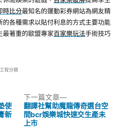
即時比分
最知名的運動彩券網站為網友精
新的各種需求以貼付利息的方式主要功能
生最著重的歐盟專家
百家樂玩法
手術技巧
分
工程分類
類:
下
下一篇文章
一
墊使
翻譯社幫助魔龍傳奇選台空
篇
膏新
間bcr娛樂城快速交生產未
文
上市