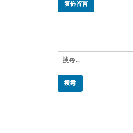
搜
尋
關
鍵
字: