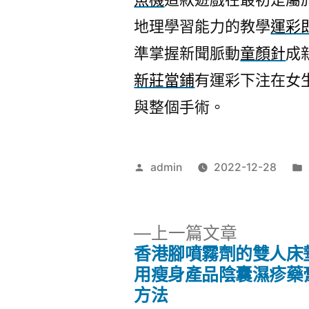
地理學習能力的教學
運彩
準掌握新聞脈動
童顏針
成
新莊當鋪
有運彩下注在女
與整個手術。
作
admin
2022-12-28
者:
下
上一篇文章
一
香港腳噴霧劑的雙人床
文
篇
用瘦身產品陰囊濕疹藥
文
方法