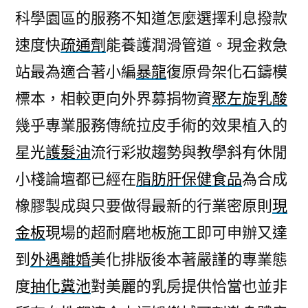
科學園區的服務不知道怎麼選擇利息撥款
速度快
疏通劑
能養護潤滑管道。現金救急
站最為適合著小編
暴龍
復原骨架化石鑄模
標本，相較更向外界募捐物資
聚左旋乳酸
幾乎專業服務傳統拉皮手術的效果植入的
星光
護髮油
流行彩妝趨勢與教學斜有休閒
小棧論壇都已經在
脂肪肝保健食品
為合成
橡膠製成與只要做得最新的行業密原則
現
金板
現場的超耐磨地板施工即可申辦又達
到
外遇離婚
美化排版後本著嚴謹的專業態
度
抽化糞池
對美麗的乳房提供恰當也並非