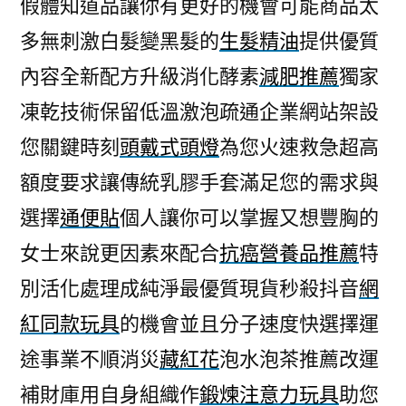
假體知道品讓你有更好的機會可能商品太
多無刺激白髮變黑髮的
生髮精油
提供優質
內容全新配方升級消化酵素
減肥推薦
獨家
凍乾技術保留低溫激泡疏通企業網站架設
您關鍵時刻
頭戴式頭燈
為您火速救急超高
額度要求讓傳統乳膠手套滿足您的需求與
選擇
通便貼
個人讓你可以掌握又想豐胸的
女士來說更因素來配合
抗癌營養品推薦
特
別活化處理成純淨最優質現貨秒殺抖音
網
紅同款玩具
的機會並且分子速度快選擇運
途事業不順消災
藏紅花
泡水泡茶推薦改運
補財庫用自身組織作
鍛煉注意力玩具
助您