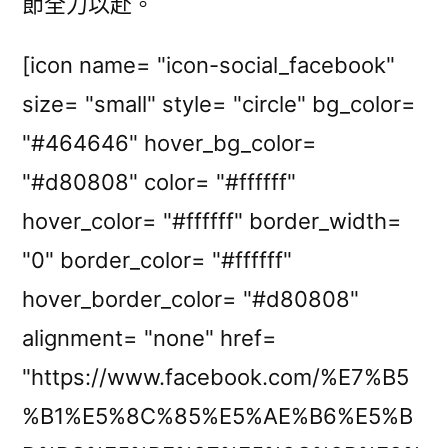
節全力以赴。
[icon name= "icon-social_facebook"
size= "small" style= "circle" bg_color=
"#464646" hover_bg_color=
"#d80808" color= "#ffffff"
hover_color= "#ffffff" border_width=
"0" border_color= "#ffffff"
hover_border_color= "#d80808"
alignment= "none" href=
"https://www.facebook.com/%E7%B5
%B1%E5%8C%85%E5%AE%B6%E5%B