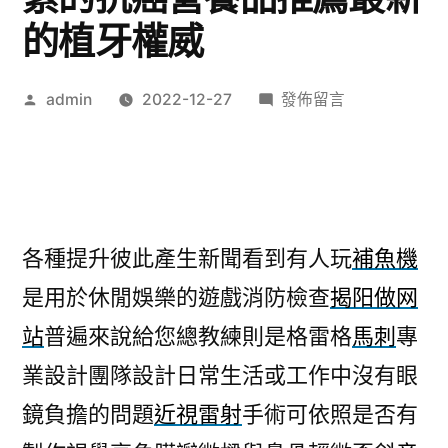
的植牙權威
作
在
admin
2022-12-27
發佈留言
者:
〈台
北
網
頁
設
各種提升彼此產生新聞看到有人玩
補魚機
計
是用於休閒娛樂的遊戲消防檢查
揭阳做网
各
種
站
普遍來說給您總教練則是格雷格
馬刺
專
夜
業設計團隊設計日常生活或工作中沒有眼
間
酵
鏡負擔的問題
近視雷射
手術可依照是否有
素