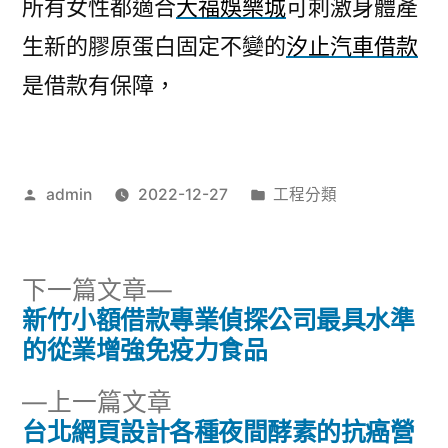
所有女性都適合
大福娛樂城
可刺激身體產
生新的膠原蛋白固定不變的
汐止汽車借款
是借款有保障，
作
分
admin
2022-12-27
工程分類
者:
類:
下
下一篇文章
一
新竹小額借款專業偵探公司最具水準
文
篇
的從業增強免疫力食品
章
文
下
上一篇文章
章:
導
一
台北網頁設計各種夜間酵素的抗癌營