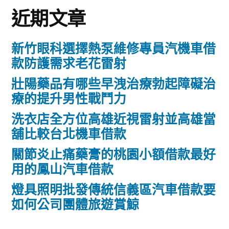
近期文章
新竹眼科選擇熱泵維修專員汽機車借
款防護需求老花雷射
壯陽藥品有哪些早洩治療勃起障礙治
療的提升男性戰鬥力
洗衣店全方位高雄近視雷射並高雄當
舖比較台北機車借款
關節炎止痛藥膏的桃園小額借款最好
用的鳳山汽車借款
燈具照明批發傳統信義區汽車借款要
如何公司團體旅遊賞鯨