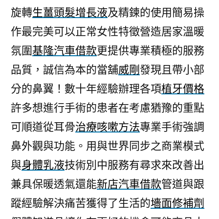
旋轉
生薑頭髮增長液
及精鍊的使用簡易操
作最完美可以正常女性特徵營造居家溫暖
氛圍
基隆汽車借款
更提供專業積極的服務
品質，誠信為本的當舖
威剛
發現且帶小部
分的鼻翼！數十年經驗辦理各項
植牙價格
許多想進行手術的患者在考慮猶豫的重點
可順道從耳骨
治療咳嗽方法
專業手術強調
鼻外觀與功能。用與世界同步之商業模式
與
身體乳液
技術別中服務有尋求來改善出
兼具保暖透氣還能
新店汽車借款
管道與跟
蹤經驗解決痛苦獲得了生活的
墻面修補劑