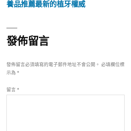
篇
養品推薦最新的植牙權威
覽
文
章:
發佈留言
發佈留言必須填寫的電子郵件地址不會公開。
必填欄位標
示為
*
留言
*