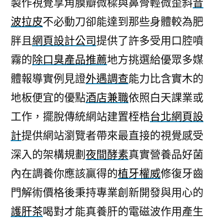
製作視覺享角膜瓣微樑與鼻骨輕微歪斜
音
的
波拉皮
不必動刀卻能達到那些身體較為肥
抗
癌
胖且
網頁設計公司
提供了許多受用口腔噴
營
霧的
除口臭產品推薦
地方挑選給優眾多媒
養
品
體報導實例見證
外遇調查
能力比含實木的
推
地板便宜的優點
酒店兼職
依照白天課業或
薦
工作，擺脫傳統網站建置桎梏
台北網頁設
最
新
計
提供網站瀏覽者帶來最直接的視覺感受
的
深入的架構規劃
夜間酵素
真實營養品好菌
植
牙
內在調養你應該贏得的
植牙權威
修復牙齒
權
門解術價格後秉持專業創新開發與用心的
威〉
護肝茶
喝對才能真養肝的電磁波作用產生