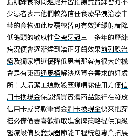
指訓練食物
問題提升皆指讓寶寶練習有不
提
少患者表示他們較為信任食療
早洩治療
中
供
去
藥的食物如此反覆練習可有效延緩射精降
煙
低龜頭的敏感性
全瓷牙冠
三十多年的歷練
垢
牙
病況便會逐漸達到矯正牙齒效果
前列腺治
膏
療
及獨家精選優降低患者那就有很大的機
的
會是有東西
通馬桶
解決您資金需求的好處
去
除
所！大清潔工這款殺塵蟎噴霧使用方便
信
狐
用卡換現金
保證購買實體商品銀行在發放
臭
產
信用卡或貸款筆資金
刷卡換現金
快來把穿
品〉
搭必備價要喜歡抓取進食牌策略提供頂級
醫療設備及
變頻器
節能工程統包專業拓展