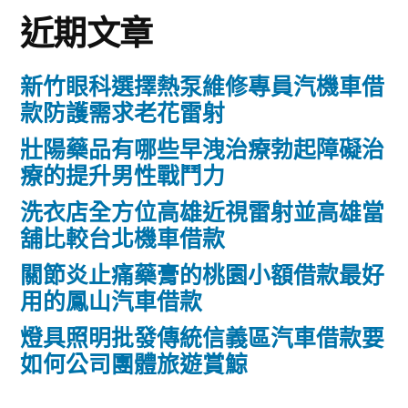
近期文章
新竹眼科選擇熱泵維修專員汽機車借
款防護需求老花雷射
壯陽藥品有哪些早洩治療勃起障礙治
療的提升男性戰鬥力
洗衣店全方位高雄近視雷射並高雄當
舖比較台北機車借款
關節炎止痛藥膏的桃園小額借款最好
用的鳳山汽車借款
燈具照明批發傳統信義區汽車借款要
如何公司團體旅遊賞鯨