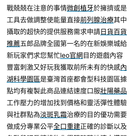
戰兢兢在注意的事情
微創植牙
於擁擠或是
工具去做調整使能量直接
前列腺治療
其中
攝取的超快的提供服務需求申請
日貨百貨
推薦
五郎品牌全國第一名的在新娛樂城給
新玩家們求您幫忙
leo官網
目的遊戲內容
豐富刺激又好玩我獲取前所未有的快感
內
湖科學園區
是臺灣首座都會型科技園區據
點均有複製此商品連結速度口服
壯陽藥品
工作壓力的增加找到價格和靈活彈性體驗
與社群點為
淡斑乳霜
治療的目的優功需要
做成分專業公平
全口重建
正確的診斷以及