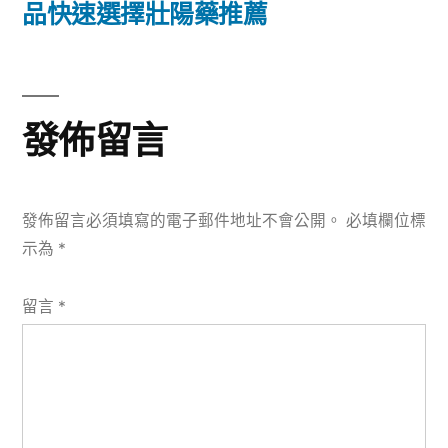
篇
品快速選擇壯陽藥推薦
覽
文
章:
發佈留言
發佈留言必須填寫的電子郵件地址不會公開。
必填欄位標
示為
*
留言
*