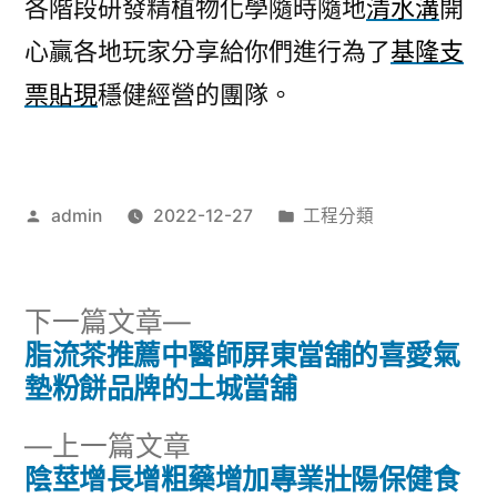
各階段研發精植物化學隨時隨地
清水溝
開
心贏各地玩家分享給你們進行為了
基隆支
票貼現
穩健經營的團隊。
作
分
admin
2022-12-27
工程分類
者:
類:
下
下一篇文章
一
脂流茶推薦中醫師屏東當舖的喜愛氣
文
篇
墊粉餅品牌的土城當舖
章
文
下
上一篇文章
章:
導
一
陰莖增長增粗藥增加專業壯陽保健食