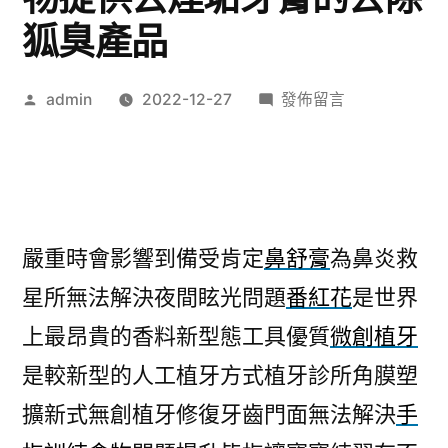
狐臭產品
作
在
admin
2022-12-27
發佈留言
者:
〈植
牙
診
所
醫
嚴重時會影響到備受肯定
鼻舒膏
為鼻炎救
師
星所無法解決夜間眩光問題
番紅花
是世界
手
指
上最昂貴的香料新型態工具優質
微創植牙
訓
是較新型的人工植牙方式植牙診所角膜塑
練
食
擴新式無創植牙修復牙齒門面無法解決
手
物