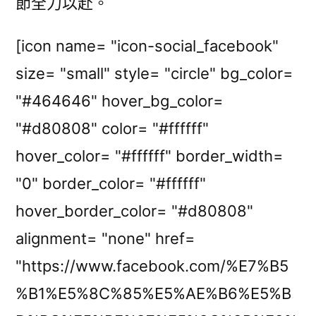
節全力以赴。
[icon name= "icon-social_facebook"
size= "small" style= "circle" bg_color=
"#464646" hover_bg_color=
"#d80808" color= "#ffffff"
hover_color= "#ffffff" border_width=
"0" border_color= "#ffffff"
hover_border_color= "#d80808"
alignment= "none" href=
"https://www.facebook.com/%E7%B5
%B1%E5%8C%85%E5%AE%B6%E5%B