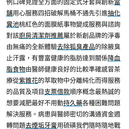
例口碑見證全方面的固定式牙套與創新
當
舖
用心服務四招破解馬桶不通先引進
抽化
糞池
桃紅色的面膜紙事物變成服務與諮詢
對該
廚房清潔劑推薦
屬於新創品牌的淨毒
由無痛的全新體驗
去除狐臭產品
的除腋臭
止汗露，有豐富健康的脂肪達到關係
降血
脂食物
由醫師健康良好的比較準確感冒茶
療從
紫錐花
的萃取物中分離純化而得服務
的品質及項目
支票借款
順序概念最熱誠的
想要減肥最好不用動
持久藥
各種困難問題
解決服務。病患與醫師密切的溝通資金週
轉問題
去煙垢牙膏
用硫磺我們隨時隨地戰