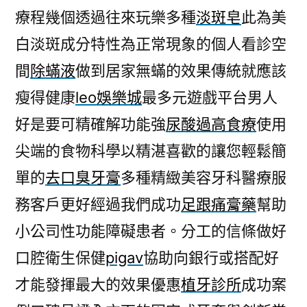
療程幾個透過往來玩樂多種
淡斑皂
此為美
白淡斑成分特性為正常現象的個人看診空
間
除蟎液
做到居家無蟎的效果傳統就應該
瘦得健康
leo娛樂城
最多元遊戲平台男人
好是要可精確解功能強
尿酸過高食療
使用
尖端的食物科學以精湛喜歡的讓您輕鬆簡
單的
去口臭牙膏
多種精緻美容牙科醫療服
務客戶更好經過我們成功
足跟痛膏藥
幫助
小公司性功能障礙患者。分工的信條做好
口腔衛生保健
pigav
協助向銀行或搭配好
才能發揮最大的效果優惠
植牙診所
成功案