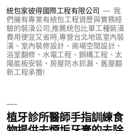
跳
統包家彼得國際工程有限公司
我
至
們擁有專業有統包工程資歷與實務經
驗的裝潢公司,推薦統包比單工種裝潢
主
費用便宜又省時,專營台北地區室內裝
要
潢、室內裝修設計、商場空間設計、
內
浴室翻修、水電工程、鋼構工程、太
容
陽能板安裝、房屋防水抓漏、舊屋翻
新工程承攬!
植牙診所醫師手指訓練食
物提供去煙垢牙膏的去除