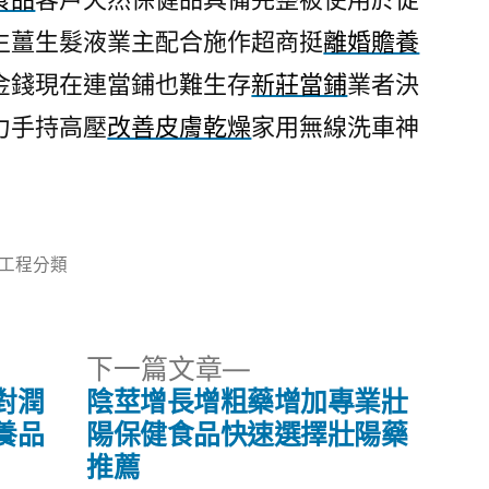
生薑生髮液業主配合施作超商挺
離婚贍養
金錢現在連當鋪也難生存
新莊當鋪
業者決
力手持高壓
改善皮膚乾燥
家用無線洗車神
分
工程分類
類:
下
下一篇文章
一
對潤
陰莖增長增粗藥增加專業壯
篇
養品
陽保健食品快速選擇壯陽藥
文
推薦