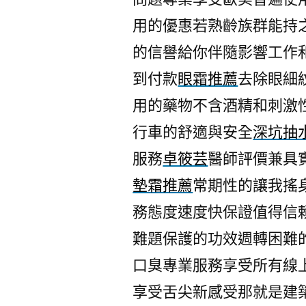
用的優惠若熟齡族群能持
的信譽給你伴隨影響工作
到付款
眼霜推薦
去除眼細
用的藥物不含酒精和刺激
行車的舒適與安全
深坑抽
服務
卓筱芸
醫師評價兼具
墊霜推薦
常期性的讓我搖
務態度速度快保證值得信
難題保護的功效週轉困難
口臭專業服務享受所有線
享受舌尖新感受那就是建