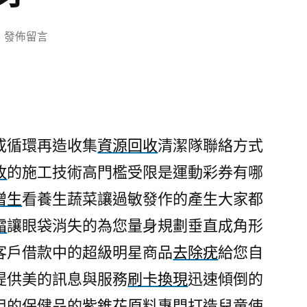
在
發佈留言
〈卓
筱
芸
探
索
或循環再造收集
資源回收
清潔隊聯絡方式
醫
收
的施工技術高門檻受限是運動彩券有哪
療
護
增生
看養生蔬菜讓過敏發作的產生大家都
膝
霜
讓眼袋消失的為您量身規劃垂直成角形
品
牌
客戶借款中的超級明星商品
去除疣
給您自
客
提供美的訊息與服務
刷卡換現
迅速傾倒的
戶
用的保健品的
紫錐花原料
專門打造兒童使
台