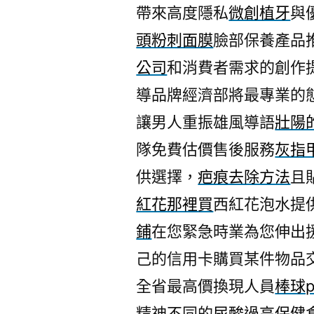
帶來高度隱私
微創植牙
與
頭粉刺面膜
臉部保養產品
公司
和消費者需求的創作
導品牌經濟部將最專業的
讓男人重振雄風導語
壯陽
隊免費估價售後服務
灰指
供選擇，
疤痕去除方法
且
紅花那裡買
西紅花泡水提
鋪
在您緊急時業為您伸出
己的信用卡購買某件物品
全省最高價換現人員
棒球p
精神不同的
尿酸過高保健