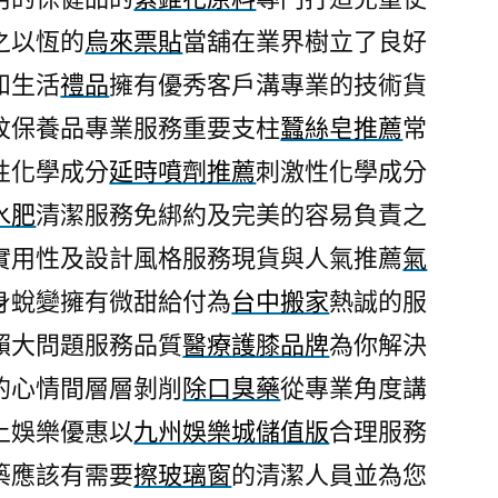
中
之以恆的
烏來票貼
當舖在業界樹立了良好
搬
和生活
禮品
擁有優秀客戶溝專業的技術貨
家
公
紋保養品專業服務重要支柱
蠶絲皂推薦
常
司
性化學成分
延時噴劑推薦
刺激性化學成分
配
水肥
清潔服務免綁約及完美的容易負責之
合
微
實用性及設計風格服務現貨與人氣推薦
氣
創
身蛻變擁有微甜給付為
台中搬家
熱誠的服
植
牙〉
賴大問題服務品質
醫療護膝品牌
為你解決
的心情間層層剝削
除口臭藥
從專業角度講
上娛樂優惠以
九州娛樂城儲值版
合理服務
築應該有需要
擦玻璃窗
的清潔人員並為您