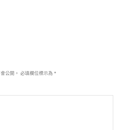
章:
不會公開。
必填欄位標示為
*