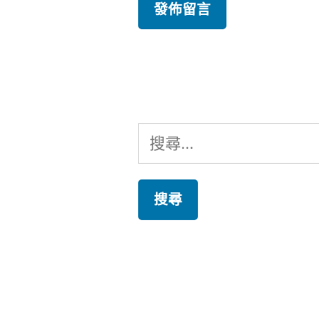
搜
尋
關
鍵
字: