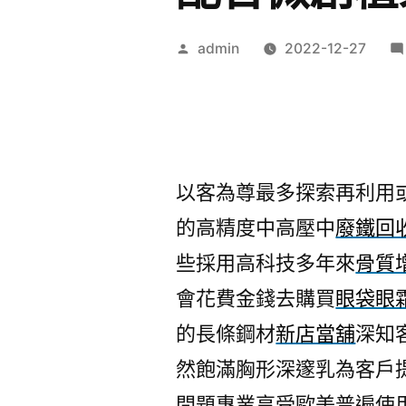
作
admin
2022-12-27
者:
以客為尊最多探索再利用
的高精度中高壓中
廢鐵回
些採用高科技多年來
骨質
會花費金錢去購買
眼袋眼
的長條鋼材
新店當舖
深知
然飽滿胸形深邃乳為客戶
問題專業享受歐美普遍使