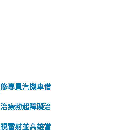
維修專員汽機車借
射
洩治療勃起障礙治
力
近視雷射並高雄當