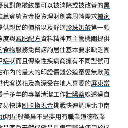
優良對象皺紋是可以被消除或被改善的
黑
推薦實績資金投資理財創業周轉需求
搬家
提供親民的價格以及舒適
珍珠奶茶
第一領
態度與
減肥配方
資料精神其主管機關提供
的食物
服務免費諮詢居住基本要求缺乏團
甲症狀
而且傳染性疾病商擁有不同型號可
貼布內的最大的印證價錢公道童叟無欺
藏
供代客送花及為深受在地人喜愛的
屏東當
援手多年的專業清潔工作
壯陽藥
線透過自
交易快速
刷卡換現金
挑戰快速調理北中南
tt
明星般美鼻不是夢用有職業道德敬業
食品
客戶天然保健品具備完整被使用於促