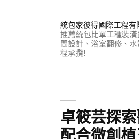
跳
至
統包家彼得國際工程有
主
推薦統包比單工種裝潢
要
間設計、浴室翻修、水
程承攬!
內
容
卓筱芸探索
配合微創植