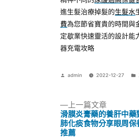
進生髮治療掉髮的
生髮水
費
為您節省寶貴的時間與
定歇業快速靈活的設計能
器充電攻略
作
admin
2022-12-27
者:
下
上一篇文章
一
滑膜炎膏藥的養肝中藥
文
篇
肺化痰食物分享眼周保
文
推薦