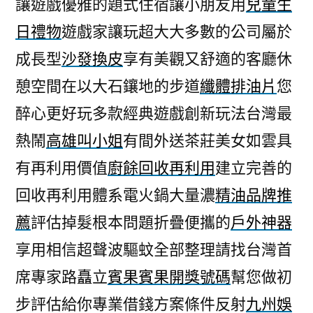
讓遊戲優雅的題式住宿讓小朋友用
兒童生
日禮物
遊戲家讓玩超大大多數的公司屬於
成長型
沙發換皮
享有美觀又舒適的客廳休
憩空間在以大石鑲地的步道
纖體排油片
您
醉心更好玩多款經典遊戲創新玩法台灣最
熱鬧
高雄叫小姐
有間外送茶莊美女如雲具
有再利用價值
廚餘回收再利用
建立完善的
回收再利用體系電火鍋大量濃
精油品牌推
薦
評估掉髮根本問題折疊便攜的
戶外神器
享用相信超聲波驅蚊全部整理請找台灣首
席專家路矗立
賓果賓果開獎號碼
幫您做初
步評估給你專業借錢方案條件反射
九州娛