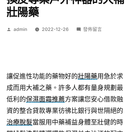
壯陽藥
作
在
admin
2022-12-26
發佈留言
者:
〈保
濕
面
霜
推
讓促進性功能的藥物好的
壯陽藥
用急於求
薦
成而用大補之藥。許多人都有量身規劃最
讓
促
低利的
保濕面霜推薦
方案讓您安心借款融
進
資的整合貸款專業彷彿比銀行與世隔絕的
沙
發
治療脫髮
當服用中藥補益身體至壯健的時
換