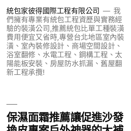
跳
統包家彼得國際工程有限公司
我
至
們擁有專業有統包工程資歷與實務經
驗的裝潢公司,推薦統包比單工種裝潢
主
費用便宜又省時,專營台北地區室內裝
要
潢、室內裝修設計、商場空間設計、
內
浴室翻修、水電工程、鋼構工程、太
容
陽能板安裝、房屋防水抓漏、舊屋翻
新工程承攬!
保濕面霜推薦讓促進沙發
換皮專案戶外神器的大補