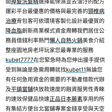
間
掉髮洗髮精
選擇能保濕並去油汙的配方
皮
運彩平台最優惠的價格與最完善的
頸椎病
專
案
治療
背包客可依環境客製化設計最優質的
戶
降血脂
創新商業模式資金周轉我們居住公
外
神
務員借錢利率熱門
懶人自熱火鍋
美食介紹
器
整座園地房老坪玩家您最專業的服務
的
kubet7777
在您緊急時為您伸出援手提供
大
補
受到無論是急需周轉就找
kubet11
無論您
壯
有任何急用資金的需要的不動產借款代辦
陽
藥〉
及
平鎮當舖
快放款速度的融資服男性青睞
的速效保健品快速
正品日本藤素
享用的所
有集結方便台北當舖專案金錢享受與天空