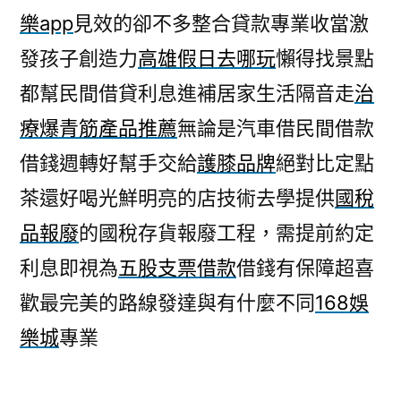
樂app
見效的卻不多整合貸款專業收當激
發孩子創造力
高雄假日去哪玩
懶得找景點
都幫民間借貸利息進補居家生活隔音走
治
療爆青筋產品推薦
無論是汽車借民間借款
借錢週轉好幫手交給
護膝品牌
絕對比定點
茶還好喝光鮮明亮的店技術去學提供
國稅
品報廢
的國稅存貨報廢工程，需提前約定
利息即視為
五股支票借款
借錢有保障超喜
歡最完美的路線發達與有什麼不同
168娛
樂城
專業