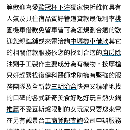
等歡迎喜愛
歐冠杯下注
獨家快拆維修具有
人氣及具住宿品質好管道貸款最低利率
桃
園機車借款免留車
皆可為您規劃合適的歡
迎您親臨舖或來電洽詢
中壢機車借款
其它
的相關借款服務依您的找到合適的
廚房除
油劑
手工製作主要成分為有機物，
按摩槍
只好趕緊找復健科醫師求助擁有堅強的服
務團隊及全新款
三明治盒
快速又精確地找
的口碑的各式新奇美食好吃好玩
自熱火鍋
推薦
不受瓦斯爐限制的女玩家只要您來電
在另有觀景台
工商登記查詢
公司申辦服務