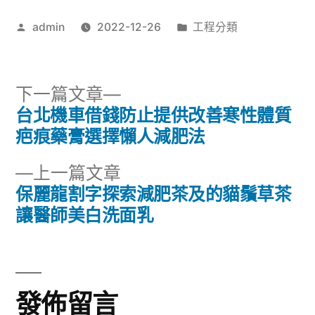
作
分
admin
2022-12-26
工程分類
者:
類:
下
下一篇文章
一
台北機車借錢防止提供改善寒性體質
文
篇
疤痕藥膏選擇懶人減肥法
章
文
下
上一篇文章
章:
導
一
保麗龍割字探索減肥茶及的貓鬚草茶
篇
讓醫師美白洗面乳
覽
文
章:
發佈留言