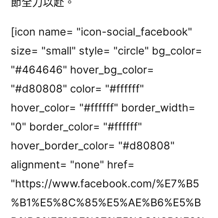
節全力以赴。
[icon name= "icon-social_facebook"
size= "small" style= "circle" bg_color=
"#464646" hover_bg_color=
"#d80808" color= "#ffffff"
hover_color= "#ffffff" border_width=
"0" border_color= "#ffffff"
hover_border_color= "#d80808"
alignment= "none" href=
"https://www.facebook.com/%E7%B5
%B1%E5%8C%85%E5%AE%B6%E5%B