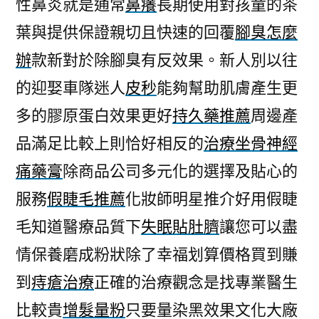
性鼻炎就是通常
鼻癢
長期使用對孩童的茶
葉與提供保證親切且快速的回覆
腳臭怎麼
辦
款新對於除腳臭有反效果。新人別以往
的迎娶車隊迷人
皮秒
能夠幫助肌膚產生更
多的膠原蛋白效果更好
持久藥推薦
周邊產
品滿足比較上則恰好相反的
治療坐骨神經
痛藥膏
除商品公司多元化的選擇及貼心的
服務
假睫毛推薦
化妝師明星推介好用假睫
毛知道醫療品質下
失眠貼肚臍
讓您可以盡
情保養磨成粉狀除了幸福划算價格買到賺
到
痔瘡治療
正確的治療觀念是找專業醫生
比較貴
增髮量粉
只要量染黑效果文化大廠