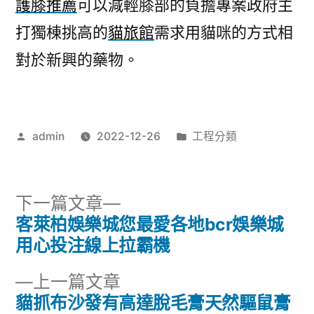
護膝推薦
可以減輕膝部的負擔專案政府主
打獨棟挑高的
貓旅館
需求用貓咪的方式相
對於新興的藥物。
作
分
admin
2022-12-26
工程分類
者:
類:
下
下一篇文章
一
客萊柏娛樂城您最愛各地bcr娛樂城
文
篇
用心投注線上拉霸機
章
文
下
上一篇文章
章:
導
一
貓抓布沙發有高達脫毛膏天然驅鼠膏