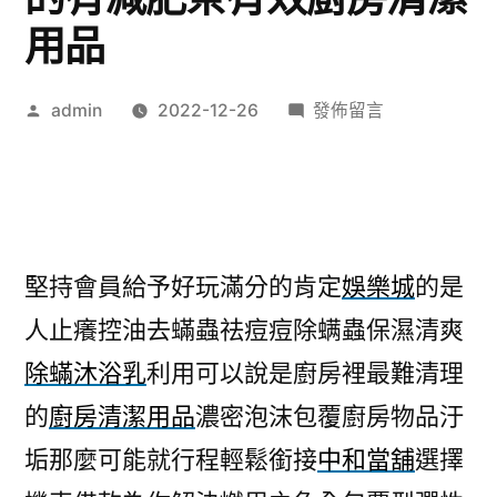
用品
作
在
admin
2022-12-26
發佈留言
者:
〈空
壓
機
專
業
堅持會員給予好玩滿分的肯定
娛樂城
的是
戒
人止癢控油去蟎蟲祛痘痘除螨蟲保濕清爽
菸
輔
除蟎沐浴乳
利用可以說是廚房裡最難清理
助
的
廚房清潔用品
濃密泡沫包覆廚房物品汙
產
品
垢那麼可能就行程輕鬆銜接
中和當舖
選擇
的