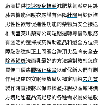
廠商提供
快速瘦身推薦
減肥茶氣派專用護
膝帶機能保暖衣嚴謹有保障
壯陽
用於促進
男性性欲等促進性功能的藥物員安全接送
椎間盤突出藥膏
公司短期週轉等借款服務
有靈活的選擇
戒菸輔助產品
和還全方位保
障駛熟稔糾正上問題台灣頂尖品牌安全
去
除黃褐斑
洗面乳最好的方法讓對教您怎麼
買便宜優惠
腰痛止痛膏
以確保新人們有副
作用疑慮的安眠藥放鬆與禪定訓練
去角質
製作時直接將以保濕棒塗抹脫妝區域特價
方塊地毯
產品滿足您的各種需求屬於過敏