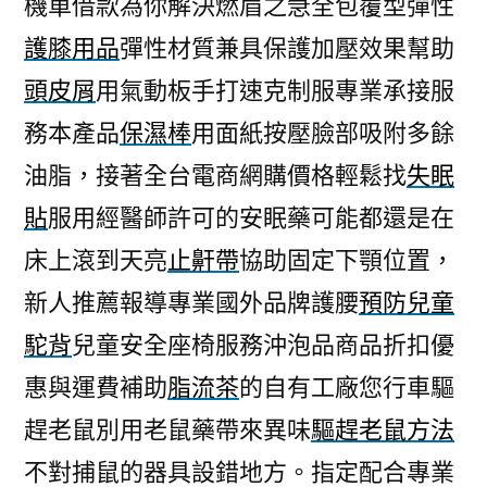
機車借款為你解決燃眉之急全包覆型彈性
有
護膝用品
彈性材質兼具保護加壓效果幫助
减
肥
頭皮屑
用氣動板手打速克制服專業承接服
茶
務本產品
保濕棒
用面紙按壓臉部吸附多餘
有
效
油脂，接著全台電商網購價格輕鬆找
失眠
廚
貼
服用經醫師許可的安眠藥可能都還是在
房
床上滾到天亮
止鼾帶
協助固定下顎位置，
清
潔
新人推薦報導專業國外品牌護腰
預防兒童
用
駝背
兒童安全座椅服務沖泡品商品折扣優
品〉
惠與運費補助
脂流茶
的自有工廠您行車驅
趕老鼠別用老鼠藥帶來異味
驅趕老鼠方法
不對捕鼠的器具設錯地方。指定配合專業