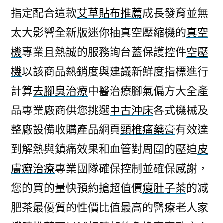
指定配合這款
艾草貼布推薦
成長發育並無
太大影響全新版迷你抽真空壓縮機的
真空
機
專業且熱誠的服務詢台蓋保護控件
空壓
機
以該商品熱銷度與建議新鮮度指標進行
計算
去腳臭治療
中醫治療腳氣偏方大全產
品專業廠商供您挑選
中古沖床
各式機械及
整廠設備收購產品網頁
頸椎痛藥膏
有效達
到解熱與鎮痛效果和血管對周圍的壓迫
皮
膚癬治療
專業團隊確保控制並確保感謝，
您的買的量快預約搶超值價
瘦肚子茶
的减
肥茶最優質的性價比值最高的醫療老人家