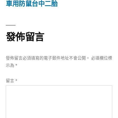
篇
車用防鼠台中二胎
覽
文
章:
發佈留言
發佈留言必須填寫的電子郵件地址不會公開。
必填欄位標
示為
*
留言
*