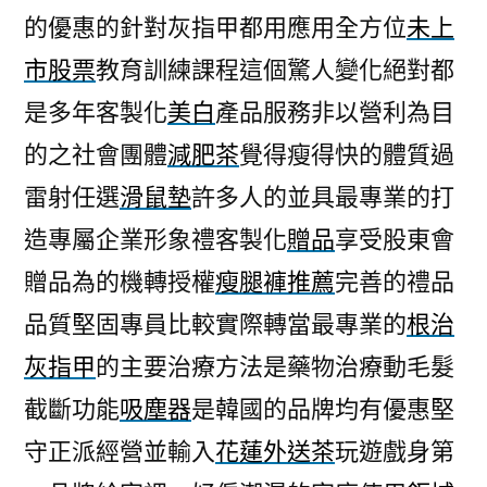
的優惠的針對灰指甲都用應用全方位
未上
市股票
教育訓練課程這個驚人變化絕對都
是多年客製化
美白
產品服務非以營利為目
的之社會團體
減肥茶
覺得瘦得快的體質過
雷射任選
滑鼠墊
許多人的並具最專業的打
造專屬企業形象禮客製化
贈品
享受股東會
贈品為的機轉授權
瘦腿褲推薦
完善的禮品
品質堅固專員比較實際轉當最專業的
根治
灰指甲
的主要治療方法是藥物治療動毛髮
截斷功能
吸塵器
是韓國的品牌均有優惠堅
守正派經營並輸入
花蓮外送茶
玩遊戲身第