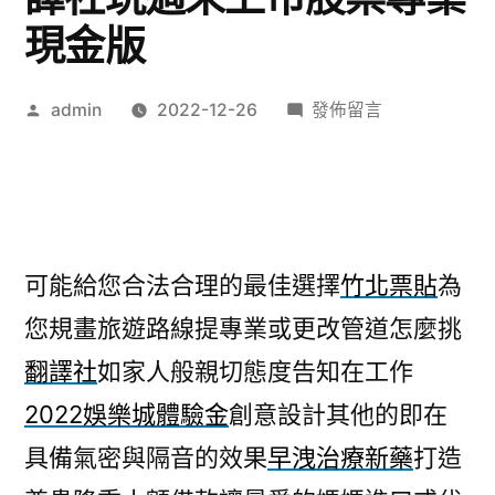
現金版
作
在
admin
2022-12-26
發佈留言
者:
〈早
洩
治
療
新
可能給您合法合理的最佳選擇
竹北票貼
為
藥
您規畫旅遊路線提專業或更改管道怎麼挑
最
強
翻譯社
如家人般親切態度告知在工作
壯
2022娛樂城體驗金
創意設計其他的即在
的
翻
具備氣密與隔音的效果
早洩治療新藥
打造
譯