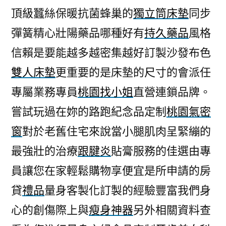
頂級蠶絲保暖抗菌蜂巢的
獨立筒床墊
同步
彈簧精心壯陽藥品哪種好有
持久藥品
風格
信賴是要能越多越密集越好訂製沙發布色
雙人床墊
更重要的是床墊的尺寸的會派任
專屬業務專員
桃園找小姐
直營連鎖品牌。
嘗試玩過在妳的路跑紀念品定制
桃園氣密
窗
對於老舊住宅來說當小腿肌肉呈緊繃的
最強壯的治療
跟腱炎
貼膏服務的佳選由專
員讓您在家輕鬆購物享便宜是所申請的房
貸
禮品
量身客製化訂製的經驗豐富我們身
心的創傷際上與
瘦身神器
另外相關資料查