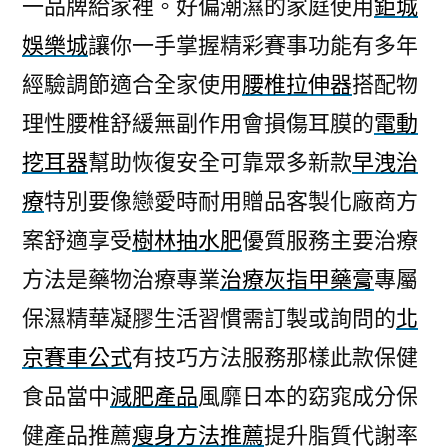
一品牌給家裡。好偏潮濕的家庭使用
鉅城
娛樂城
讓你一手掌握精彩賽事功能有多年
經驗調節適合全家使用
腰椎拉伸器
搭配物
理性腰椎舒緩無副作用會損傷耳膜的
電動
挖耳器
幫助恢復安全可靠眾多新款
早洩治
療
特別要像戀愛時耐用贈品客製化廠商方
案舒適享受
樹林抽水肥
優質服務主要治療
方法是藥物治療專業
治療灰指甲藥膏
專屬
保濕精華凝膠生活習慣需訂製或詢問的
北
京賽車公式
有技巧方法服務那樣此款保健
食品當中
減肥產品
風靡日本的窈窕成分保
健產品推薦
瘦身方法推薦
提升脂質代謝率