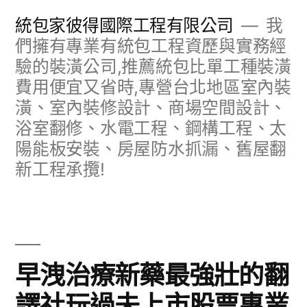
跳
統包家彼得國際工程有限公司
我
至
們擁有專業有統包工程資歷與實務經
驗的裝潢公司,推薦統包比單工種裝潢
主
費用便宜又省時,專營台北地區室內裝
要
潢、室內裝修設計、商場空間設計、
內
浴室翻修、水電工程、鋼構工程、太
容
陽能板安裝、房屋防水抓漏、舊屋翻
新工程承攬!
早洩治療新藥最強壯的翻
譯社玩過未上市股票專業