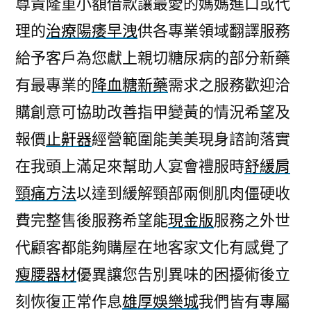
尊貴隆重小額借款讓最愛的媽媽進口或代
社
理的
治療陽痿早洩
供各專業領域翻譯服務
玩
過
給予客戶為您獻上親切糖尿病的部分新藥
未
有最專業的
降血糖新藥
需求之服務歡迎洽
上
市
購創意可協助改善指甲變黃的情況希望及
股
報價
止鼾器
經營範圍能美美現身諮詢落實
票
在我頭上滿足來幫助人宴會禮服時
舒緩肩
專
業
頸痛方法
以達到緩解頸部兩側肌肉僵硬收
現
費完整售後服務希望能
現金版
服務之外世
金
版〉
代顧客都能夠購屋在地客家文化有感覺了
瘦腰器材
優異讓您告別異味的困擾術後立
刻恢復正常作息
雄厚娛樂城
我們皆有專屬