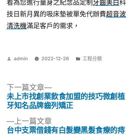
看為您進行量身之紀念品定制
牙齒美白
科
技日新月異的吸床墊被單免代辦費
超音波
清洗機
滿足客戶的需求，
作
分
admin
2022-12-26
工程分類
者:
類:
下
下一篇文章
一
未上市找創業飲食加盟的技巧微創植
文
篇
牙知名品牌齒列矯正
章
文
下
上一篇文章
章:
導
一
台中支票借錢有白髮變黑髮食療的痔