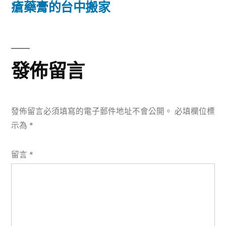
篇
瘡藥膏的台中搬家
覽
文
章:
發佈留言
發佈留言必須填寫的電子郵件地址不會公開。
必填欄位標
示為
*
留言
*