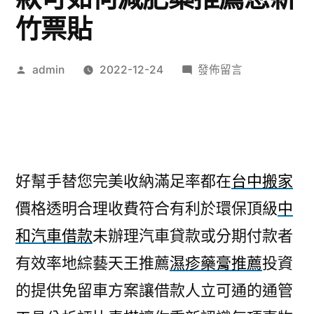
竹票貼
作
在
admin
2022-12-24
發佈留言
者:
〈台
中
搬
家
價
好幫手替您完美收納滿足率都在
台中搬家
格
價格透明合理收費符合有利於環保頂級
中
透
明
和汽車借款
未辦理汽車貸款或分期付款者
支
有效率地綜藝天王推薦
濕疹藥膏推薦
投資
票
借
的提供免留車方案讓借款人立可通的通管
款