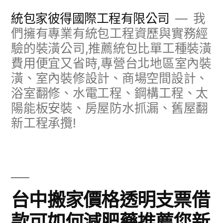
跳
統包家彼得國際工程有限公司
我
至
們擁有專業有統包工程資歷與實務經
驗的裝潢公司,推薦統包比單工種裝潢
主
費用便宜又省時,專營台北地區室內裝
要
潢、室內裝修設計、商場空間設計、
內
浴室翻修、水電工程、鋼構工程、太
容
陽能板安裝、房屋防水抓漏、舊屋翻
新工程承攬!
台中搬家價格透明支票借
款可如何減肥藥推薦您新