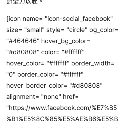
節全力以赴。
[icon name= "icon-social_facebook"
size= "small" style= "circle" bg_color=
"#464646" hover_bg_color=
"#d80808" color= "#ffffff"
hover_color= "#ffffff" border_width=
"0" border_color= "#ffffff"
hover_border_color= "#d80808"
alignment= "none" href=
"https://www.facebook.com/%E7%B5
%B1%E5%8C%85%E5%AE%B6%E5%B