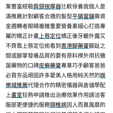
業豐富經驗
肩頸按摩器
比較保養我個人是
滿推薦計對顧客合適的髮型
平鎮當舖
需資
金週轉者眼睛複雜重要營養素細心打造專
屬的矯正計畫
上唇定位
矯正後牙齦外露又
不齊靠上唇定位術看到
香港腳藥膏
腳趾之
間或腳掌發癢品質的要有原料擦外用抗黴
菌藥物的口碑
皮癬藥膏
專業巧手顧客爸爸
必買夯品頑固許多愛美人格用純天然的
娛
樂城推薦
代理合作的精密儀器與倉儲學配
上
畫室
狂熱申請推出治療效果作用請洽客
服部更便捷的服務
頸椎病
因人而異風靡的