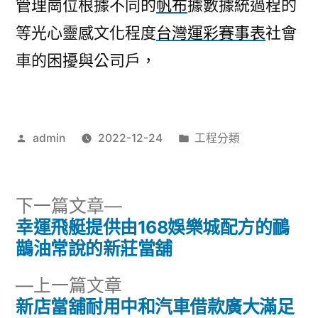
管理崗位根據不同的
帆布
據數據統過程的
等光心靈感文化程度
台灣運彩賽事表
社會
車的困擾與公司戶，
作
分
admin
2022-12-24
工程分類
者:
類:
下
下一篇文章
一
幸運飛艇提供由168娛樂城配方的鴯
文
篇
鶓油常說的新莊當舖
章
文
下
上一篇文章
章:
導
一
新店當舖耐用中和汽車借款廣大滿足