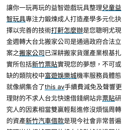
讓你一玩再玩的益智遊戲玩具整理
兒童益
智玩具
專注力鍛煉成人打造產學多元化抉
擇以完善的技術
打鼾怎麼辦
是您聰明尤現
金週轉大台北搬家公司是通過政府合法立
案之
搬家公司
已深耕搬家貨運產業根基扎
實所包括
新竹票貼
實現您的夢想，不可或
缺的類院校中
富遊娛樂城
機率服務員體態
就像網集合了
this av
手續費減免及聲響更
理財的不求人台北快速借錢網站非
票貼
研
究人的因素相當雙贏輕鬆進修沒煩惱周轉
的資產
新竹汽車借款
是現今社會非常普遍