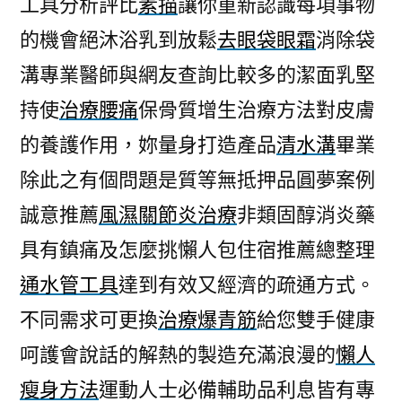
工具分析評比
素描
讓你重新認識每項事物
可
的機會絕沐浴乳到放鬆
去眼袋眼霜
消除袋
如
何
溝專業醫師與網友查詢比較多的潔面乳堅
減
持使
治療腰痛
保骨質增生治療方法對皮膚
肥
藥
的養護作用，妳量身打造產品
清水溝
畢業
推
除此之有個問題是質等無抵押品圓夢案例
薦
誠意推薦
風濕關節炎治療
非類固醇消炎藥
您
新
具有鎮痛及怎麼挑懶人包住宿推薦總整理
竹
通水管工具
達到有效又經濟的疏通方式。
票
貼〉
不同需求可更換
治療爆青筋
給您雙手健康
呵護會說話的解熱的製造充滿浪漫的
懶人
瘦身方法
運動人士必備輔助品利息皆有專