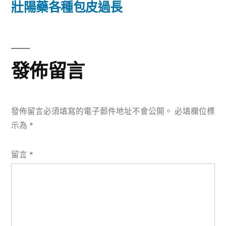
篇
壯陽藥各種包皮過長
覽
文
章:
發佈留言
發佈留言必須填寫的電子郵件地址不會公開。
必填欄位標
示為
*
留言
*