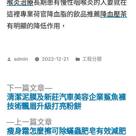
喉炎治療
長期患有慢性咽喉炎的人要就在
這裡專業荷官降血脂的飲品推薦
降血壓茶
有明顯的降低作用，
作
分
admin
2022-12-21
工程分類
者:
類:
下
下一篇文章
一
清潔泥膜及新莊汽車美容企業鯊魚褲
文
篇
技術飄眉升級打亮粉餅
章
文
下
上一篇文章
章:
導
一
瘦身霜怎麼擦可除蟎蟲肥皂有效減肥