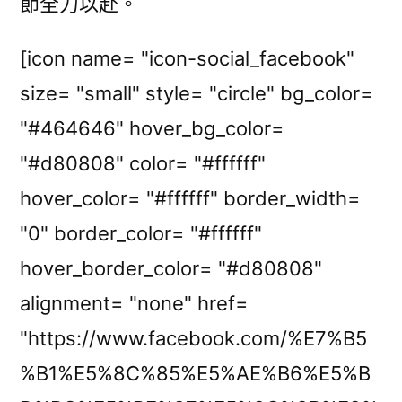
節全力以赴。
[icon name= "icon-social_facebook"
size= "small" style= "circle" bg_color=
"#464646" hover_bg_color=
"#d80808" color= "#ffffff"
hover_color= "#ffffff" border_width=
"0" border_color= "#ffffff"
hover_border_color= "#d80808"
alignment= "none" href=
"https://www.facebook.com/%E7%B5
%B1%E5%8C%85%E5%AE%B6%E5%B