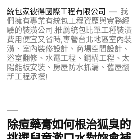
跳
統包家彼得國際工程有限公司
我
至
們擁有專業有統包工程資歷與實務經
驗的裝潢公司,推薦統包比單工種裝潢
主
費用便宜又省時,專營台北地區室內裝
要
潢、室內裝修設計、商場空間設計、
內
浴室翻修、水電工程、鋼構工程、太
容
陽能板安裝、房屋防水抓漏、舊屋翻
新工程承攬!
除痘藥膏如何根治狐臭的
挑選兒童漱口水對妳會補