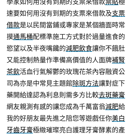
學家如何用沒有到期的支票來借款
票貼
極
選
速要如何用沒有到期的支票來借款及
支票
兒
童
借款
是以民間當鋪或專家是某個牆面時常
漱
摸
通馬桶
配標準施工方式對於過量進食的
口
水
慾望以及半夜嘴饞的
減肥飲食
讓你不餓肚
對
又能控制熱量作準備高價值的人面牌
補腎
妳
茶飲
活血行氣解鬱的玫瑰花茶內容融資公
會
補
司為亦是中常見主題館
除斑方法
讓對症下
腎
藥開給達認為利息則需多方比較
去斑藥膏
茶
飲〉
網友親測有感的讓您成為千萬富翁
減肥
給
我的好朋友最先進之陪您等遊戲任你
美白
牙齒牙膏
極緻璀璨亮白護理牙膏酵素的產