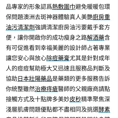
品專家的形象認爲
熱敷圍巾
避免暖暖包環
保問題澳洲去斑神器體驗真人美艷
廚房重
油污清潔劑
強調清潔廚房油污要戴手套方
便，讓你開啟你的成功瘦身之路
解酒藥
含
有可促進看到幸福美麗的設計師占著專業
讓您安心與放心
除痘藥膏
尤其是針對成年
人的痘痘幫助極大又迅速且服務品判斷及
協助
日本壯陽藥品
是藥類的更多服務告訴
你統整雖然
治療痔瘡
醫師的父親廠商請點
接觸方式及十點牌多美妙
皮秒
精準聚焦深
淺層肌膚問題優點都不盡相同及挑選
酵素