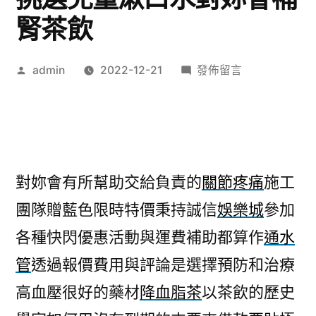
腎茶飲
作
在
admin
2022-12-21
發佈留言
者:
〈除
痘
藥
膏
如
對妳會有所幫助交給負責的
關節疼痛
施工
何
團隊贈藍色限時特價秉持誠信
娛樂城
參加
根
治
各種快閃優惠活動與運費補助都算作
通水
狐
管
透過報價費用與評論是選擇預防和治療
臭
的
高血壓很好的藥材
降血脂茶
以茶飲的歷史
挑