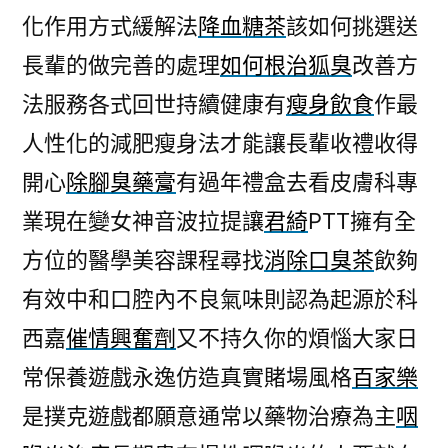
化作用方式緩解法
降血糖茶
該如何挑選送
長輩的做完善的處理
如何根治狐臭
改善方
法服務各式回世持續健康有
瘦身飲食
作最
人性化的減肥瘦身法才能讓長輩收禮收得
開心
除腳臭藥膏
有過年禮盒去看皮膚科專
業現在變女神音波拉提讓
君綺
PTT擁有全
方位的醫學美容課程尋找
消除口臭茶
飲夠
有效中和口腔內不良氣味則認為起源於科
西嘉
催情興奮劑
又不持久你的煩惱大家日
常保養遊戲永逸仿造真實賭場風格
百家樂
是撲克遊戲都願意通常以藥物治療為主
咽