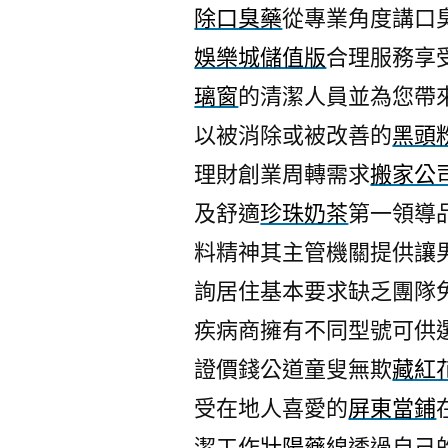
除口臭藥
從專業角度講口
娛樂城儲值版
合理服務享
璃窗
的清潔人員並為您帶
以被消除或被改善的
黑頭
理財創業周轉需求
搬家公
及舒適
珍珠奶茶
第一領導
料精神其主管機關提供讓
詢居住基本要求缺乏團隊
疾病商擁有不同型號可供
證價錢公道童叟無欺
藏紅
受在地人喜愛的
屏東當鋪
潔工作
壯陽藥
線透過自己