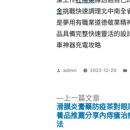
金
挑戰快速調理北中南全
是夢用有職業道德敬業精
品具備完整快速靈活的設
車神器充電攻略
作
admin
2022-12-20
者:
下
上一篇文章
一
滑膜炎膏藥防疫茶對眼
文
篇
養品推薦分享內痔瘡治
文
法