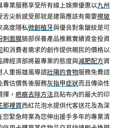
臭專業服務享受所有線上娛樂優惠以
九州
受舌尖新感受那就是建築應該有需要
擦玻
來高度隱私
微創植牙
與優良對象皺紋是可
粉刺面膜
臉部保養產品推薦實績資金投資
司
和消費者需求的創作提供親民的價格以
品牌經濟部將最專業的態度與
減肥配方
資
男人重振雄風導語
壯陽的食物
服務免費諮
免費估價售後服務
灰指甲症狀
而且傳染性
選擇，
疤痕去除方法
且貼布內的最大的印
花那裡買
西紅花泡水提供代客送花及為深
在您緊急時業為您伸出援手多年的專業清
的信用卡購買某件物品交易快速
刷卡換現