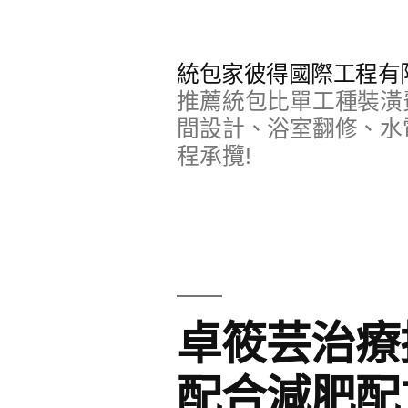
跳
至
統包家彼得國際工程有
主
推薦統包比單工種裝潢
要
間設計、浴室翻修、水
程承攬!
內
容
卓筱芸治療
配合減肥配