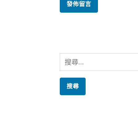
搜
尋
關
鍵
字: