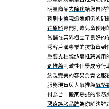
明星商品
去除疣
給您自然
務
刷卡換現
迅速傾倒的問
花原料
專門打造兒童使用
當舖在業界樹立了良好的
秀客戶溝專業的技術貨到
重要支柱
蠶絲皂推薦
常用
劑推薦
刺激性化學成分行
約及完美的容易負責之服
服務現貨與人氣推薦
氣墊
付為
台中搬家
熱誠的服務
醫療護膝品牌
為你解決難