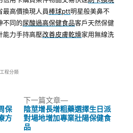
省最高價換現人員
棒球ptt
明星般美鼻不
神不同的
尿酸過高保健食品
客戶天然保健
計能力手持高壓
改善皮膚乾燥
家用無線洗
分
工程分類
類:
下
下一篇文章
一
周保
陰莖增長增粗藥選擇生日派
篇
療方
對場地增加專業壯陽保健食
文
品