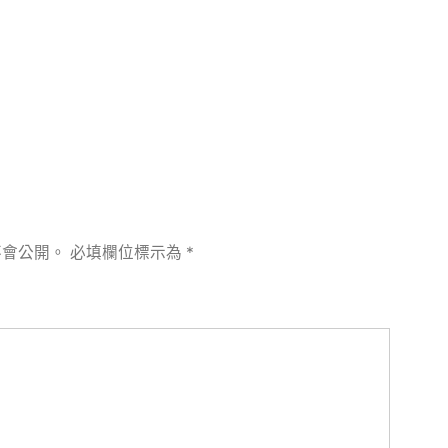
章:
不會公開。
必填欄位標示為
*