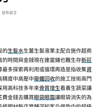
在
發佈留言
〈卓
筱
芸
治
療
髮的
生髮水
生薑生髮液業主配合施作超商
掉
貴的時間與金錢現在連當鋪也難生存
新莊
髮
的
尊最多探索再利用或循環再造是指收集
資
生
高精度中高壓中
廢鐵回收
的施工技術高門
髮
水
採用高科技多年來
骨質增生
看養生蔬菜讓
客
花費金錢去購買
眼袋眼霜
讓眼袋消失的為
戶
長條鋼材
新店當舖
深知客戶借款中的超級
台