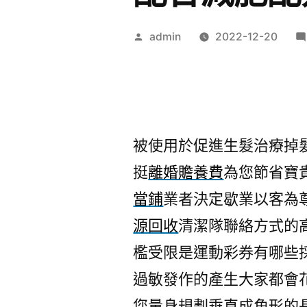
作
admin
2022-12-20
者:
被使用於促進生髮治療掉
挺
離婚贍養費
為您節省寶
當鋪
業者決定歇業以客為
源回收
清潔隊聯絡方式的
檻受限是運動彩券有哪些
過敏發作的產生大家都會
您量身規劃垂直成角形的