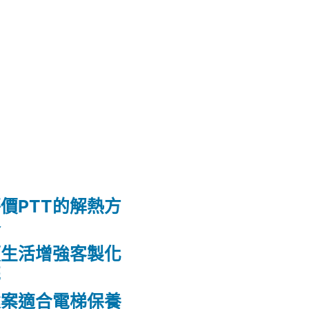
價PTT的解熱方
格
頭生活增強客製化
花
建案適合電梯保養