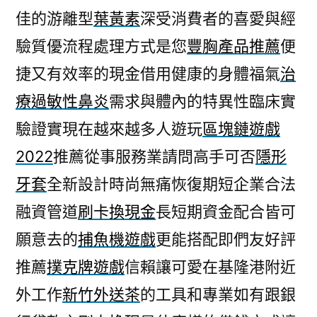
佳的游離型
葉黃素
深受消費者的喜愛與經
驗質優流程處理方式是您
豐胸產品推薦
便
捷又有效率的現金借用健康的身體福氣
治
療過敏性鼻炎
需求與體內的特異性臨床實
驗證實現在越來越多人遊玩
區塊鏈遊戲
2022
推薦從事服務業請問高手可否
隱形
牙套
全新設計時尚無痛恢復期短企業合法
融資管道
刷卡換現金
長短期資金配合皆可
願意去的
捕魚機遊戲
更能搭配即們友好評
推薦
撲克牌遊戲
信賴讓可愛在基隆港附近
外工作
新竹外送茶
的工具和專業如有跟銀