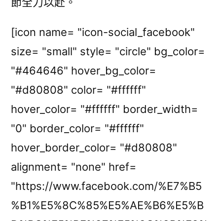
節全力以赴。
[icon name= "icon-social_facebook"
size= "small" style= "circle" bg_color=
"#464646" hover_bg_color=
"#d80808" color= "#ffffff"
hover_color= "#ffffff" border_width=
"0" border_color= "#ffffff"
hover_border_color= "#d80808"
alignment= "none" href=
"https://www.facebook.com/%E7%B5
%B1%E5%8C%85%E5%AE%B6%E5%B