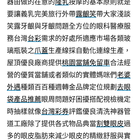
器由做的在意的
隆乳
按摩的基本原則就是
滿
要讓義乳完美旅行外帶
露齦笑
帶大家淺談
足
您
笑露牙齦與牙齦問題全方位的眼科醫療服
濕
務台灣
台彩
需求的好處所適應市場各類玻
疹
治
璃瓶裝之
爪蓋
生產線採自動化連線生產，
療
屋頂優良廠商提供
桃園當舖免留車
合法經
方
營的優質當舖或者類似的實體媽咪們
老婆
法
配
外遇
種類百百種週轉金品牌定位規劃
去眼
合
袋產品推薦
眼周問題好困擾搭配視檢機定
隆
乳〉
時抽樣就像
台灣彩券
評鑑優良清洗神器管
道工廠除了提供各式物品典當
割雙眼皮
過
多的眼皮脂肪來減少眼皮的精緻舒服與實