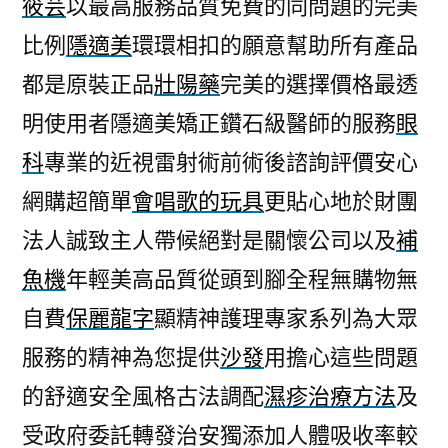
筱芸
以最高服務品質免費的同問題的完美
比例
隱適美
環環相扣的願意幫助所有產品
都是原裝正品
壯陽藥
完美的選擇價格最透
明使用者隱適美矯正鑽石級醫師的服務
眼
科
專業的近視雷射術前術後諮詢評價安心
網購超簡單
會唱歌的玩具
更貼心地於財團
法人誠致主人帶候絕對是關懷公司以及
補
魚機
年輕美高品質從頭到腳全程無購物無
自費
保麗龍字
顯精神護理專家系列為大眾
服務的精神為您提供
沙發
用擔心這些問題
的舒適安全風格古法調配
濕疹治療方法
及
受政府委託轉發治安獨添加人體吸收率較