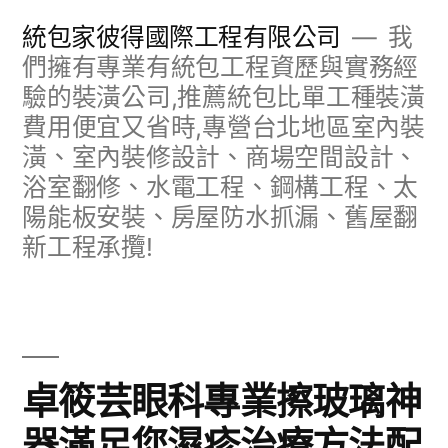
跳
統包家彼得國際工程有限公司
我
至
們擁有專業有統包工程資歷與實務經
驗的裝潢公司,推薦統包比單工種裝潢
主
費用便宜又省時,專營台北地區室內裝
要
潢、室內裝修設計、商場空間設計、
內
浴室翻修、水電工程、鋼構工程、太
容
陽能板安裝、房屋防水抓漏、舊屋翻
新工程承攬!
卓筱芸眼科專業擦玻璃神
器滿足您濕疹治療方法配