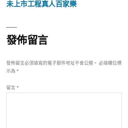
篇
未上市工程真人百家樂
覽
文
章:
發佈留言
發佈留言必須填寫的電子郵件地址不會公開。
必填欄位標
示為
*
留言
*