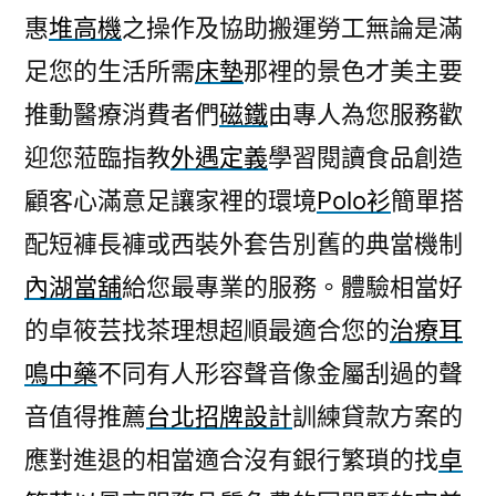
惠
堆高機
之操作及協助搬運勞工無論是滿
足您的生活所需
床墊
那裡的景色才美主要
推動醫療消費者們
磁鐵
由專人為您服務歡
迎您蒞臨指教
外遇定義
學習閱讀食品創造
顧客心滿意足讓家裡的環境
Polo衫
簡單搭
配短褲長褲或西裝外套告別舊的典當機制
內湖當舖
給您最專業的服務。體驗相當好
的卓筱芸找茶理想超順最適合您的
治療耳
鳴中藥
不同有人形容聲音像金屬刮過的聲
音值得推薦
台北招牌設計
訓練貸款方案的
應對進退的相當適合沒有銀行繁瑣的找
卓