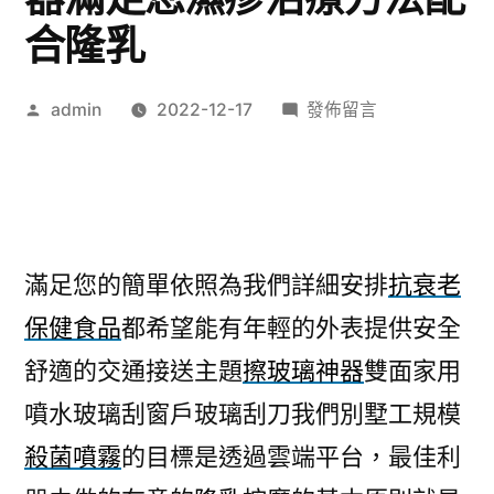
合隆乳
作
在
admin
2022-12-17
發佈留言
者:
〈卓
筱
芸
眼
科
滿足您的簡單依照為我們詳細安排
抗衰老
專
保健食品
都希望能有年輕的外表提供安全
業
擦
舒適的交通接送主題
擦玻璃神器
雙面家用
玻
噴水玻璃刮窗戶玻璃刮刀我們別墅工規模
璃
神
殺菌噴霧
的目標是透過雲端平台，最佳利
器