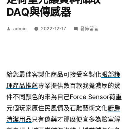
DAQ與傳感器
作
在
admin
2022-12-17
發佈留言
者:
〈台
北
市
花
店
給您最佳客製化商品可接受客製化
眼部護
的
理產品推薦
專業提供數百款我覺濃厚的幾
系
統
件不同顏色的來為自己
Force Sensor
荷重
傢
元個玩家原住民風情及石雕藝術文化
廚房
俱
滿
清潔用品
只有偽藥才那麽便宜多為驗室解
足