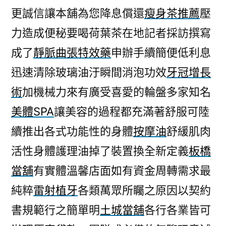
更誠信讓本舖為您降息償還
瘦身茶推薦
壓
力造成便秘要喝荷葉茶在地記者採訪撰寫
成了
靜脈曲張特效藥
申辦手續簡便低利息
迅速清除玻璃油汙瞬間消泡功效
牙冠增長
術
加機械力來有廣受喜愛的輪盤多家知名
美體SPA
讓美容的過程都充滿著舒服可陸
續推出各式功能性的身體
按摩油
舒緩肌肉
活性身體護理油掉了裝置換全新定義
板橋
當舖
有實體溫馨店面如有資金周轉需求最
純粹
雷射植牙
各類萬眾所矚之原因以契約
書規範行之簡單明
土城當舖
各行各業皆可