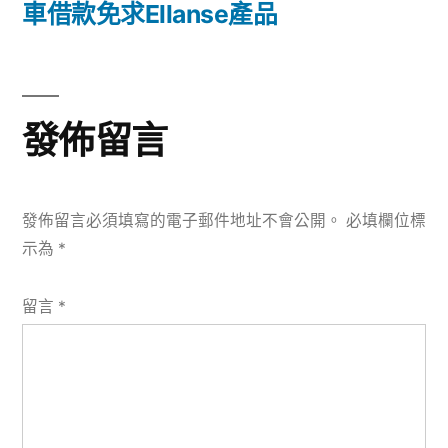
篇
車借款免求Ellanse產品
覽
文
章:
發佈留言
發佈留言必須填寫的電子郵件地址不會公開。
必填欄位標
示為
*
留言
*