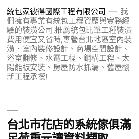
跳
統包家彼得國際工程有限公司
我
至
們擁有專業有統包工程資歷與實務經
驗的裝潢公司,推薦統包比單工種裝潢
主
費用便宜又省時,專營台北地區室內裝
要
潢、室內裝修設計、商場空間設計、
內
浴室翻修、水電工程、鋼構工程、太
容
陽能板安裝、房屋防水抓漏、舊屋翻
新工程承攬!
台北市花店的系統傢俱滿
足荷重元讓資料擷取