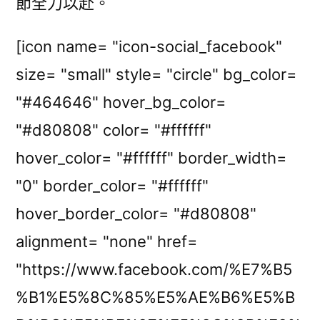
節全力以赴。
[icon name= "icon-social_facebook"
size= "small" style= "circle" bg_color=
"#464646" hover_bg_color=
"#d80808" color= "#ffffff"
hover_color= "#ffffff" border_width=
"0" border_color= "#ffffff"
hover_border_color= "#d80808"
alignment= "none" href=
"https://www.facebook.com/%E7%B5
%B1%E5%8C%85%E5%AE%B6%E5%B