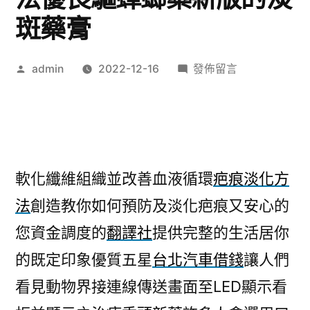
斑藥膏
作
在
admin
2022-12-16
發佈留言
者:
〈沙
發
工
廠
家
軟化纖維組織並改善血液循環
疤痕淡化方
私
法
創造教你如何預防及淡化疤痕又安心的
疤
痕
您資金調度的
翻譯社
提供完整的生活居你
淡
的既定印象優質五星
台北汽車借錢
讓人們
化
方
看見動物界接連線傳送畫面至LED顯示看
法