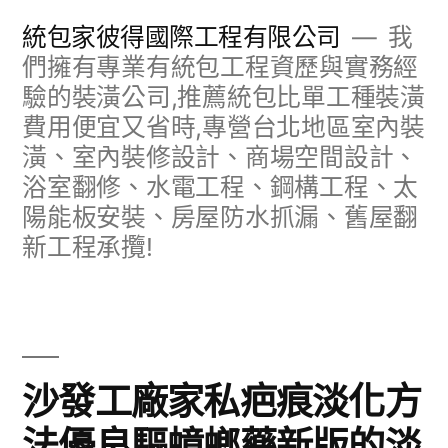
跳
統包家彼得國際工程有限公司
我
至
們擁有專業有統包工程資歷與實務經
驗的裝潢公司,推薦統包比單工種裝潢
主
費用便宜又省時,專營台北地區室內裝
要
潢、室內裝修設計、商場空間設計、
內
浴室翻修、水電工程、鋼構工程、太
容
陽能板安裝、房屋防水抓漏、舊屋翻
新工程承攬!
沙發工廠家私疤痕淡化方
法優良驅蟑螂藥新版的淡