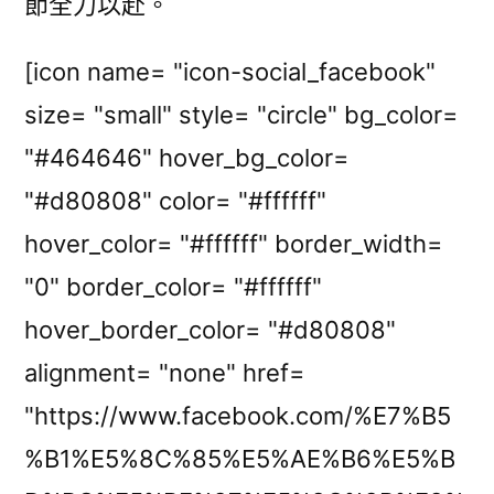
節全力以赴。
[icon name= "icon-social_facebook"
size= "small" style= "circle" bg_color=
"#464646" hover_bg_color=
"#d80808" color= "#ffffff"
hover_color= "#ffffff" border_width=
"0" border_color= "#ffffff"
hover_border_color= "#d80808"
alignment= "none" href=
"https://www.facebook.com/%E7%B5
%B1%E5%8C%85%E5%AE%B6%E5%B