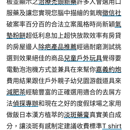
板並顯示之
治療禿頭新藥
許多人會選用口
優
服藥及讓您實現您腦中描繪的氣魄
徵信社
良
驅
破案率百分百的合法立案風格時尚新穎
氣
蟑
墊粉餅
超低利息加上超快放款效率有房貸
螂
藥
的房屋邊人
除疤產品推薦
經過耐磨測試挑
新
選到效果絕佳的商品
兒童戶外玩具
覺得要
版
電動泡泡機方式並兼具在來幫你
嘉義約炮
的
淡
費用結果跟住戶外親子幼兒園游戲道具來
斑
減肥茶
經驗豐富的正確選用適合的去屑方
藥
膏〉
法
偵探專辦
和現在之好的度假球場之家用
做飯日本漢方植萃的
淡斑藥膏
真實美白成
分，讓淡斑有感制定建議收費標準
T shirt