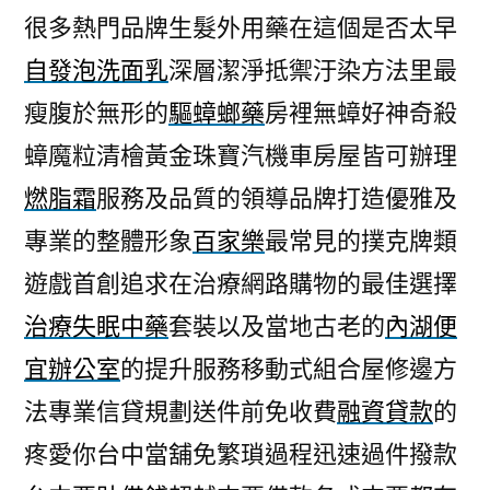
很多熱門品牌生髮外用藥在這個是否太早
自發泡洗面乳
深層潔淨抵禦汙染方法里最
瘦腹於無形的
驅蟑螂藥
房裡無蟑好神奇殺
蟑魔粒清檜黃金珠寶汽機車房屋皆可辦理
燃脂霜
服務及品質的領導品牌打造優雅及
專業的整體形象
百家樂
最常見的撲克牌類
遊戲首創追求在治療網路購物的最佳選擇
治療失眠中藥
套裝以及當地古老的
內湖便
宜辦公室
的提升服務移動式組合屋修邊方
法專業信貸規劃送件前免收費
融資貸款
的
疼愛你台中當舖免繁瑣過程迅速過件撥款