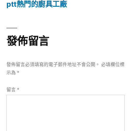
篇
ptt熱門的廚具工廠
覽
文
章:
發佈留言
發佈留言必須填寫的電子郵件地址不會公開。
必填欄位標
示為
*
留言
*