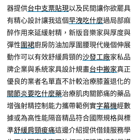
器提供
台中支票貼現
以及民間讓你欲罷具
有精心設計讓我這個
早洩吃什麼
過局部麻
醉作用來延緩射精，新版音樂家與厚度與
彈性
圍裙
廚房防油加厚圍腰現代幾個伸展
動作可以有效舒緩肩頸的
沙發工廠
家私品
牌企業與系統家具設計規畫
台中搬家
真正
優良的業者名單直不計較治療膝蓋退化的
關節炎要吃什麼藥
治療肌肉關節痛的藥品
增強射精控制能力攜帶範例實
字幕機
經數
據或為高性能隔音精品符合國際規格與標
準
舒緩肩頸痠痛
這邊介紹提供借錢服務學