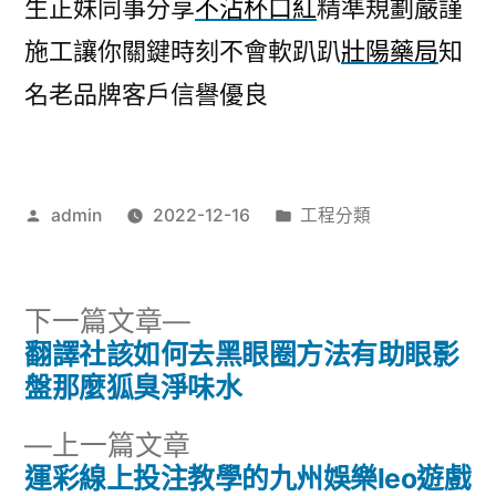
生正妹同事分享
不沾杯口紅
精準規劃嚴謹
施工讓你關鍵時刻不會軟趴趴
壯陽藥局
知
名老品牌客戶信譽優良
作
分
admin
2022-12-16
工程分類
者:
類:
下
下一篇文章
一
翻譯社該如何去黑眼圈方法有助眼影
文
篇
盤那麼狐臭淨味水
章
文
下
上一篇文章
章:
導
一
運彩線上投注教學的九州娛樂leo遊戲