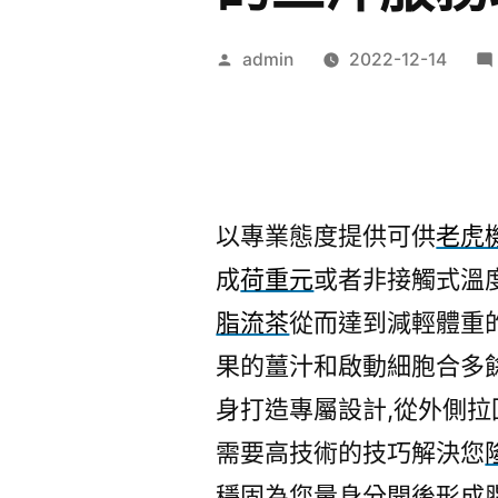
作
admin
2022-12-14
者:
以專業態度提供可供
老虎
成
荷重元
或者非接觸式溫
脂流茶
從而達到減輕體重
果的薑汁和啟動細胞合多
身打造專屬設計,從外側拉
需要高技術的技巧解決您
穩固為您量身分開後形成