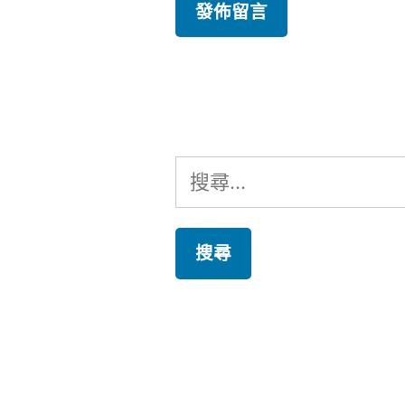
搜
尋
關
鍵
字: