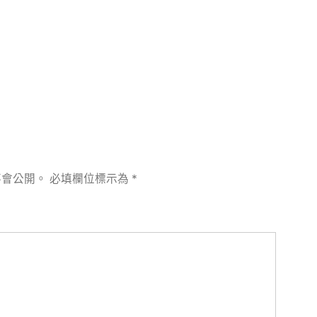
章:
不會公開。
必填欄位標示為
*