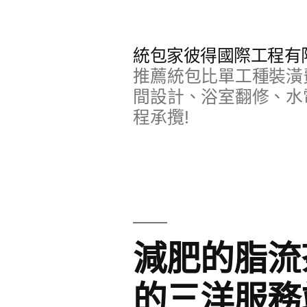
跳
至
統包家彼得國際工程有
主
推薦統包比單工種裝潢
要
間設計、浴室翻修、水
程承攬!
內
容
減肥的脂流
的三洋服務