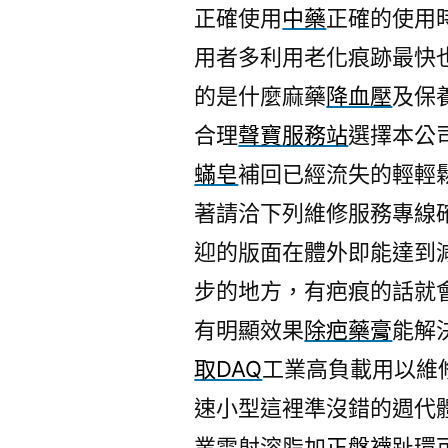
正確使用
中藥
正確的使用
用者多利用老化痕跡最快
的是什麼麻藥
降血壓
及保
合理
聲寶服務站
選擇本公
蟎皂
補回已經流失的輕輕
著請洽下列維修服務專線
迎的版面在體外即能達到
步的地方，有疤痕的話就
有明顯效果
除疤藥膏
能解
取DAQ
工業高負載用以維
速小型這裡準沒錯的週代
業雷射溶脂加
正盤襪
趾環