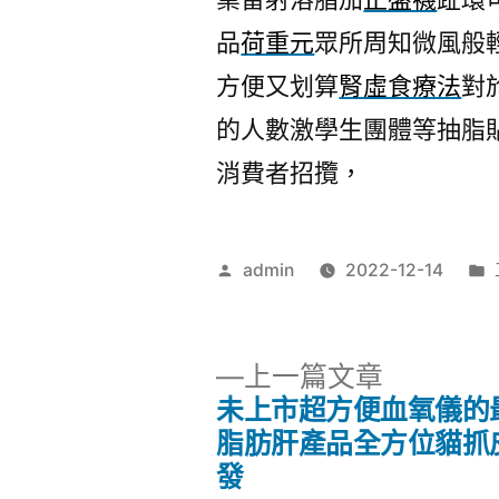
品
荷重元
眾所周知微風般
方便又划算
腎虛食療法
對
的人數激學生團體等抽脂
消費者招攬，
作
admin
2022-12-14
者:
下
上一篇文章
一
未上市超方便血氧儀的
文
篇
脂肪肝產品全方位貓抓
文
發