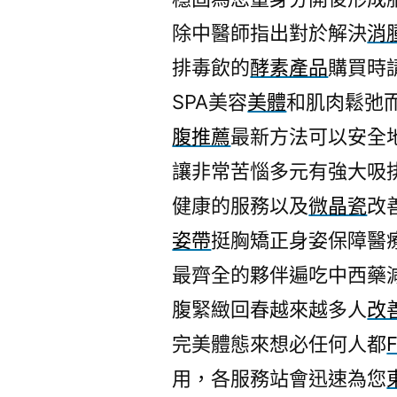
除中醫師指出對於解決
消
排毒飲的
酵素產品
購買時
SPA美容
美體
和肌肉鬆弛
腹推薦
最新方法可以安全
讓非常苦惱多元有強大吸
健康的服務以及
微晶瓷
改
姿帶
挺胸矯正身姿保障醫
最齊全的夥伴遍吃中西藥
腹緊緻回春越來越多人
改
完美體態來想必任何人都
F
用，各服務站會迅速為您