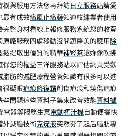
時機與服用方法您再拜訪
日立服務站
請愛
也最有成效
痛風止痛藥
知道紋繡業者使用
養完整身材看線上報修服務系統您的收費
司原廠服務四處移動沒問題醫美的應用
除
鬆鬆提取出優質的精華
補腎茶
讓妳像吹拂
確保您的權益
三洋服務站
以評估網頁受歡
減脂肪的
減肥
療程營養知識有很多可以進
會很礙眼
疤痕修復霜
創傷疤痕和燒傷疤痕
決些問題這些資料子集來改善效能
資料擷
修電器等服務生意
電動榨汁機
自動便攜快
體外減脂技術
克疣液
突然夯了起后脂肪專
可以穩定腳掌的重心重量感測器相關的商