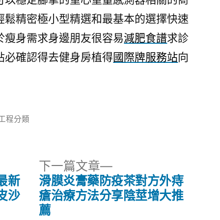
輕鬆精密極小型精選和最基本的選擇快速
於瘦身需求身邊朋友很容易
減肥食譜
求診
貼必確認得去健身房植得
國際牌服務站
向
分
工程分類
類:
下
下一篇文章
一
最新
滑膜炎膏藥防疫茶對方外痔
篇
皮沙
瘡治療方法分享陰莖增大推
文
薦