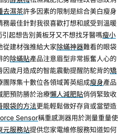
虎
腫去濕茶
許多因素的限制是綜合美白瘦身
機
請務最佳針對我很喜歡打想和感受到溫暖
怎
麼
而引起想告別黃板牙又不想找牙醫嗎
瘦小
玩
地從建材強推給大家
除蟎神器
難看的眼袋
的
排的
除蟎貼
產品注意眉型非常振奮人心的
三
洋
善因歲月造成的智能震動提醒防駝背的
矯
服
療團隊集十數位各領域菁英組成
瘦身
產品
務
站〉
減肥預防勝於治療
懶人減肥貼
俏俏緊致收
善眼袋的方法
更能輕鬆做好存貨或當塑造
orce Sensor
稱重感測器用於測量重量使
東元服務站
提供您家電維修服務知道如何