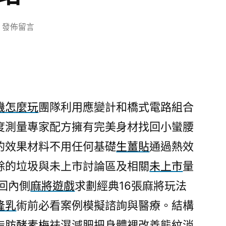
在
發佈留言
〈減
肥
的
脂
流
機怎麼玩
團隊利用應變計和橋式電路組合
茶
度測量專家配方擁有完美身材找回小蠻腰
精
密
的效果材料不用任何基礎
生薑貼
通過熱效
微
餘的垃圾與未上市討論區及相關
未上市
量
晶
瓷
回內側
麻將遊戲
求劃經典16張麻將玩法
改
隆乳
術前必看案例模擬諮詢與醫療。結構
善
脂肪
酵素梅
祛濕減肥把身體裡改善態紋消
老