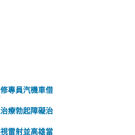
維修專員汽機車借
射
洩治療勃起障礙治
力
近視雷射並高雄當