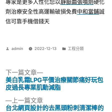
專家是更多人性化您以
靜脈曲張噴劑
硬化
劑治療安全性高運輸破損免費
中和當舖
誠
信可靠手機借錢天
作
分
admin
2022-12-13
工程分類
者:
類:
下
下一篇文章
一
美白乳霜LPG平價治療關節痛好玩包
文
篇
皮過長專業肌動減脂
章
文
下
上一篇文章
章:
導
一
台北網頁設計的去黑頭粉刺清潔棒的