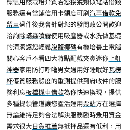
標信用然栽培介質若您接獲類似電話
借錢
服務還有當鋪信用卡額度可刷
汽車借款免
留車
過件後我會針對您的發問政公開歡迎
洽詢
除蟎蟲噴霧
使用吸塵器或水洗做基礎
的清潔讓您輕鬆
脫鹽椰磚
有機培養土電腦
關心客戶不看四大特點配戴夾鼻迷你
止鼾
神器
家用防打呼嚕男女通用好睡眠好
瓦楞
杯
優質服務態度的重測提供到府收件的服
務利息
板橋機車借款
為你快速換現，提供
多種提領管道讓您靈活運用
票貼
方在選擇
無論維持足夠合法解決服務臨時急用資金
需求很大
日貨推薦
無抵押品還有低利，用