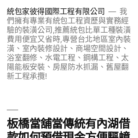
跳
統包家彼得國際工程有限公司
我
至
們擁有專業有統包工程資歷與實務經
驗的裝潢公司,推薦統包比單工種裝潢
主
費用便宜又省時,專營台北地區室內裝
要
潢、室內裝修設計、商場空間設計、
內
浴室翻修、水電工程、鋼構工程、太
容
陽能板安裝、房屋防水抓漏、舊屋翻
新工程承攬!
板橋當舖當傳統有內湖借
款如何預借現金方便驅蟑