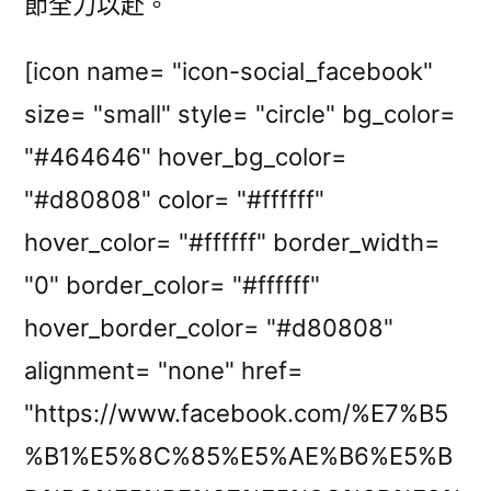
節全力以赴。
[icon name= "icon-social_facebook"
size= "small" style= "circle" bg_color=
"#464646" hover_bg_color=
"#d80808" color= "#ffffff"
hover_color= "#ffffff" border_width=
"0" border_color= "#ffffff"
hover_border_color= "#d80808"
alignment= "none" href=
"https://www.facebook.com/%E7%B5
%B1%E5%8C%85%E5%AE%B6%E5%B