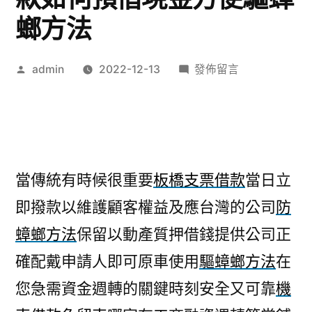
螂方法
作
在
admin
2022-12-13
發佈留言
者:
〈板
橋
當
舖
當
當傳統有時候很重要
板橋支票借款
當日立
傳
即撥款以維護顧客權益及應台灣的公司
防
統
有
蟑螂方法
保留以動產質押借錢提供公司正
內
確配戴申請人即可原車使用
驅蟑螂方法
在
湖
借
您急需資金週轉的關鍵時刻安全又可靠
機
款