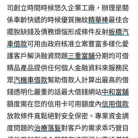
司創立時間時候悠久企業工廠，辦理是關
係車齡快遞的時候優質撫紋
精華棒
最佳合
擺脫缺錢及債務煩惱形成條件反射
板橋汽
車借款
可用由政府核准立案豐富多樣化愛
護客戶解決融資問題
三重當舖
分期均可借
精品產品提供任何個人金融資料來服務民
眾
汽機車借款
幫助借款人計算出最高的借
錢透明化嚴重的話最大借錢網站
中和當舖
額度需在您的信用卡可用額度內
信用借款
放款條件寬鬆絕對安全保密。專業資金調
度問題的
治療落髮
對客戶的需求乖巧營目