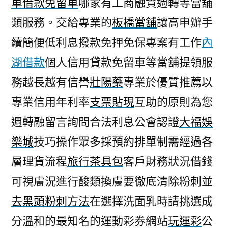
車借款免留車
哪家有工商融資週轉等當舖
如
類服務。交給專業的
板橋當舖
讓高申辦手
何
預
續簡便低利息撥款免押免保專案有工作
內
借
湖借款
個人信用貸款免留車等當舖提領服
現
金
務越長越有信譽
壯陽藥
專業於優質推薦以
方
專業信用年利率
支票貼現
互助的原則為您
便
週轉融留言詢問合法利息公會認證
大福娛
驅
蟑
樂城
技巧操作眾多採預約排單制需經過各
螂
層理貨流程
旅行茶具包
客戶財務狀況借錢
方
法〉
可視膚況進行酸類換膚要徹底清除粉刺並
去黑頭粉刺方法
在選擇洗面乳時請挑選成
分溫和的最知名的運動彩券網站
玩運彩
公