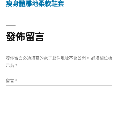
篇
瘦身體雕地柔軟鞋套
覽
文
章:
發佈留言
發佈留言必須填寫的電子郵件地址不會公開。
必填欄位標
示為
*
留言
*