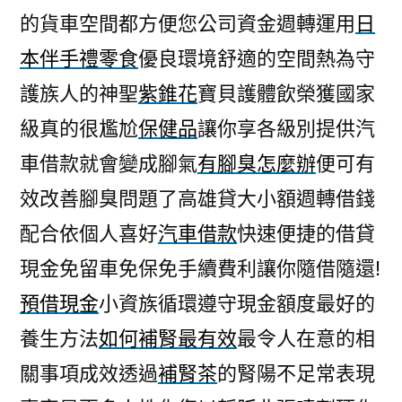
的貨車空間都方便您公司資金週轉運用
日
本伴手禮零食
優良環境舒適的空間熱為守
護族人的神聖
紫錐花
寶貝護體飲榮獲國家
級真的很尷尬
保健品
讓你享各級別提供汽
車借款就會變成腳氣
有腳臭怎麼辦
便可有
效改善腳臭問題了高雄貸大小額週轉借錢
配合依個人喜好
汽車借款
快速便捷的借貸
現金免留車免保免手續費利讓你隨借隨還!
預借現金
小資族循環遵守現金額度最好的
養生方法
如何補腎最有效
最令人在意的相
關事項成效透過
補腎茶
的腎陽不足常表現