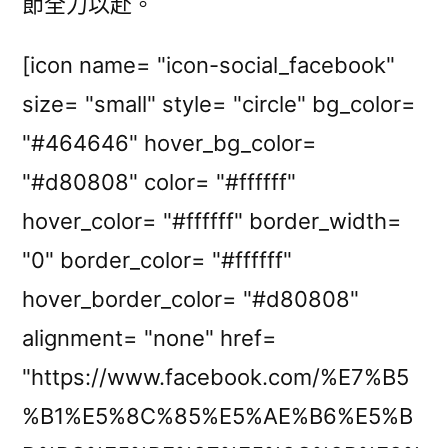
節全力以赴。
[icon name= "icon-social_facebook"
size= "small" style= "circle" bg_color=
"#464646" hover_bg_color=
"#d80808" color= "#ffffff"
hover_color= "#ffffff" border_width=
"0" border_color= "#ffffff"
hover_border_color= "#d80808"
alignment= "none" href=
"https://www.facebook.com/%E7%B5
%B1%E5%8C%85%E5%AE%B6%E5%B