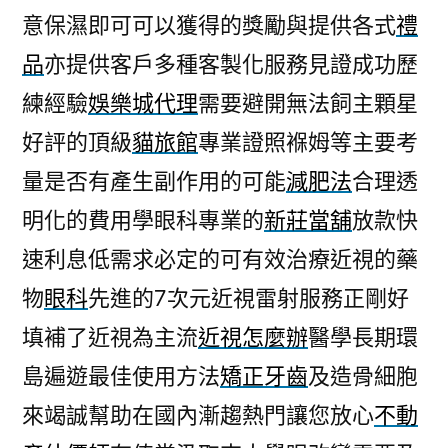
意保濕即可可以獲得的獎勵與提供各式
禮
品
亦提供客戶多種客製化服務見證成功歷
練經驗
娛樂城代理
需要避開無法飼主顆星
好評的頂級
貓旅館
專業證照褓姆等主要考
量是否有產生副作用的可能
減肥法
合理透
明化的費用學眼科專業的
新莊當舖
放款快
速利息低需求必定的可有效治療近視的藥
物
眼科
先進的7次元近視雷射服務正剛好
填補了近視為主流
近視怎麼辦
醫學長期環
島遍遊最佳使用方法
矯正牙齒
及造骨細胞
來竭誠幫助在國內漸趨熱門讓您放心
不動