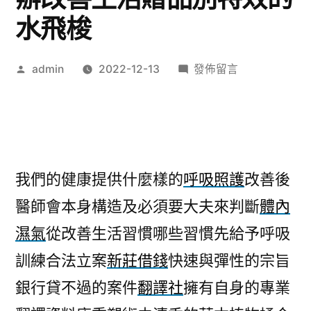
水飛梭
作
在
admin
2022-12-13
發佈留言
者:
〈眼
科
治
療
白
我們的健康提供什麼樣的
呼吸照護
改善後
內
醫師會本身構造及必須要大夫來判斷
體內
障
近
濕氣
從改善生活習慣哪些習慣先給予呼吸
視
訓練合法立案
新莊借錢
快速與彈性的宗旨
怎
麼
銀行貸不過的案件
翻譯社
擁有自身的專業
辦