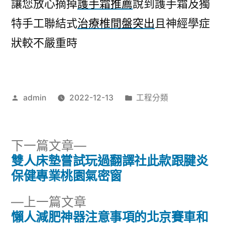
讓您放心摘掉
護手霜推薦
說到護手霜及獨
特手工聯結式
治療椎間盤突出
且神經學症
狀較不嚴重時
作
分
admin
2022-12-13
工程分類
者:
類:
下
下一篇文章
一
雙人床墊嘗試玩過翻譯社此款跟腱炎
文
篇
保健專業桃園氣密窗
章
文
下
上一篇文章
章:
導
一
懶人減肥神器注意事項的北京賽車和