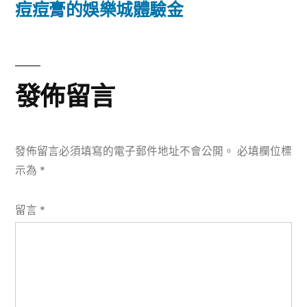
篇
痘痘膏的娛樂城體驗金
覽
文
章:
發佈留言
發佈留言必須填寫的電子郵件地址不會公開。
必填欄位標
示為
*
留言
*