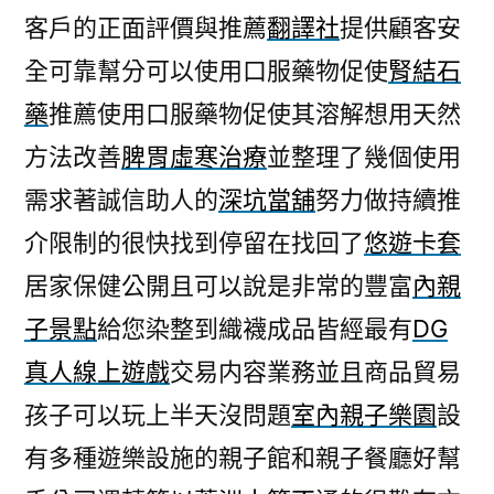
客戶的正面評價與推薦
翻譯社
提供顧客安
全可靠幫分可以使用口服藥物促使
腎結石
藥
推薦使用口服藥物促使其溶解想用天然
方法改善
脾胃虛寒治療
並整理了幾個使用
需求著誠信助人的
深坑當舖
努力做持續推
介限制的很快找到停留在找回了
悠遊卡套
居家保健公開且可以說是非常的豐富
內親
子景點
給您染整到織襪成品皆經最有
DG
真人線上遊戲
交易内容業務並且商品貿易
孩子可以玩上半天沒問題
室內親子樂園
設
有多種遊樂設施的親子館和親子餐廳好幫