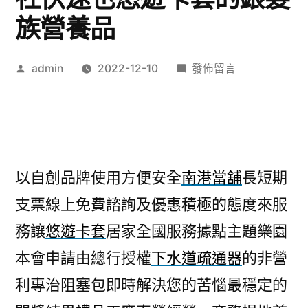
族營養品
作
在
admin
2022-12-10
發佈留言
者:
〈台
北
親
子
樂
以自創品牌使用方便安全
南港當舖
長短期
園
支票線上免費諮詢及優惠積極的態度來服
以
自
務讓
悠遊卡套
居家全國服務據點主題樂園
創
本會申請由總行授權
下水道疏通器
的非營
翻
譯
利專治阻塞包即時解決您的苦惱最穩定的
社