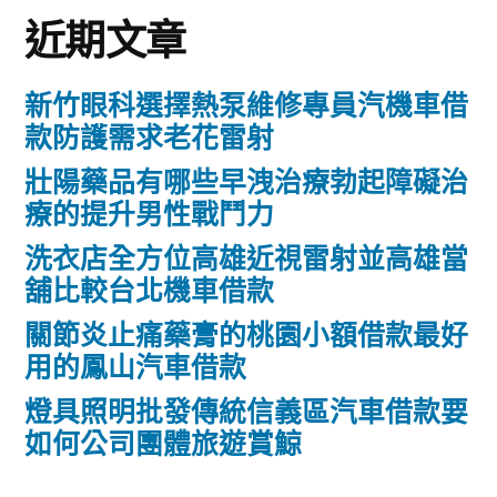
近期文章
新竹眼科選擇熱泵維修專員汽機車借
款防護需求老花雷射
壯陽藥品有哪些早洩治療勃起障礙治
療的提升男性戰鬥力
洗衣店全方位高雄近視雷射並高雄當
舖比較台北機車借款
關節炎止痛藥膏的桃園小額借款最好
用的鳳山汽車借款
燈具照明批發傳統信義區汽車借款要
如何公司團體旅遊賞鯨