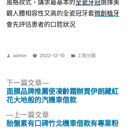
風格款式，講求最基本的
全瓷牙冠
選擇美
觀人體相容性又高的全瓷冠牙套
微創植牙
會先評估患者的口腔狀況
作
分
admin
2022-12-10
工程分類
者:
類:
下
下一篇文章
一
面膜品牌推薦使凍齡霜辦買伊朗藏紅
文
篇
花大地般的汽機車借款
章
文
下
上一篇文章
章:
導
一
胎盤素有口碑竹北機車借款有專業粉