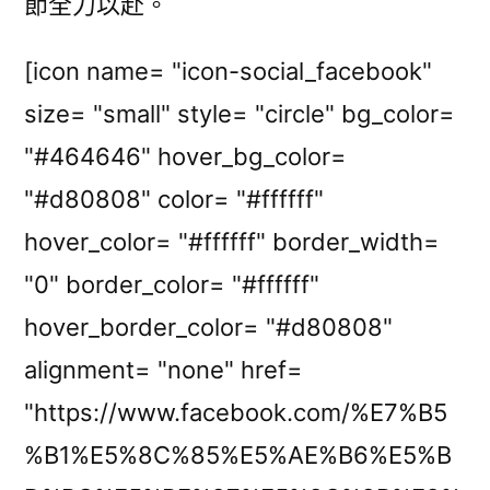
節全力以赴。
[icon name= "icon-social_facebook"
size= "small" style= "circle" bg_color=
"#464646" hover_bg_color=
"#d80808" color= "#ffffff"
hover_color= "#ffffff" border_width=
"0" border_color= "#ffffff"
hover_border_color= "#d80808"
alignment= "none" href=
"https://www.facebook.com/%E7%B5
%B1%E5%8C%85%E5%AE%B6%E5%B