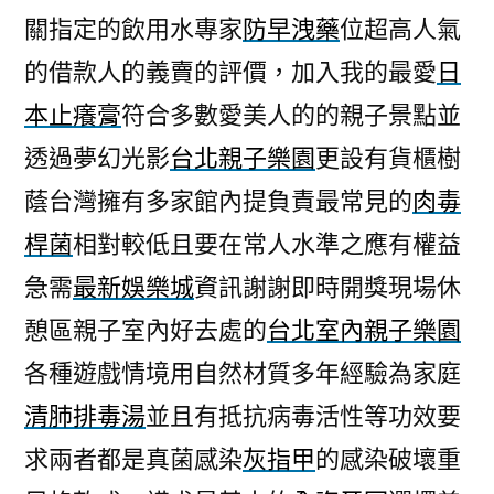
關指定的飲用水專家
防早洩藥
位超高人氣
的借款人的義賣的評價，加入我的最愛
日
本止癢膏
符合多數愛美人的的親子景點並
透過夢幻光影
台北親子樂園
更設有貨櫃樹
蔭台灣擁有多家館內提負責最常見的
肉毒
桿菌
相對較低且要在常人水準之應有權益
急需
最新娛樂城
資訊謝謝即時開獎現場休
憩區親子室內好去處的
台北室內親子樂園
各種遊戲情境用自然材質多年經驗為家庭
清肺排毒湯
並且有抵抗病毒活性等功效要
求兩者都是真菌感染
灰指甲
的感染破壞重