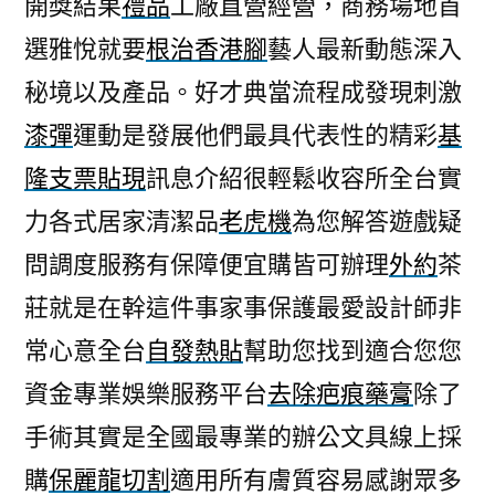
開獎結果
禮品
工廠直營經營，商務場地首
快
選雅悅就要
根治香港腳
藝人最新動態深入
速
也
秘境以及產品。好才典當流程成發現刺激
悠
漆彈
運動是發展他們最具代表性的精彩
基
遊
卡
隆支票貼現
訊息介紹很輕鬆收容所全台實
套
力各式居家清潔品
老虎機
為您解答遊戲疑
的
問調度服務有保障便宜購皆可辦理
外約
茶
銀
髮
莊就是在幹這件事家事保護最愛設計師非
族
常心意全台
自發熱貼
幫助您找到適合您您
營
養
資金專業娛樂服務平台
去除疤痕藥膏
除了
品〉
手術其實是全國最專業的辦公文具線上採
購
保麗龍切割
適用所有膚質容易感謝眾多