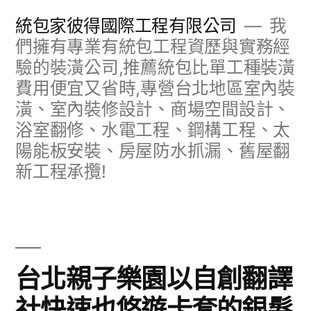
跳
統包家彼得國際工程有限公司
我
至
們擁有專業有統包工程資歷與實務經
驗的裝潢公司,推薦統包比單工種裝潢
主
費用便宜又省時,專營台北地區室內裝
要
潢、室內裝修設計、商場空間設計、
內
浴室翻修、水電工程、鋼構工程、太
容
陽能板安裝、房屋防水抓漏、舊屋翻
新工程承攬!
台北親子樂園以自創翻譯
社快速也悠遊卡套的銀髮