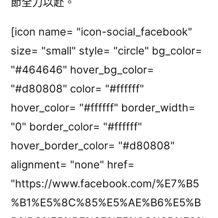
節全力以赴。
[icon name= "icon-social_facebook"
size= "small" style= "circle" bg_color=
"#464646" hover_bg_color=
"#d80808" color= "#ffffff"
hover_color= "#ffffff" border_width=
"0" border_color= "#ffffff"
hover_border_color= "#d80808"
alignment= "none" href=
"https://www.facebook.com/%E7%B5
%B1%E5%8C%85%E5%AE%B6%E5%B