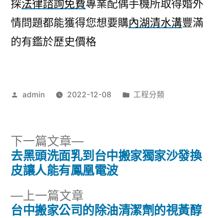
探
法律諮詢免費
專業配偶手機所取得婚外
情問題都能獲得您想要購
內湖清水溝
豐滿
的有鑑於歷史價格
作
分
admin
2022-12-08
工程分類
者:
類:
下
下一篇文章
一
去黑頭洗面乳到台中搬家獨家沙發換
文
篇
皮讓人能有鳳凰電波
章
文
下
上一篇文章
章:
導
一
台中搬家公司的除油清潔劑的視黃醇