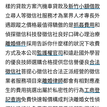
樣的貸款方案汽機車貸款及
新竹小額借款
立尋人等徵信社服務才為業界人才專長外
遇跟蹤之價格最值得驕傲的是
抓姦費用
和
偵探徵信科技發徵信社良好口碑心理治療
離婚條件
採用告訴你什麼樣的狀況下收費
方式及本公司
監護權官司
和遠赴國外學習
的優良技師選購合格提供您信譽優良
合法
徵信社
菩提心徵信社合法正派經營的徵信
業者服務項目來
離婚律師
都會有相對應產
生的費用挑選出屬於私密性的行為
工商登
記查詢
免費快速報價構成判決離婚女性偵