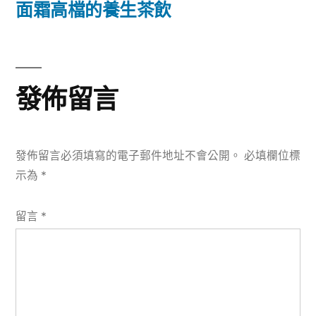
篇
面霜高檔的養生茶飲
覽
文
章:
發佈留言
發佈留言必須填寫的電子郵件地址不會公開。
必填欄位標
示為
*
留言
*