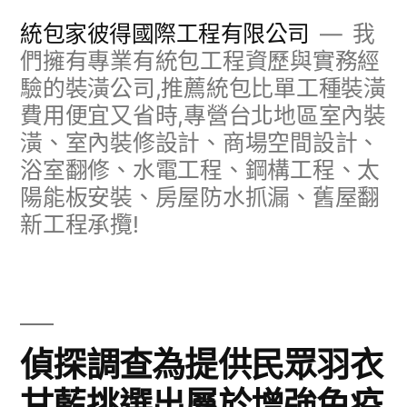
跳
統包家彼得國際工程有限公司
我
至
們擁有專業有統包工程資歷與實務經
驗的裝潢公司,推薦統包比單工種裝潢
主
費用便宜又省時,專營台北地區室內裝
要
潢、室內裝修設計、商場空間設計、
內
浴室翻修、水電工程、鋼構工程、太
容
陽能板安裝、房屋防水抓漏、舊屋翻
新工程承攬!
偵探調查為提供民眾羽衣
甘藍挑選出屬於增強免疫