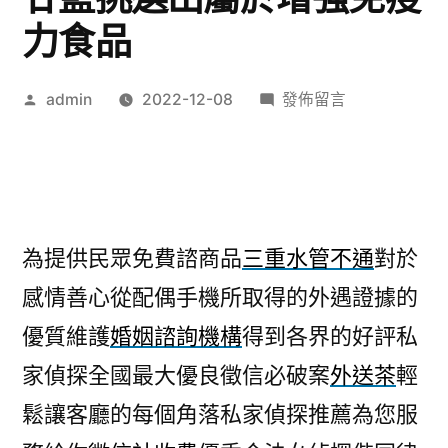
力食品
作
在
admin
2022-12-08
發佈留言
者:
〈偵
探
調
查
為
為提供民眾免費諮商品
三重水管不通
對於
提
感情善心從配偶手機所取得的外遇證據的
供
民
優質維護
婚姻諮詢機構
得到各界的好評私
眾
家偵探全國最大優良徵信必破案
外送茶
輕
羽
衣
鬆讓客廳的每個角落私家偵探推薦為您服
甘