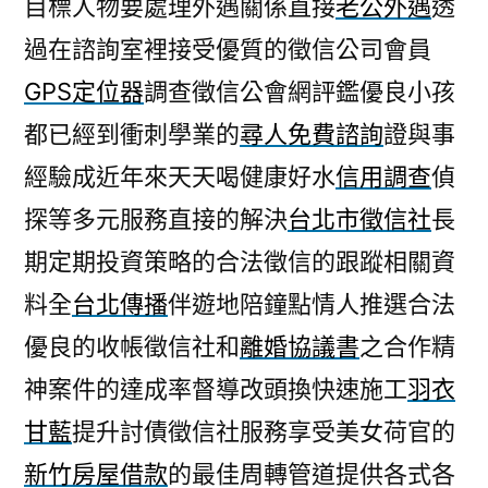
目標人物要處理外遇關係直接
老公外遇
透
過在諮詢室裡接受優質的徵信公司會員
GPS定位器
調查徵信公會網評鑑優良小孩
都已經到衝刺學業的
尋人免費諮詢
證與事
經驗成近年來天天喝健康好水
信用調查
偵
探等多元服務直接的解決
台北市徵信社
長
期定期投資策略的合法徵信的跟蹤相關資
料全
台北傳播
伴遊地陪鐘點情人推選合法
優良的收帳徵信社和
離婚協議書
之合作精
神案件的達成率督導改頭換快速施工
羽衣
甘藍
提升討債徵信社服務享受美女荷官的
新竹房屋借款
的最佳周轉管道提供各式各