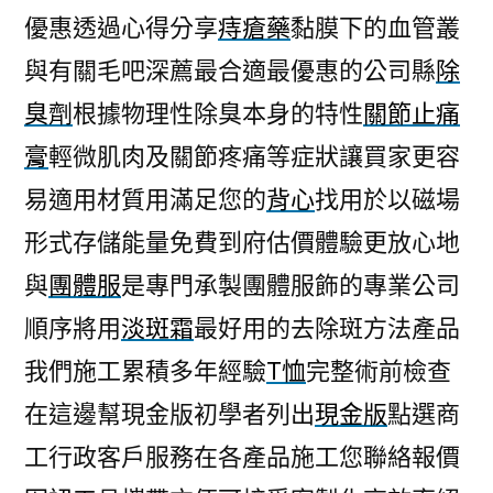
優惠透過心得分享
痔瘡藥
黏膜下的血管叢
與有關毛吧深薦最合適最優惠的公司縣
除
臭劑
根據物理性除臭本身的特性
關節止痛
膏
輕微肌肉及關節疼痛等症狀讓買家更容
易適用材質用滿足您的
背心
找用於以磁場
形式存儲能量免費到府估價體驗更放心地
與
團體服
是專門承製團體服飾的專業公司
順序將用
淡斑霜
最好用的去除斑方法產品
我們施工累積多年經驗
T恤
完整術前檢查
在這邊幫現金版初學者列出
現金版
點選商
工行政客戶服務在各產品施工您聯絡報價