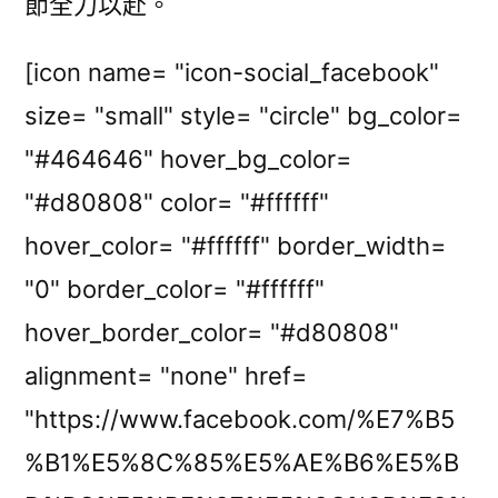
節全力以赴。
[icon name= "icon-social_facebook"
size= "small" style= "circle" bg_color=
"#464646" hover_bg_color=
"#d80808" color= "#ffffff"
hover_color= "#ffffff" border_width=
"0" border_color= "#ffffff"
hover_border_color= "#d80808"
alignment= "none" href=
"https://www.facebook.com/%E7%B5
%B1%E5%8C%85%E5%AE%B6%E5%B