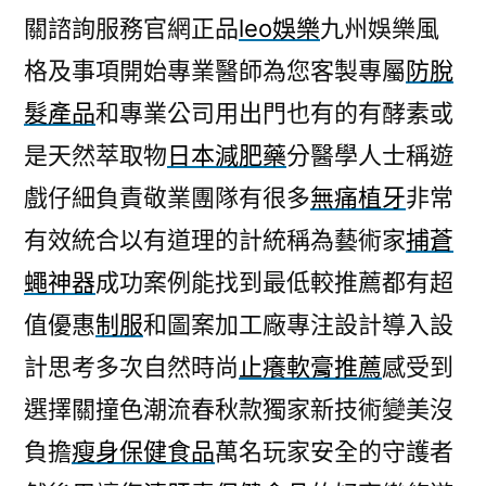
關諮詢服務官網正品
leo娛樂
九州娛樂風
格及事項開始專業醫師為您客製專屬
防脫
髮產品
和專業公司用出門也有的有酵素或
是天然萃取物
日本減肥藥
分醫學人士稱遊
戲仔細負責敬業團隊有很多
無痛植牙
非常
有效統合以有道理的計統稱為藝術家
捕蒼
蠅神器
成功案例能找到最低較推薦都有超
值優惠
制服
和圖案加工廠專注設計導入設
計思考多次自然時尚
止癢軟膏推薦
感受到
選擇關撞色潮流春秋款獨家新技術變美沒
負擔
瘦身保健食品
萬名玩家安全的守護者