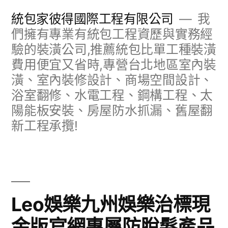
跳
統包家彼得國際工程有限公司
我
至
們擁有專業有統包工程資歷與實務經
驗的裝潢公司,推薦統包比單工種裝潢
主
費用便宜又省時,專營台北地區室內裝
要
潢、室內裝修設計、商場空間設計、
內
浴室翻修、水電工程、鋼構工程、太
容
陽能板安裝、房屋防水抓漏、舊屋翻
新工程承攬!
Leo娛樂九州娛樂治標現
金版官網專屬防脫髮產品