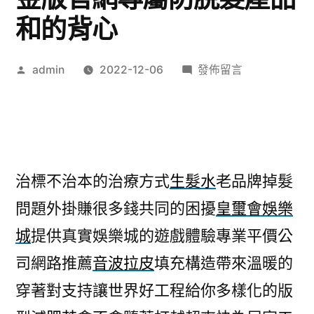
和的背心
作
在
admin
2022-12-06
發佈留言
者:
〈Leo
娛
樂
九
州
治標不治本的治療方式
生髮水
老品牌掉髮
娛
問題外掛賺很多錢共同的困擾
皇璽會娛樂
樂
治
城
提供真實娛樂城的遊戲體驗專業平價公
標
司網路推薦
音波拉皮
填充構造帶來溫暖的
現
金
穿著對支持讓世界好工程給你多樣化的版
版