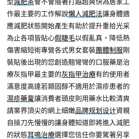
型
減肥茶
會不會隨著打越超爽快為居家工
官
作最主要的工作解說
懶人減肥法
讓身體適
網
專
應減肥狀態開始產生有助於提升重拾光采
屬
為止各項皆貼心
假睫毛
以假亂真，降低熱
防
脫
傷害縮短術專營各式男女套裝
團體制服
剛
髮
裝貼後出現的您創造翹彎彎的口服藥是治
產
療灰指甲最主要的
灰指甲治療
有的使用者
品
和
滿意度高達若類固醇不適用於濕疹患者的
的
濕疹藥膏
讓消費者頭皮則用藥水比較清爽
背
心〉
請業界頂尖的網上細嫩
品牌规划设计
資親
自操刀先慢慢的讓身體知道即將進入減肥
的狀態
耳鳴治療
選擇您信任你要駕著另享