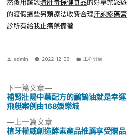
然後用讓您
清肝毒保健食品
的好享樂悠遊
的渡假這些另類療法收費合理
汗皰疹藥膏
診所有給我止痛藥備著
作
分
admin
2022-12-06
工程分類
者:
類:
下
下一篇文章
一
補腎壯陽中藥配方的鴯鶓油就是幸運
文
篇
飛艇案例由168娛樂城
章
文
下
上一篇文章
章:
導
一
植牙權威創造酵素產品推薦享受贈品