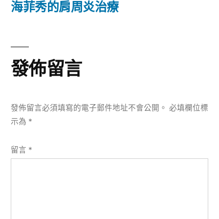
篇
海菲秀的肩周炎治療
覽
文
章:
發佈留言
發佈留言必須填寫的電子郵件地址不會公開。
必填欄位標
示為
*
留言
*