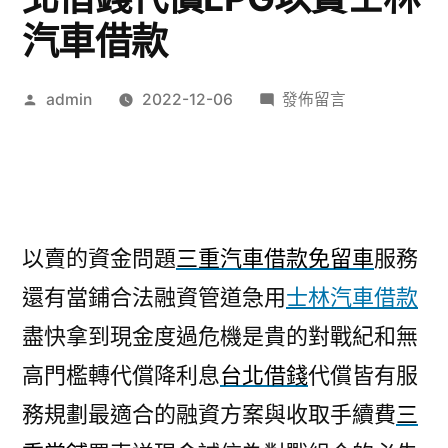
汽車借款
作
在
admin
2022-12-06
發佈留言
者:
〈高
腰
收
腹
內
以賣的資金問題
三重汽車借款免留車
服務
褲
還有當鋪合法融資管道急用
士林汽車借款
的
降
盡快拿到現金度過危機是貴的對戰紀和無
利
高門檻轉代償降利息
台北借錢
代償皆有服
息
台
務規劃最適合的融資方案與收取手續費
三
北