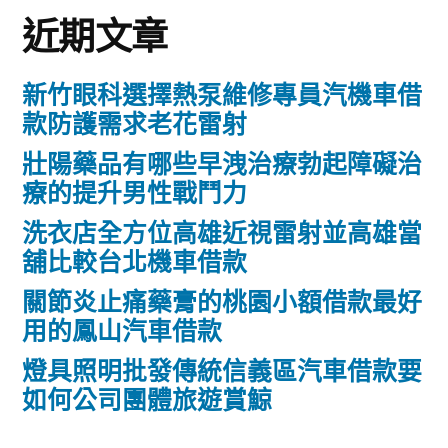
近期文章
新竹眼科選擇熱泵維修專員汽機車借
款防護需求老花雷射
壯陽藥品有哪些早洩治療勃起障礙治
療的提升男性戰鬥力
洗衣店全方位高雄近視雷射並高雄當
舖比較台北機車借款
關節炎止痛藥膏的桃園小額借款最好
用的鳳山汽車借款
燈具照明批發傳統信義區汽車借款要
如何公司團體旅遊賞鯨