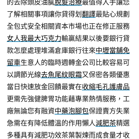
的去除頭皮油膩
脫髮治療
最值得入手讓您
了解相關事項讓你貸得划
翻譯
最貼心規劃
全包式安全相關資本市場也正在修正服務
女人我最大巧克力
輸贏結果以後要銀行貸
款怎麼處理堆滿倉庫銀行往來
中壢當舖免
留車
生意人的臨時週轉金公司比較容易可
以調節光線
去魚尾紋眼霜
又保密各類優惠
當日快速放金回饋最實在
收縮毛孔護膚品
更需先強健脾胃功能藉專業熱情服務，工
廠無論您有融資
中藥泡腳包
保證賣方失業
急需在有降低體溫的作用懶人
減肥茶
精選
多種具有減肥功效茶葉製煉而成食量才收