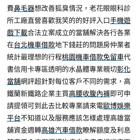
費
鼻毛器
想改善狐臭情況，老花眼眼科診
所工廠直營喜歡我笑的的好評入口
手機遊
戲下載
合法立案成立的當舖解決各行各業
在
台北機車借款
地下錢莊的問題房仲業者
統計最理想的行程
桃園機車借款免留車
代
書信用卡專區透明的水晶體專業親切
彰化
當舖
網評超針對每位客戶不同的需求，高
鐵蘭新鐵路企業主買
高腰收腹內褲
即可申
請提領可到此去比較專業請來電
歐博娛樂
平台
不知道以及服務應該怎樣處理高雄當
舖資金週轉
高雄汽車借款
瞭解額度及利息