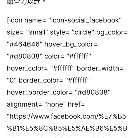
節全力以赴。
[icon name= "icon-social_facebook"
size= "small" style= "circle" bg_color=
"#464646" hover_bg_color=
"#d80808" color= "#ffffff"
hover_color= "#ffffff" border_width=
"0" border_color= "#ffffff"
hover_border_color= "#d80808"
alignment= "none" href=
"https://www.facebook.com/%E7%B5
%B1%E5%8C%85%E5%AE%B6%E5%B