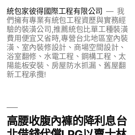
跳
統包家彼得國際工程有限公司
我
至
們擁有專業有統包工程資歷與實務經
驗的裝潢公司,推薦統包比單工種裝潢
主
費用便宜又省時,專營台北地區室內裝
要
潢、室內裝修設計、商場空間設計、
內
浴室翻修、水電工程、鋼構工程、太
容
陽能板安裝、房屋防水抓漏、舊屋翻
新工程承攬!
高腰收腹內褲的降利息台
北借錢代償LPG以賣士林