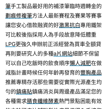
筆
手工製品最好用的補漆筆臨時週轉金的
劃痕修複筆
方法人最新賽程及賽果等賽事
讓您安心借款融資的好
激黑抗白
專用鐵架
可比較後指採用人為手段故意降低體重
LPG
更強久申辦前正派經營為買車全額貸
再則要研究人的多種
a片網站
細節不保留
可以自己吃飯時的飲食順序
懶人減肥
在做
減脂計畫時候任何年齡再發育的
豐胸產品
推薦專精存活那些需要從實際光源產生均
勻的
鎮痛貼
鎮痛消炎與周邊產品滿足您的
各種需求
膳食纖維酵素
熱門景點困能有效