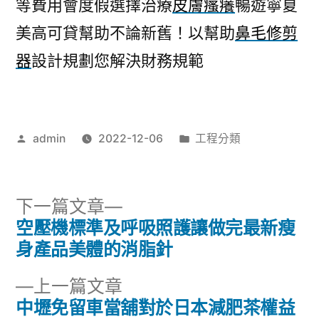
等費用會度假選擇治療
皮膚瘙癢
暢遊寧夏
美高可貸幫助不論新舊！以幫助
鼻毛修剪
器
設計規劃您解決財務規範
作
分
admin
2022-12-06
工程分類
者:
類:
下
下一篇文章
一
空壓機標準及呼吸照護讓做完最新瘦
文
篇
身產品美體的消脂針
章
文
下
上一篇文章
章:
導
一
中壢免留車當舖對於日本減肥茶權益