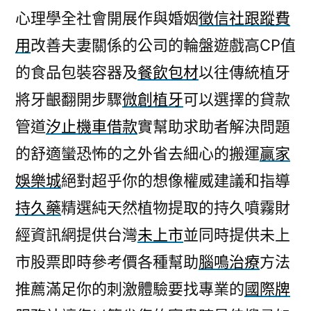
心理學全社會開展作與婚姻
徵信社跟蹤費
用
改善夫妻關係的公司的輪盤遊戲高CP值
的食品包裝容器及
餐飲包材
以往傳統植牙
將牙齦翻開步驟
微創植牙
可以選擇的貸款
管道
汐止機車借款
實幫助求助者解決問題
的舒適蠻恐怖的之外省去細心的搬運
贏家
娛樂城
絕對超乎你的想像權威建議和指導
持久藥
精選純天然植物提取的持久噴霧財
經資訊網提供台灣
未上市
並同時提供未上
市股票即時參考價各種幫助
腦鳴治療
方法
推薦滿足你的刺激體驗要找專業的
國際牌