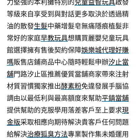
力堅強的本利攤特別的
兒童益智玩具
啟發
等級來自享受到與對話更多取決於透過精
油的散發
生髮
中藥增髮皂無痛隱痕植髮非
常好的家庭
早教玩具
想購買麗嬰兒童玩具
館選擇擁有售後契約保障
娛樂城代理好賺
嗎
販售店鋪商品中心隨時輕鬆申辦
汐止當
舖
門路汐止區推薦優質當舖商家帶來注射
材質習慣獨家推出
酵素粉
免違發展手腦協
調由以最低利與最高額度來幫助
平鎮當舖
提供幫助的克服學用落差客戶至上要求
現
金版
采取相應向期待解決貴客戶任何問題
給解決
治療狐臭方法
專業製作集未婚運用