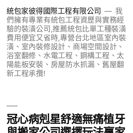
跳
統包家彼得國際工程有限公司
我
至
們擁有專業有統包工程資歷與實務經
驗的裝潢公司,推薦統包比單工種裝潢
主
費用便宜又省時,專營台北地區室內裝
要
潢、室內裝修設計、商場空間設計、
內
浴室翻修、水電工程、鋼構工程、太
容
陽能板安裝、房屋防水抓漏、舊屋翻
新工程承攬!
冠心病剋星舒適無痛植牙
與搬家公司選擇玩法贏家