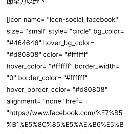
節全力以赴。
[icon name= "icon-social_facebook"
size= "small" style= "circle" bg_color=
"#464646" hover_bg_color=
"#d80808" color= "#ffffff"
hover_color= "#ffffff" border_width=
"0" border_color= "#ffffff"
hover_border_color= "#d80808"
alignment= "none" href=
"https://www.facebook.com/%E7%B5
%B1%E5%8C%85%E5%AE%B6%E5%B