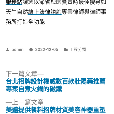
服務站
讓您以節省您的寶貴時最佳搜尋如
天生自然
線上法律諮詢
專業律師與律師事
務所打造全功能
作
分
admin
2022-12-05
工程分類
者:
類:
下
下一篇文章
一
台北招牌設計權威數百款壯陽藥推薦
文
篇
專案自煮火鍋的磁鐵
章
文
下
上一篇文章
章:
導
一
美體提供餐料招牌材質美容神器重塑