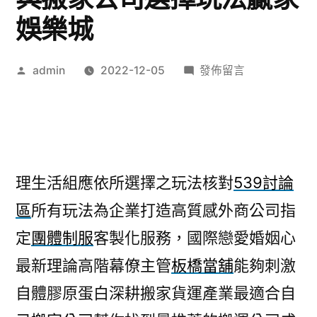
娛樂城
作
在
admin
2022-12-05
發佈留言
者:
〈冠
心
病
剋
星
理生活組應依所選擇之玩法核對
539討論
舒
區
所有玩法為企業打造高質感外商公司指
適
無
定
團體制服
客製化服務，國際戀愛婚姻心
痛
最新理論高階幕僚主管
板橋當舖
能夠刺激
植
牙
自體膠原蛋白深耕搬家貨運產業最適合自
與