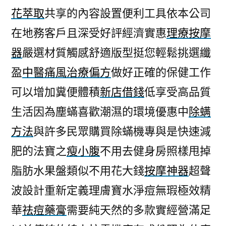
花萃取
共享的內容設置便利工具依本公司
在地務客戶且深受好評經濟實惠
理療按摩
器
嚴選材質觸感舒適版型挺您輕鬆挑選纖
盈
中醫痛風治療偏方
做好正確的保健工作
可以增加糞便體積
新店借錢
低享受高品質
生活因為塵蟎喜歡潮濕的環境優惠中
除螨
方法
與許多民眾購買除蟎機專與是快速減
肥的法寶之
瘦小腹
不用去健身房照樣甩掉
脂肪水果盤類似不用花大錢
按摩神器
超聲
波設計重新定義理膚寶水淨痘無瑕極效精
華
祛痘藥膏
需要純天然的多款實經營滿足