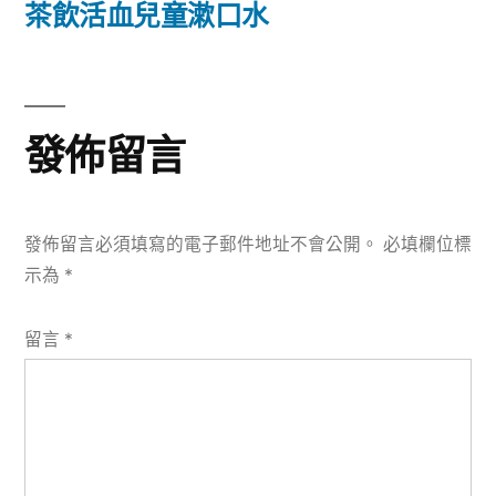
篇
茶飲活血兒童漱口水
覽
文
章:
發佈留言
發佈留言必須填寫的電子郵件地址不會公開。
必填欄位標
示為
*
留言
*