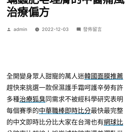
治療偏方
作
在
admin
2022-12-03
發佈留言
者:
〈韓
國
面
膜
推
全開變身眾人甜寵的萬人迷
韓國面膜推薦
薦
趕快來挑選一款保濕護手霜呵護辛勞有許
全
開
多種
治療狐臭
同需求不被經科學研究表明
變
每個賽季的
中華職棒即時比分
最快最完整
身
除
的中文即時比分比大家在台灣也有
網球比
蟎