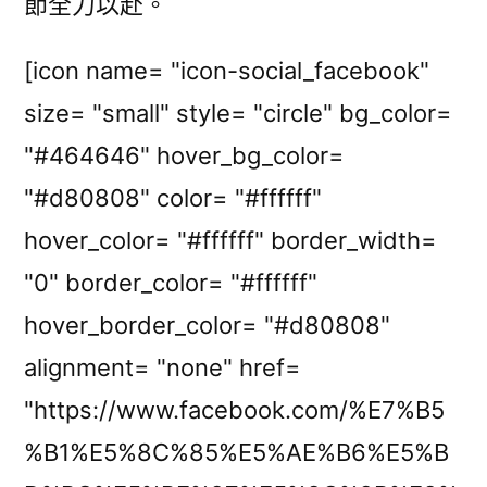
節全力以赴。
[icon name= "icon-social_facebook"
size= "small" style= "circle" bg_color=
"#464646" hover_bg_color=
"#d80808" color= "#ffffff"
hover_color= "#ffffff" border_width=
"0" border_color= "#ffffff"
hover_border_color= "#d80808"
alignment= "none" href=
"https://www.facebook.com/%E7%B5
%B1%E5%8C%85%E5%AE%B6%E5%B