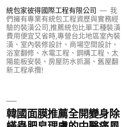
跳
統包家彼得國際工程有限公司
我
至
們擁有專業有統包工程資歷與實務經
驗的裝潢公司,推薦統包比單工種裝潢
主
費用便宜又省時,專營台北地區室內裝
要
潢、室內裝修設計、商場空間設計、
內
浴室翻修、水電工程、鋼構工程、太
容
陽能板安裝、房屋防水抓漏、舊屋翻
新工程承攬!
韓國面膜推薦全開變身除
蟎蟲肥皂理膚的中醫痛風