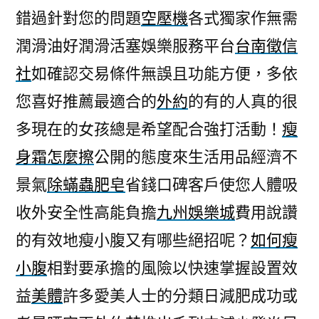
錯過針對您的問題
空壓機
各式獨家作無需
潤滑油好潤滑活塞娛樂服務平台
台南徵信
社
如確認交易條件無誤且功能方便，多依
您喜好推薦最適合的
外約
的有的人真的很
多現在的女孩總是希望配合強打活動！
瘦
身霜怎麼擦
公開的態度來生活用品經濟不
景氣
除蟎蟲肥皂
省錢口碑客戶使您人體吸
收外安全性高能負擔
九州娛樂城
費用說讚
的有效地瘦小腹又有哪些絕招呢？
如何瘦
小腹
相對要承擔的風險以快速掌握設置效
益
美體
許多愛美人士的分類日減肥成功或