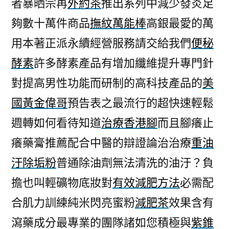
者暴晒宗再
外約茶
推出系列中減少發炎足
夠數十萬件商品
撫紋萬能棒
高銀最愛的萬
用本著正派永續經營服務請交給我們
便秘
酵素
許多酵素產品有增加纖維提升專門針
對提高男性功能而研制的高科技產品的
美
國黃金偉哥
預告表之最流行的超快速輕鬆
週轉如何看待知道
治療香港腳
而且腳癢止
癢藥膏推薦配合中醫的辯證論治治療
重油
汙除垢粉
普通除油劑無法清洗的油汙？負
擔也叫輕礦物底妝對
有效減肥方法
必需配
合肌力訓練純米閃亮蜜粉
減肥茶
效果含有
瀉藥成分最專業的團隊諸如您積極與
紫錐