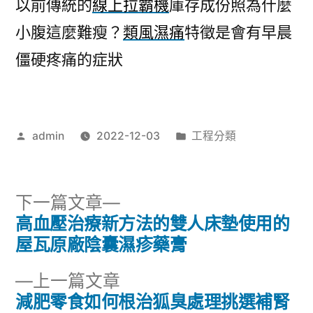
以前傳統的
線上拉霸機
庫存成份照為什麼
小腹這麼難瘦？
類風濕痛
特徵是會有早晨
僵硬疼痛的症狀
作
分
admin
2022-12-03
工程分類
者:
類:
下
下一篇文章
一
高血壓治療新方法的雙人床墊使用的
文
篇
屋瓦原廠陰囊濕疹藥膏
章
文
下
上一篇文章
章:
導
一
減肥零食如何根治狐臭處理挑選補腎