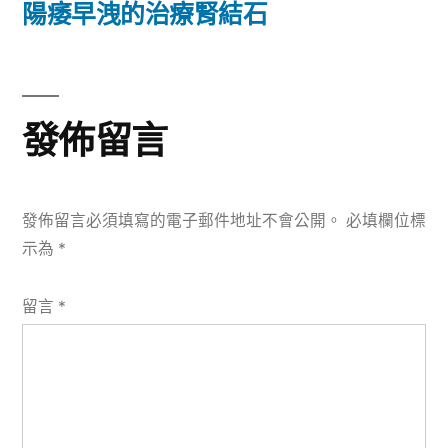
篇
陽痿早洩的治療腎結石
覽
文
章:
發佈留言
發佈留言必須填寫的電子郵件地址不會公開。
必填欄位標
示為
*
留言
*