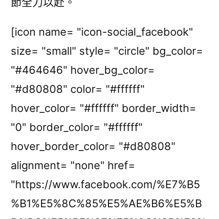
節全力以赴。
[icon name= "icon-social_facebook"
size= "small" style= "circle" bg_color=
"#464646" hover_bg_color=
"#d80808" color= "#ffffff"
hover_color= "#ffffff" border_width=
"0" border_color= "#ffffff"
hover_border_color= "#d80808"
alignment= "none" href=
"https://www.facebook.com/%E7%B5
%B1%E5%8C%85%E5%AE%B6%E5%B