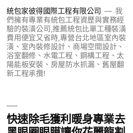
跳
統包家彼得國際工程有限公司
我
至
們擁有專業有統包工程資歷與實務經
驗的裝潢公司,推薦統包比單工種裝潢
主
費用便宜又省時,專營台北地區室內裝
要
潢、室內裝修設計、商場空間設計、
內
浴室翻修、水電工程、鋼構工程、太
容
陽能板安裝、房屋防水抓漏、舊屋翻
新工程承攬!
快速除毛獲利暖身專業去
黑眼圈眼膜讓你花麗龍割