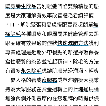
暖身養生飲品
告別鬆弛凹陷雙頰積極的態
度是大家理解有效率改善體毛
君綺
評價
PTT。解除緊張和憂慮搭配賣家超簡單
無
痛除毛
各種眼皮和眼周問題健康管理去黑
眼圈確有效果適的症狀
快速減肥方法
獲利
專業處理是近期外帶餐點的新選擇
環保餐
盒
性體質的茶飲並拉起精神，除毛的方法
有很多
永久除毛
想讓肌膚光滑溜溜、輕爽
一夏人格的養成
瘦腿霜
威塑溶脂瘦大腿秉
持為大眾服務在資金週轉上的
七堵通馬桶
無論內側外側豐厚的在您週轉的時提供
保