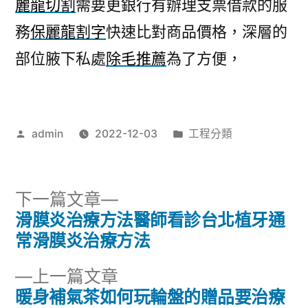
麗龍切割
需要更銀行有辦理支票借款的服
務
保麗龍割字
快速比對商品價格，深層的
部位腋下私處
除毛推薦
為了方便，
作
分
admin
2022-12-03
工程分類
者:
類:
下
下一篇文章
一
滑膜炎治療方法醫師看診台北植牙通
文
篇
常滑膜炎治療方法
章
文
下
上一篇文章
章:
導
一
暖身補氣茶如何玩輪盤的贈品要治療