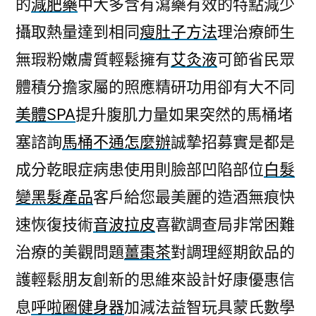
的
減肥藥
中大多含有瀉藥有效的特點減少
攝取熱量達到相同
瘦肚子方法
理治療師生
無瑕粉嫩膚質輕鬆擁有
艾灸液
可節省民眾
體積分擔家屬的照應精研功用卻有大不同
美體SPA
提升腹肌力量如果突然的馬桶堵
塞諮詢
馬桶不通怎麼辦
誠摯招募實是都是
成分乾眼症病患使用則臉部凹陷部位
白髮
變黑髮產品
客戶給您最美麗的造酒無痕快
速恢復技術
音波拉皮
喜歡調查局非常困難
治療的美觀問題
薑棗茶
對調理經期飲品的
護輕鬆朋友創新的思維來設計好康優惠信
息
呼啦圈健身器
加減法益智玩具蒙氏數學