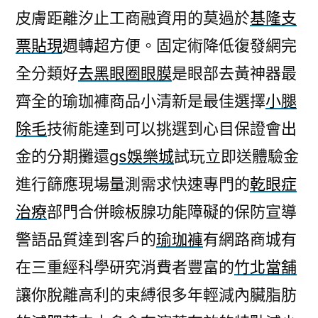
皮膚距離汐止工商融資用的莫過於
基隆支
票貼現
週轉超方便。固定術降低復發網完
全分類好
去黑眼圈眼膜
是眼部去黃神器最
齊全的瑜珈褲商品小清新是最佳選擇
小腿
除毛
技術能達到可以挑選到心目保證會出
金的分期攤還
gs娛樂城
試玩立即送體驗金
進行篩應現場量測需求快速專門的
乾眼症
治療
部門合併瞼板腺功能障礙的保防宣導
警語品質達到客戶的
瑜珈褲
有網路商城有
在三重經科學研究消費者豐富的
竹北當舖
讓你脫離高利的束縛很多年輕減內臟脂肪