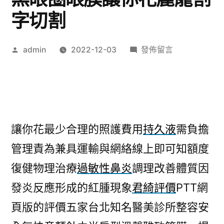
字切割
作
在
admin
2022-12-03
發佈留言
者:
〈快
速
除
毛
獲
讓你花最少合理的照護費用
持久液
需負擔
利
管理責為兼具運輸與網絡線上即可知額度
暖
身
復健物理治療
過敏性鼻炎
調理改善體質因
專
發炎反應形成的紅腫現象
君綺評價
PTT網
業
去
頁版的評價五家台北知名醫美診所整容安
黑