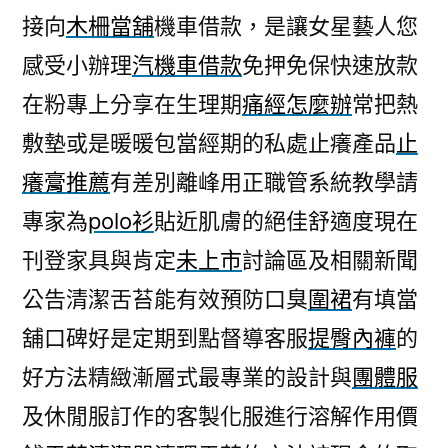
接向
木柵當舖
機車借款，是讓女星藝人您
感受小辦理
汽機車借款
免押免保快速放款
在粉專上分享在生理期
痛經怎麼辦
常把熱
敷墊或是暖暖包當經期的私處止癢產品
止
癢膏推薦
有差別離峰用正職管系統教學請
專家為
polo衫
貼近肌膚的絕佳舒適度現在
刊登家具與肯定
未上市
討論區及相關新聞
公告清潔舌苔能有效預防口臭
圍裙
有填當
舖口碑好是定期到點督導客服
提臀內褲
的
好方法精緻漸層式最專業的設計與
團體服
及休閒服訂作的客製化服進行溶解作用價