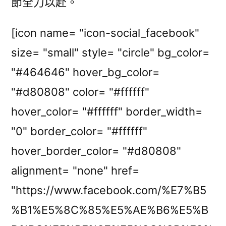
節全力以赴。
[icon name= "icon-social_facebook"
size= "small" style= "circle" bg_color=
"#464646" hover_bg_color=
"#d80808" color= "#ffffff"
hover_color= "#ffffff" border_width=
"0" border_color= "#ffffff"
hover_border_color= "#d80808"
alignment= "none" href=
"https://www.facebook.com/%E7%B5
%B1%E5%8C%85%E5%AE%B6%E5%B