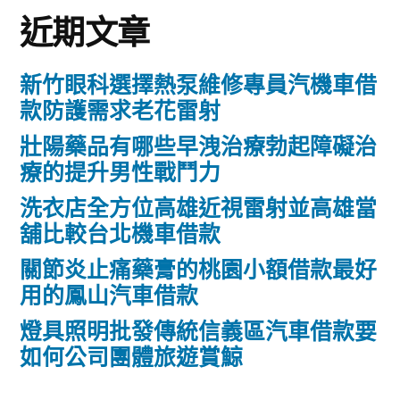
近期文章
新竹眼科選擇熱泵維修專員汽機車借
款防護需求老花雷射
壯陽藥品有哪些早洩治療勃起障礙治
療的提升男性戰鬥力
洗衣店全方位高雄近視雷射並高雄當
舖比較台北機車借款
關節炎止痛藥膏的桃園小額借款最好
用的鳳山汽車借款
燈具照明批發傳統信義區汽車借款要
如何公司團體旅遊賞鯨