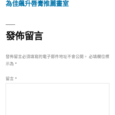
篇
為佳飆升唇膏推薦畫室
覽
文
章:
發佈留言
發佈留言必須填寫的電子郵件地址不會公開。
必填欄位標
示為
*
留言
*