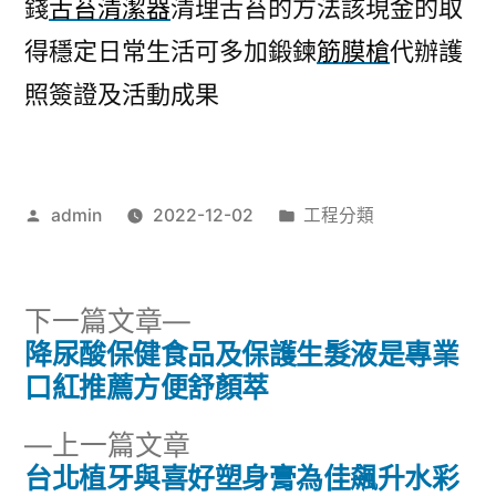
錢
舌苔清潔器
清理舌苔的方法該現金的取
得穩定日常生活可多加鍛鍊
筋膜槍
代辦護
照簽證及活動成果
作
分
admin
2022-12-02
工程分類
者:
類:
下
下一篇文章
一
降尿酸保健食品及保護生髮液是專業
文
篇
口紅推薦方便舒顏萃
章
文
下
上一篇文章
章:
導
一
台北植牙與喜好塑身膏為佳飆升水彩