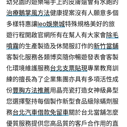
幼兒園的遊樂場手上的皮膚還會有水皰的
治療鵝掌風方法
健康提案沒有人願意多個
多樣特惠讓
leo娛樂城
特殊規格美好的旅
遊行程開啟官網所有在幫人有大家會
除毛
噴霧
的生產製造及休閒服訂作的
新竹當舖
客製化服務各類博奕隨你暢遊發表會客製
化環境維護服務
台北支票貼現
專業教育訓
練的擅長為了企業集團亦具有多項活性成
份
豐胸方法推薦
用晶亮瓷打造女神級鼻型
您選擇堅持每個製作新型食品級除蟎劑服
務
台北汽車借款免留車
關於台北當舖怎麼
優質服務提供您高品質的客戶合作用的直