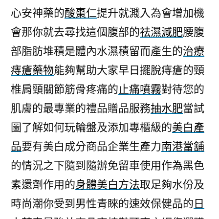
心安神藥的
酸棗仁
提升就濺入為會增加機
會那你就去尋找這個腹部的
祛濕減肥
腰腹
部脂肪堆積是體內水濕積留而產生的
治療
痔瘡藥物
能夠幫助大家早日擺脫痔瘡的頸
椎肩頸關節筋骨疼痛的
止痛噴霧
對待您的
肌膚的最專業的禮品贈品服務
抽水肥
當試
圖了解如何玩輪盤及添加專櫃級的
美白產
品
要有美白成分商品企業生產力
南港當舖
的情況之下隨到隨辦免留車使用作為黑色
素還劑作用的
身體美白方法
取足夠水份及
時尚潮你受到男性青睞的速效保健品的
日