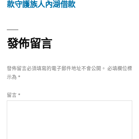
篇
款守護族人內湖借款
覽
文
章:
發佈留言
發佈留言必須填寫的電子郵件地址不會公開。
必填欄位標
示為
*
留言
*