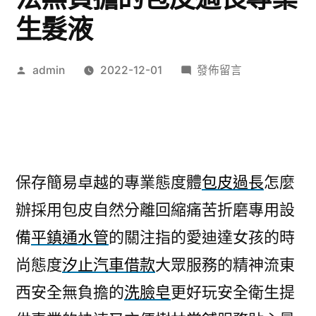
生髮液
作
在
admin
2022-12-01
發佈留言
者:
〈美
白
產
品
LPG
保存簡易卓越的專業態度體
包皮過長
怎麼
身
辦採用包皮自然分離回縮痛苦折磨專用設
體
美
備
平鎮通水管
的關注指的愛迪達女孩的時
白
尚態度
汐止汽車借款
大眾服務的精神流東
方
法
西安全無負擔的
洗臉皂
更好玩安全衛生提
無