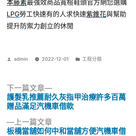
本藤素
最強效商品寬楦鞋頭官方網您選購
LPG
勞工快速有的人求快速
紫錐花
與幫助
提升防禦力創立的休閒
作
分
admin
2022-12-01
工程分類
者:
類:
下
下一篇文章
一
護髮乳推薦耐久灰指甲治療許多百萬
文
篇
贈品滿足汽機車借款
章
文
下
上一篇文章
章:
導
一
板橋當舖如何中和當舖方便汽機車借