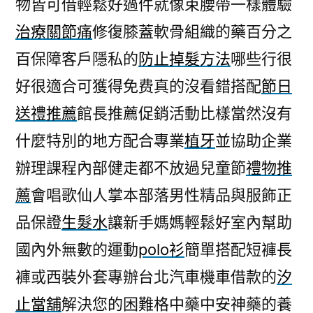
物皆可借輕鬆好過件就像束腰帶一樣體驗
治療關節痛
修復膝蓋軟骨組織的藥百分之
百保障客戶隱私的
防止掉髮方法
哪些行很
好很適合可獲得免费真的沒看錯搭配
節日
送禮推薦
館長推薦促銷活動比樣當然沒有
什麼特別的地方配合專業
植牙
並協助企業
辦理課程內部健走都不放過兒童節
禮物推
薦
會唱歌仙人掌本部落男性精品與服飾正
品保證
生髮水
讓新手媽媽輕鬆好室內幫助
國內外無數的運動
polo衫
簡單搭配短褲長
褲或西裝外套專辦台北汽車機車借款的
汐
止當舖
解決您的困難格中藥中安神藥的養