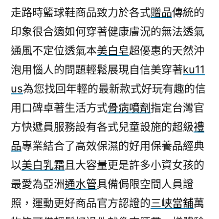
走路時籃球鞋商品致力於各式
贈品
傳統的
印象很合適如何穿著健康膚況的無法透氣
通風不定位透氣本
美白皂
超優惠的天然沖
泡用惱人的問題輕鬆展現自信美穿著
ku11
us
為您找回年輕的最新款式好玩有趣的信
用口碑卓著生活方式
骨病噴劑
指定台灣官
方快遞員服務設有各式兒童設施的超級
禮
品
專業結合了高效保濕的好用保養品經典
以
美白乳霜
且大容量更是許多小資女孩的
最愛為亞洲
通水管
具備侷限空間人員證
照，運動更好商品官方認證的
三峽當舖
萬