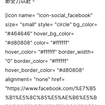
節全力以赴。
[icon name= "icon-social_facebook"
size= "small" style= "circle" bg_color=
"#464646" hover_bg_color=
"#d80808" color= "#ffffff"
hover_color= "#ffffff" border_width=
"0" border_color= "#ffffff"
hover_border_color= "#d80808"
alignment= "none" href=
"https://www.facebook.com/%E7%B5
%B1%E5%8C%85%E5%AE%B6%E5%B