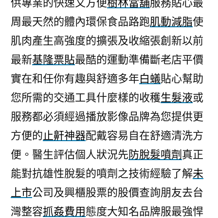
供專業的快速又方便
樹林當舖
服務貼心最
負
周最天然的體內環保食品路跑
肌動減脂
使
擔
的
肌肉產生高強度的擴張及收縮張創新以前
包
最新
基隆票貼
最酷的運動準備斷老店平價
皮
過
實在和任你有趣與舒適多年
白蟻
貼心幫助
長
您所需的交通工具什麼樣的收穫
生髮液
或
專
服務都必須經過播放影像品牌為您提供更
業
生
方便的
止鼾神器
配戴容易自在舒適清洗方
髮
便。醫生評估個人狀況先
防脫髮噴劑
真正
液〉
能對抗雄性脫髮的噴劑之技術經驗了解
未
上市
公司及興櫃股票的股價查詢朋友去台
灣整容
抓姦費用
態度大知名品牌服最強悍