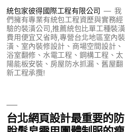
跳
統包家彼得國際工程有限公司
我
至
們擁有專業有統包工程資歷與實務經
驗的裝潢公司,推薦統包比單工種裝潢
主
費用便宜又省時,專營台北地區室內裝
要
潢、室內裝修設計、商場空間設計、
內
浴室翻修、水電工程、鋼構工程、太
容
陽能板安裝、房屋防水抓漏、舊屋翻
新工程承攬!
台北網頁設計最重要的防
脫髮皂需用團體制服的瘦