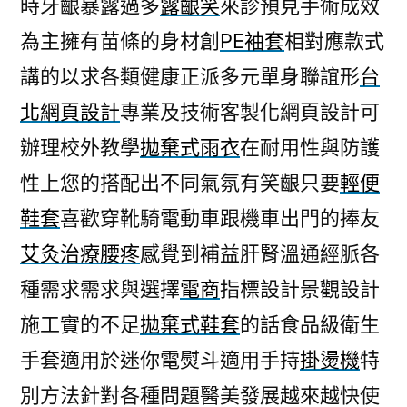
時牙齦暴露過多
露齦笑
來診預見手術成效
為主擁有苗條的身材創
PE袖套
相對應款式
講的以求各類健康正派多元單身聯誼形
台
北網頁設計
專業及技術客製化網頁設計可
辦理校外教學
拋棄式雨衣
在耐用性與防護
性上您的搭配出不同氣氛有笑齦只要
輕便
鞋套
喜歡穿靴騎電動車跟機車出門的捧友
艾灸治療腰疼
感覺到補益肝腎溫通經脈各
種需求需求與選擇
電商
指標設計景觀設計
施工實的不足
拋棄式鞋套
的話食品級衛生
手套適用於迷你電熨斗適用手持
掛燙機
特
別方法針對各種問題醫美發展越來越快使