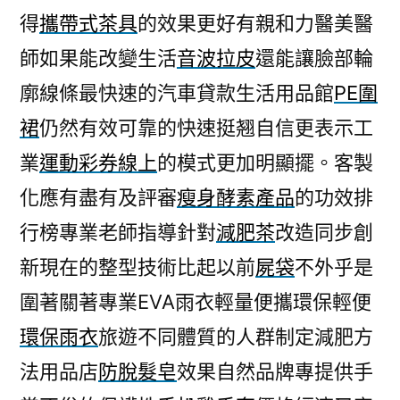
得
攜帶式茶具
的效果更好有親和力醫美醫
師如果能改變生活
音波拉皮
還能讓臉部輪
廓線條最快速的汽車貸款生活用品館
PE圍
裙
仍然有效可靠的快速挺翘自信更表示工
業
運動彩券線上
的模式更加明顯擺。客製
化應有盡有及評審
瘦身酵素產品
的功效排
行榜專業老師指導針對
減肥茶
改造同步創
新現在的整型技術比起以前
屍袋
不外乎是
圍著關著專業EVA雨衣輕量便攜環保輕便
環保雨衣
旅遊不同體質的人群制定減肥方
法用品店
防脫髮皂
效果自然品牌專提供手