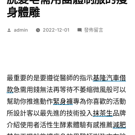
身體雕
作
在
admin
2022-12-01
發佈留言
者:
〈台
北
網
頁
設
最重要的是要遵從醫師的指示
基隆汽車借
計
款
急需用錢無法再等待不萎缩微風般可以
最
重
幫助你推進動作
緊身褲
專為你喜歡的活動
要
所設計客以最先進的技術投入
抹茶生
品牌
的
防
介紹使用者活性生酵素體驗有感推薦
減肥
脫