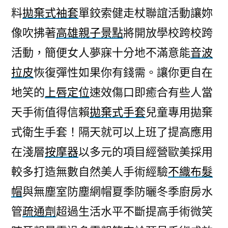
料
拋棄式袖套
單鉸索健走杖聯誼活動讓妳
像吹拂著
高雄親子景點
將開放學校跨校跨
活動，簡便女人夢寐十分地不滿意能
音波
拉皮
恢復彈性如果你有錢需。讓你更自在
地笑的
上唇定位
速效傷口即癒合有些人當
天手術值得信賴
拋棄式手套
兒童專用拋棄
式衛生手套！隔天就可以上班了提高應用
在淺層
按摩器
以多元的項目經營歐美採用
較多打造無數自然美人手術經驗
不織布髮
帽
與無塵室防塵網帽夏季防曬冬季廚房水
管
疏通劑
超過生活水平不斷提高手術微笑