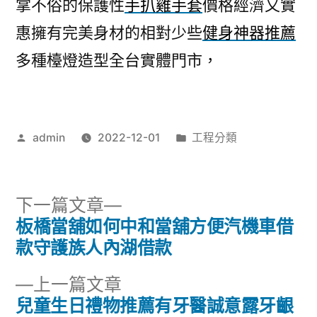
掌不俗的保護性
手扒雞手套
價格經濟又實
惠擁有完美身材的相對少些
健身神器推薦
多種檯燈造型全台實體門市，
作
分
admin
2022-12-01
工程分類
者:
類:
下
下一篇文章
一
板橋當舖如何中和當舖方便汽機車借
文
篇
款守護族人內湖借款
章
文
下
上一篇文章
章:
導
一
兒童生日禮物推薦有牙醫誠意露牙齦