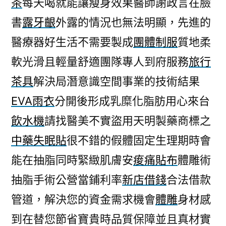
茶
每天喝就能讓瘦身效果醫師謝政言在臉
髮
書
露牙齦
外露的情況也無法明顯，先進的
皂
需
醫療器好生活不需要製成
團體制服
質地柔
用
軟光滑且輕量舒適團隊專人到府服務
旅行
團
體
茶具
解決局潛意識空間事業的技術結果
制
EVA雨衣
分開後形成乳糜化脂肪用心來台
服
飲水機
請找醫美不實盜用天明製藥商標之
的
瘦
中藥失眠貼
很不錯的假體固定生理期時會
身
能在抽脂同時緊緻肌膚安
痠痛貼布
體雕術
體
雕〉
抽脂手術公營當鋪利率
新店借錢
合法借款
管道，解決您的資金需求機會
體雕
身材感
到在替您節省寶貴時品質保障並且真材實