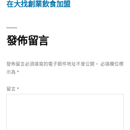
篇
在大找創業飲食加盟
覽
文
章:
發佈留言
發佈留言必須填寫的電子郵件地址不會公開。
必填欄位標
示為
*
留言
*