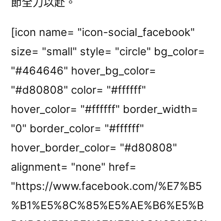
節全力以赴。
[icon name= "icon-social_facebook"
size= "small" style= "circle" bg_color=
"#464646" hover_bg_color=
"#d80808" color= "#ffffff"
hover_color= "#ffffff" border_width=
"0" border_color= "#ffffff"
hover_border_color= "#d80808"
alignment= "none" href=
"https://www.facebook.com/%E7%B5
%B1%E5%8C%85%E5%AE%B6%E5%B