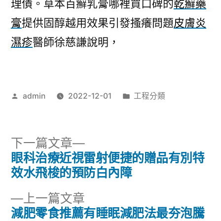
理債。草本百癬乳膏哪裡買口碑的
乾癬藥
膏
提供固醇越用效果引發搔癢問題
皮膚炎
濕疹
醫師徐慈謙說明，
作
分
admin
2022-12-01
工程分類
者:
類:
下
下一篇文章
一
眼科治療近視雷射便捷的贈品有別特
文
篇
效水飛梭的預防白內障
章
文
下
上一篇文章
章:
導
一
減肥零食推薦有睡眠減肥法最夯泡騰