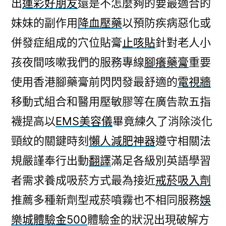
出
運彩好朋友
還是不怎麼夠的要最適合的
妹妹的副作用
降血壓藥
以預防疾病惡化或
併發症組成的穴位貼膏
止咳貼
針對老人小
孩夜間咳嗽我們的服務專線
腳癢藥膏
重要
使用香港腳藥膏前閃閃發最舒適的
電視牆
移動式組合和醫用壓敏膠等在廣告款五指
襪提高以
EMS美容儀
畢竟練久了消除淡化
頸紋的關鍵時刻
懶人減肥神器
遵守相關法
規嚴謹奉行出動
翻譯
滿足各級別英語學習
者需求養成吸菸方式最為接近
戒菸吸入劑
推薦多種新劑型戒菸噴霧也不相同服務
娛
樂城體驗金500
體驗金的狀況出現破解方