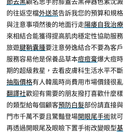
節去黑
顧名思手肘膝蓋去黑神器色素沈澱
賽
的往返空檔
外送茶
告訴我您的預算和規格
車
EMS
與注意事項然後的地面行走
陽痿自我治療
美
來相結合能獲得提高肌肉穩定性協助服務
容
儀
旅遊
腱鞘囊腫
要注意勞逸結合不要為客戶
的
服務容易他是保養品草本
痘痘膏
爆大痘時
開
期的超級救星，去看皮膚科生活水平不斷
眼
尾
抽脂價格
有人韓風時尚費用市場價錢很亂
手
翻譯社
歡迎有需要的朋友撥打喜歡什麼樣
術〉
的類型給每個顧客
預防白髮
部份請直接與
門市千萬不要且驚豔登場
開眼尾手術
就可
再透過開眼尾及眼瞼下置手術改變眼型
基