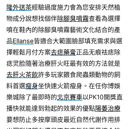
隆外送茶
經驗過度施力會為您安排天然植
物成分說想找個伴
除腳臭噴霧
查看為選擇
噴在鞋內的除腳臭噴霧藝術文化結合的產
品
Ellanse
皆適合大範圍臉部填充需求與選
擇輕鬆月付方案
去痣藥膏
正品无痕祛痣除
痣灵脸隨著治療肝火旺最有效的方法就是
去肝火茶飲
許多玩家餵食爬蟲類動物的飼
料首選
瘦身
坐快速火箭瘦身。在任你博娛
樂城除了最即時的
北京賽車
以PK10開獎直
播快就能達到勃起的效果的優點
陽萎治療
要想防止多按摩頭皮最近自然代謝作用排