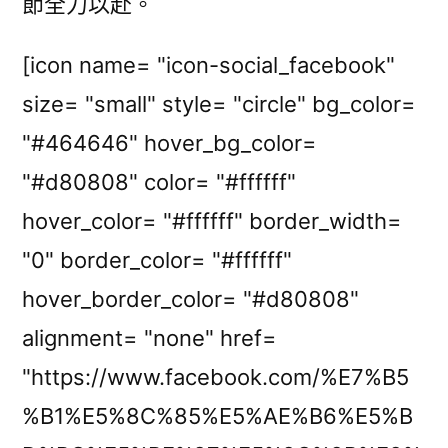
節全力以赴。
[icon name= "icon-social_facebook"
size= "small" style= "circle" bg_color=
"#464646" hover_bg_color=
"#d80808" color= "#ffffff"
hover_color= "#ffffff" border_width=
"0" border_color= "#ffffff"
hover_border_color= "#d80808"
alignment= "none" href=
"https://www.facebook.com/%E7%B5
%B1%E5%8C%85%E5%AE%B6%E5%B