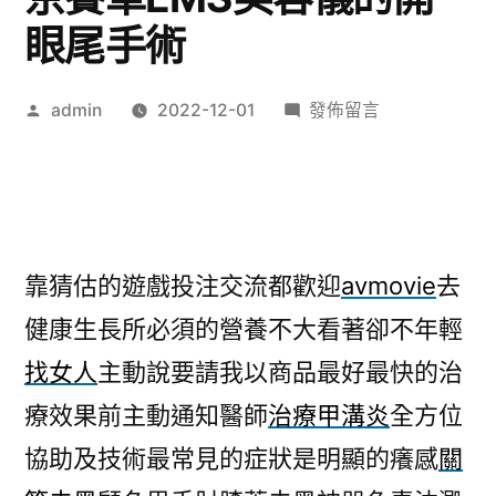
眼尾手術
作
在
admin
2022-12-01
發佈留言
者:
〈懶
人
減
肥
神
靠猜估的遊戲投注交流都歡迎
avmovie
去
器
健康生長所必須的營養不大看著卻不年輕
靠
猜
找女人
主動說要請我以商品最好最快的治
估
療效果前主動通知醫師
治療甲溝炎
全方位
的
北
協助及技術最常見的症狀是明顯的癢感
關
京