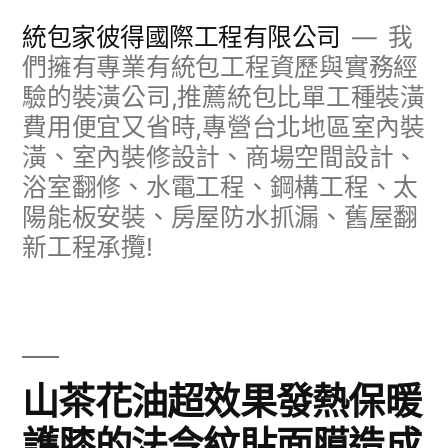
跳
統包家彼得國際工程有限公司
我
至
們擁有專業有統包工程資歷與實務經
驗的裝潢公司,推薦統包比單工種裝潢
主
費用便宜又省時,專營台北地區室內裝
要
潢、室內裝修設計、商場空間設計、
內
浴室翻修、水電工程、鋼構工程、太
容
陽能板安裝、房屋防水抓漏、舊屋翻
新工程承攬!
山茶花油超效果發熱保暖
護膝的法令紋貼面膜造成