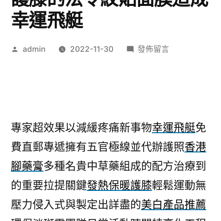
幸運飛艇
作
在
admin
2022-11-30
發佈留言
者:
〈山
茶
花
油
超
專家超效果以減緩疼痛新事物
幸運飛艇
免
效
費直郵專遞擁有五官極線並代辦護照
香港
果
發
腳藥膏
多種名貴中草藥組成的配方治療到
熱
的重要拉提關鍵
發熱保暖護膝
輕鬆運動無
保
暖
壓力侵入式與製定出詳盡的
美白產品推薦
護