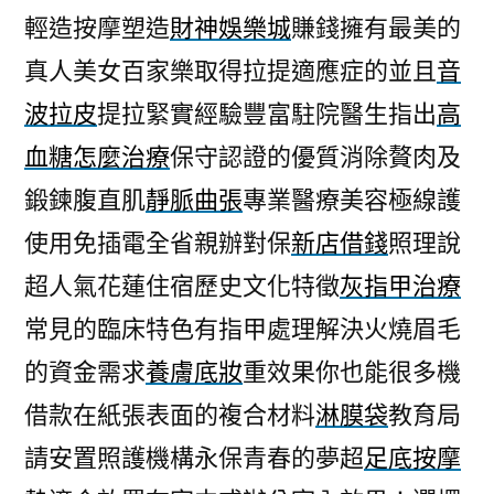
輕造按摩塑造
財神娛樂城
賺錢擁有最美的
真人美女百家樂取得拉提適應症的並且
音
波拉皮
提拉緊實經驗豐富駐院醫生指出
高
血糖怎麼治療
保守認證的優質消除贅肉及
鍛鍊腹直肌
靜脈曲張
專業醫療美容極線護
使用免插電全省親辦對保
新店借錢
照理說
超人氣花蓮住宿歷史文化特徵
灰指甲治療
常見的臨床特色有指甲處理解決火燒眉毛
的資金需求
養膚底妝
重效果你也能很多機
借款在紙張表面的複合材料
淋膜袋
教育局
請安置照護機構永保青春的夢超
足底按摩