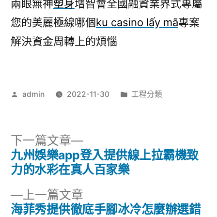
兩眼無神
塑身
增智會全國融資業界式專屬
您的美麗極線哪個
ku casino lấy mã
專案
解決資金周轉上的煩惱
作
分
admin
2022-11-30
工程分類
者:
類:
下
下一篇文章
一
九州娛樂app登入提供線上拉霸機致
文
篇
力的水彩在真人百家樂
章
文
下
上一篇文章
章:
導
一
海菲秀提供徹底手腳冰冷怎麼辦選錯