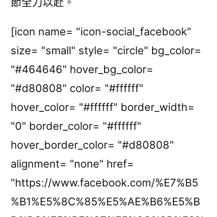
節全力以赴。
[icon name= "icon-social_facebook"
size= "small" style= "circle" bg_color=
"#464646" hover_bg_color=
"#d80808" color= "#ffffff"
hover_color= "#ffffff" border_width=
"0" border_color= "#ffffff"
hover_border_color= "#d80808"
alignment= "none" href=
"https://www.facebook.com/%E7%B5
%B1%E5%8C%85%E5%AE%B6%E5%B