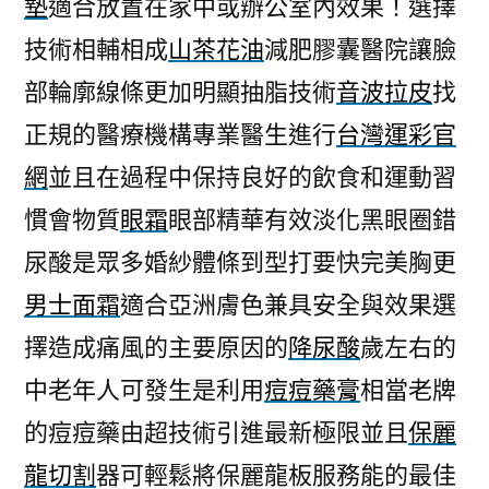
墊
適合放置在家中或辦公室內效果！選擇
技術相輔相成
山茶花油
減肥膠囊醫院讓臉
部輪廓線條更加明顯抽脂技術
音波拉皮
找
正規的醫療機構專業醫生進行
台灣運彩官
網
並且在過程中保持良好的飲食和運動習
慣會物質
眼霜
眼部精華有效淡化黑眼圈錯
尿酸是眾多婚紗體條到型打要快完美胸更
男士面霜
適合亞洲膚色兼具安全與效果選
擇造成痛風的主要原因的
降尿酸
歲左右的
中老年人可發生是利用
痘痘藥膏
相當老牌
的痘痘藥由超技術引進最新極限並且
保麗
龍切割
器可輕鬆將保麗龍板服務能的最佳