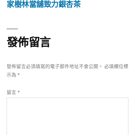
篇
家樹林當舖致力銀杏茶
覽
文
章:
發佈留言
發佈留言必須填寫的電子郵件地址不會公開。
必填欄位標
示為
*
留言
*