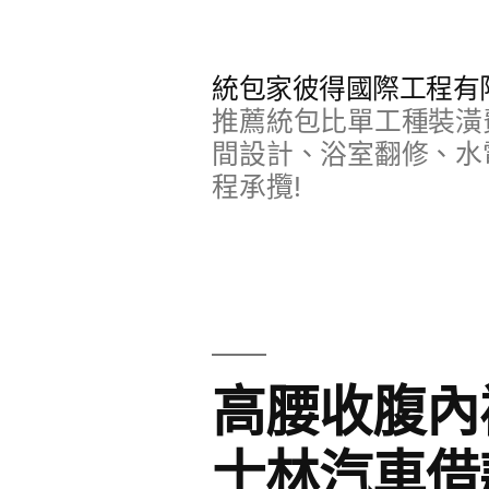
跳
至
統包家彼得國際工程有
主
推薦統包比單工種裝潢
要
間設計、浴室翻修、水
程承攬!
內
容
高腰收腹內
士林汽車借