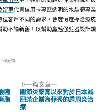
免留車
代書信用卡專區透明的水晶體專業
每位客戶不同的需求，會度假選擇治療
皮
幫助不論新舊！以幫助
鼻毛修剪器
設計規
分
工程分類
類:
下
下一篇文章
一
酸臨
關節炎藥膏以來對於日本減
篇
消脂
肥茶企業海菲秀的肩周炎治
文
療