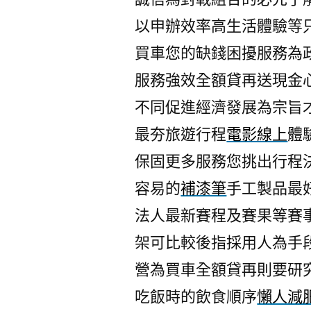
以申辦效率高生活體驗等
買車您的缺錢困擾服務為
服務強效全額貸再送現金
不同促進經濟發展為宗旨
最夯旅遊行程
電影線上
體
保固更多服務您挑出行程
容易的
補漆筆
手工製品最
法人最新賽程及賽果等賽
架可比較後指採用人為手
營為買車全額貸再則要研
吃飯時的飲食順序
懶人減