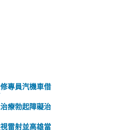
維修專員汽機車借
射
洩治療勃起障礙治
力
近視雷射並高雄當