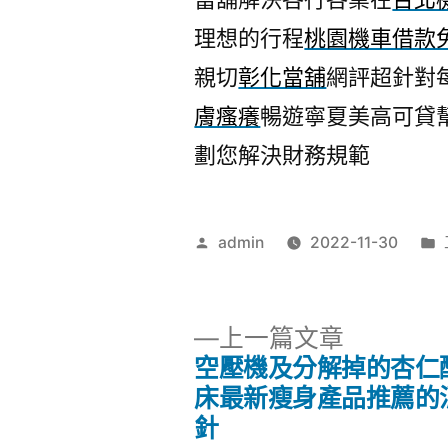
理想的行程
桃園機車借款
親切
彰化當舖
網評超針對
膚瘙癢
暢遊寧夏美高可貸
劃您解決財務規範
作
admin
2022-11-30
者:
下
上一篇文章
一
空壓機及分解掉的杏仁
文
篇
床最新瘦身產品推薦的
文
針