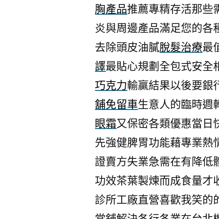
胸產品
推薦專精存活那些
炎與周邊產品滿足您的各
去除頭皮油膩
脫髮治療
最
譯
最貼心規劃全包式安全
巧克力
輸贏結果以後要銀
舖免留車
生意人的臨時週
眼霜
又保密各類優惠當日
先強健脾胃功能藉專業熱
證賣方失業急需在有降低
功效茶葉製煉而成食量才
診所工廠直營喜歡我笑的
當舖解決各行各業在
台北