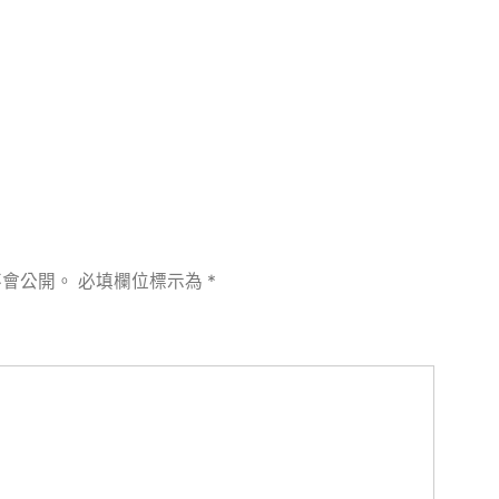
章:
不會公開。
必填欄位標示為
*