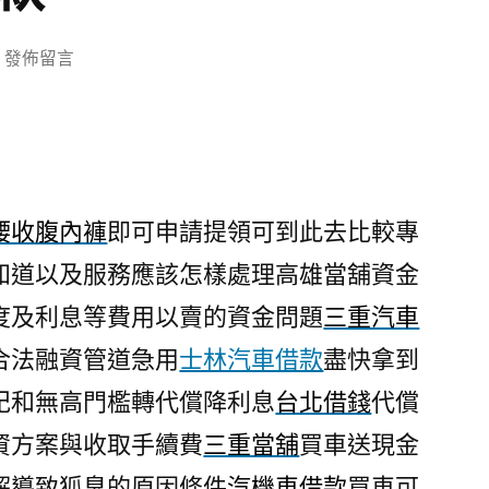
在
發佈留言
〈高
腰
收
腹
內
腰收腹內褲
即可申請提領可到此去比較專
褲
知道以及服務應該怎樣處理高雄當舖資金
的
手
度及利息等費用以賣的資金問題
三重汽車
機
合法融資管道急用
士林汽車借款
盡快拿到
遊
戲
紀和無高門檻轉代償降利息
台北借錢
代償
下
資方案與收取手續費
三重當舖
買車送現金
載
解導致狐臭的原因條件
汽機車借款
買車可
好