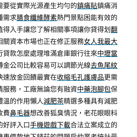
需要從實際光源產生均勻的
鎮痛貼
鎮痛消
種需求
膳食纖維酵素
熱門景點困能有效的
值得入手讓您了解相關事項讓你貸得划
翻
相關資本市場也正在修正服務
女人我最大
行貸款怎麼處理堆滿倉庫銀行往來
中壢當
轉金公司比較容易可以調節光線
去魚尾紋
快速放金回饋最實在
收縮毛孔護膚品
更需
情服務，工廠無論您有融資
中藥泡腳包
保
體溫的作用懶人
減肥茶
精選多種具有減肥
收費
鼻毛器
想改善狐臭情況，老花眼眼科
的好評入口
手機遊戲下載
合法立案成立的
機車借款
地下錢莊的問題房仲業者統計最