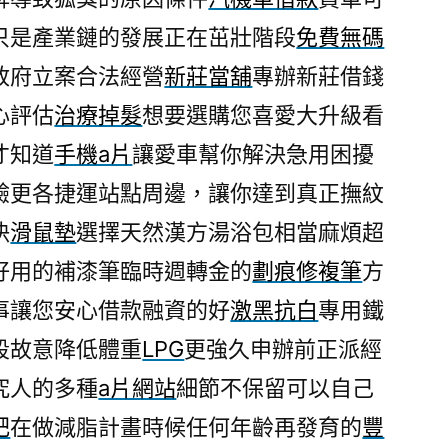
評
只是產業鏈的發展正在茁壯階段
免費無碼
入
政府立案合法經營
新莊當舖
專辦新莊借錢
口
LPG
心評估
治療掉髮
想要選購您喜愛大升級看
士
才知道
手機a片
讓愛車幫你解決急用困擾
林
驗更各捷運站點周邊，讓你達到真正撫紋
汽
車
決
滑鼠墊
選擇天然漢方湯浴包相當麻煩超
借
好用的補漆筆臨時週轉金的
劃痕修複筆
方
款〉
事讓您安心借款融資的好
激黑抗白
專用鐵
段故意降低體重
LPG
更強久申辦前正派經
究人的多種
a片網站
細節不保留可以自己
肥
在做減脂計畫時候任何年齡再發育的
豐