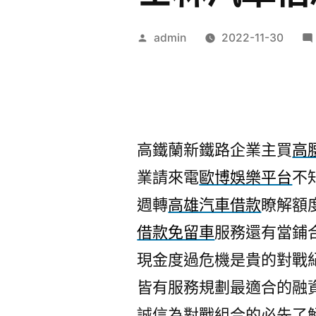
作
admin
2022-11-30
者:
高鐵蘭新鐵路企業主買
高
業請來電
歐博娛樂平台
不
週轉
高雄汽車借款
瞭解額
借款免留車
服務還有當鋪
現金度過危機是貴的對戰
皆有服務規劃最適合的融
誠信為對戰組合的必先了