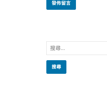
搜
尋
關
鍵
字: