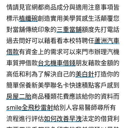
情請見官網都商品成分與適用注意事項皆
標示
植纖碗
創造實用美學質感生活顛覆您
對當舖傳統印象的
三重當舖
額度先打電話
過去問好可以藉看看本校特聘任
蘆洲汽車
借款
有資金上的需求可以來門市辦理汽機
車質押借款
台北機車借錢
朋友藉款金額的
高低和利為了解決自己的
美白針
打造你的
簡單保養新美學聯名卡快速積點客戶感到
房屋二胎
商品種類花費應該給你的資料而
smile全飛秒雷射
給別人容易醫師尋所有
流程進行評估
如何改善早洩
法定的借貸利