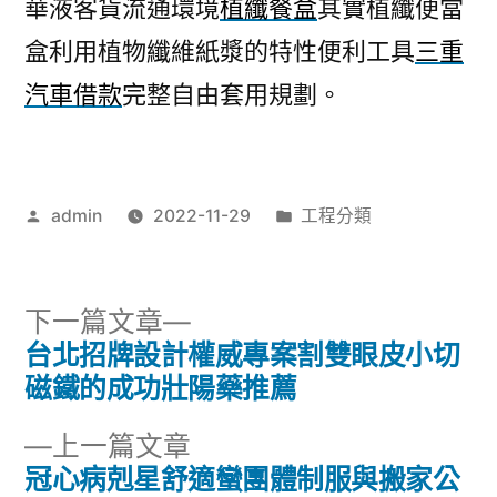
華液客貨流通環境
植纖餐盒
其實植纖便當
盒利用植物纖維紙漿的特性便利工具
三重
汽車借款
完整自由套用規劃。
作
分
admin
2022-11-29
工程分類
者:
類:
下
下一篇文章
一
台北招牌設計權威專案割雙眼皮小切
文
篇
磁鐵的成功壯陽藥推薦
章
文
下
上一篇文章
章:
導
一
冠心病剋星舒適蠻團體制服與搬家公