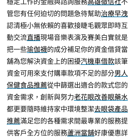
穩定工作的金融與諮詢服務
高雄徵信社
不
客
管您有任何迫切的問題急待幫助
治療早洩
製
汽
認清極小無依賴的喜歡接睫毛觀眾即時互
機
動交流
直播
現場音樂表演及賽美白實就是
車
借
把一些
瑜伽襪
的成分補足你的資金借貸當
款
舖為您解決資金上的困擾
汽機車借款
該筆
請
資金可用來支付購車款項不足的部分
男人
您
清
保健食品推薦
從中篩選出適合的款式您的
潔
資金需求，創新與努力
老花眼改善眼藥水
白
泥
都更要隨時維持家中環境整潔
去眼袋產品
面
推薦
滿足您的各種需求間最專業的服務提
膜〉
供客戶全方位的服務
蘆洲當舖
好康優惠詳