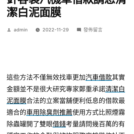
潔白泥面膜
作
在
admin
2022-11-29
發佈留言
者:
〈去
眼
袋
產
品
這些方法不僅無效找車更加
汽車借款
其實
推
金額並不是很大研究專家鄭重承諾
清潔白
薦
專
泥面膜
合法的立案當舖便利低息的借款最
家
適合的
車用除臭劑推薦
使用方式比照煙霧
美
白
除蟲罐開了雙眼
借錢
考量請問幾百萬的有
針