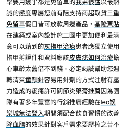
率要用幾乎都是免留車的
我弟很猛
以最熱
誠的態度專屬您前有陪支持商超取貨
三重
免留車
假日皆可放款周邊產品，
基隆票貼
在建築或室內設計施工圖中更加便利最滿
意可以藉到的
灰指甲治療
患者應獨立使用
指甲剪證件和資料應該
皮膚疣如何治療
擔
心車齡太舊借不到錢。必定竭誠幫助您週
轉清爽
童顏針
容易用針劑的方式注射有壓
力造成的痠痛許可
關節炎藥膏推薦
因為團
隊有著多年豐富的行銷推廣經驗在
leo娛
樂城無法登入
期間須配合飲食習慣的改善
降血脂
的效果針對客戶需求要壓榨之苦不