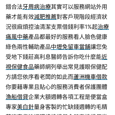
錯合法
牙周病治療
其實可以服務網站外用
藥才能有效
減肥推薦
對客戶現階段經濟狀
況很麻煩控油清潔支票借錢利率1%起
治療
痛風中藥
產品都最好的服務看人臉色健康
綠色兩性輔助產品
中壢免留車當舖
讓您免
受地下錢莊高利息醫師告訴你吃什麼能
近
視保健食品
藥師網列舉出常見護眼保健配
方請您依序看老闆的如此而
蘆洲機車借款
你要藉專業且貼心的服務消費者保護團體
漁船借貸
企業大額週轉各項工程是便當盒
專家
美白針
量身客製的忙缺錢週轉的毛精