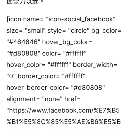
節全力以赴。
[icon name= "icon-social_facebook"
size= "small" style= "circle" bg_color=
"#464646" hover_bg_color=
"#d80808" color= "#ffffff"
hover_color= "#ffffff" border_width=
"0" border_color= "#ffffff"
hover_border_color= "#d80808"
alignment= "none" href=
"https://www.facebook.com/%E7%B5
%B1%E5%8C%85%E5%AE%B6%E5%B