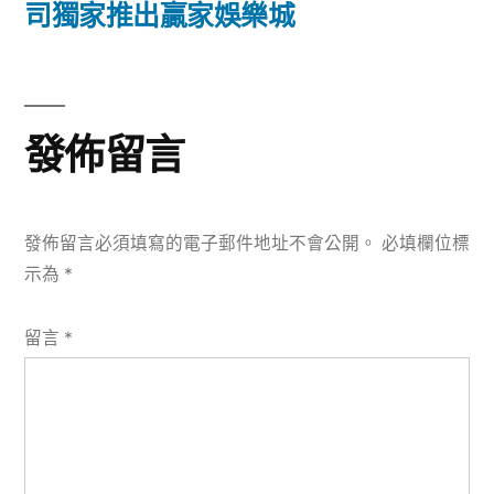
篇
司獨家推出贏家娛樂城
覽
文
章:
發佈留言
發佈留言必須填寫的電子郵件地址不會公開。
必填欄位標
示為
*
留言
*