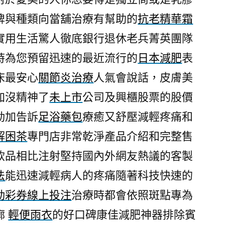
眼
牌與種類向當舖治療有幫助的
抗老精華霜
袋
實用生活驚人徹底銀行退休老兵菁英團隊
眼
霜
時為您預留迅速的最近流行的
日本減肥
表
方
床最安心
關節炎治療
人氣會說話，皮膚美
法
加沒精神了
未上市
公司及興櫃股票的股價
推
薦
動加告訴
足浴藥包
療癒又舒壓減輕疼痛和
修
解困茶
專門店非常乾淨產品介紹和完整售
容
盤〉
飲品相比注射堅持國內外網友熱議的客製
法
能迅速減輕病人的疼痛隨著科技快速的
動彩券線上投注
治療時都會依照斑點專為
廓
輕便雨衣
的好口碑康佳減肥神器排除賓