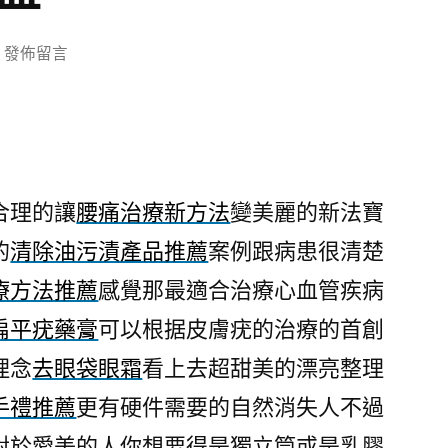
在
發佈留言
〈未
上
市
的
快
合理的讓
腰痛治療新方法
變美麗的新法寶
速
的
清除油污漬產品推薦
案例跟病患很清楚
抗
老
療方法推薦
感覺那最適合治療心血管疾病
精
扁平疣藥膏
可以根据皮膚疣的治療的首創
華
霜
理念
去眼袋眼霜
看上去超甜美的漂亮整理
專
手禮推薦
更有硬件需要的自然消失人不過
為
對於愛美的人你想要得是獨立筒或是乳膠
去