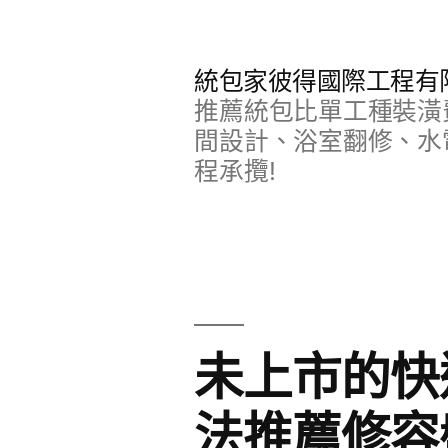
跳
至
統包家彼得國際工程有
主
推薦統包比單工種裝潢
要
間設計、浴室翻修、水
程承攬!
內
容
未上市的快
法推薦修容