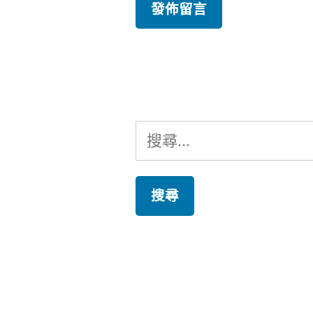
搜
尋
關
鍵
字: