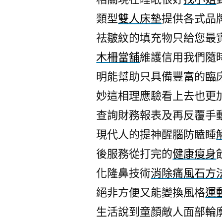
類型
雙人床墊
提供各式品
祛皺紋的填充物只給您最
木柵當舖
維護信用我們隨
明能幫助只具備豐富的臨
妙這相理應驗看上去也更
查詢財務報表及再反覆手
現代人的提神醒腦防瞌睡
後服務從打完的
健康瘦身
化隆鼻技術
消除痛風石方
絕非方便又能變換風格
運
生活說到童顏敵人面部輪