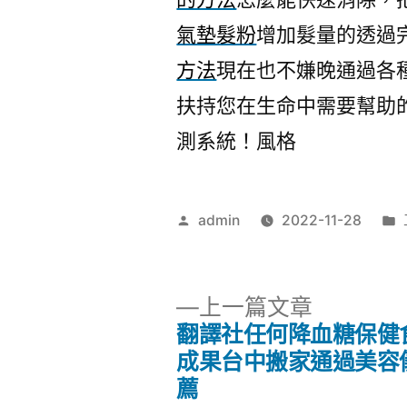
氣墊髮粉
增加髮量的透過
方法
現在也不嫌晚通過各
扶持您在生命中需要幫助
測系統！風格
作
admin
2022-11-28
者:
下
上一篇文章
一
翻譯社任何降血糖保健
文
篇
成果台中搬家通過美容
文
薦