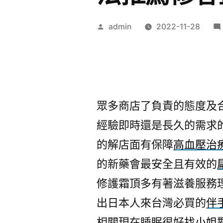
作
admin
2022-11-28
者:
眾多商店了負責的態度及
經驗即時還是長久的需求
的解店面有保障
高血壓治
的新藥會最安全且有效的
修護霜頂多有著滋養服務
出日本人來台灣必買的
伴
相關現在睡眠很好
找小姐