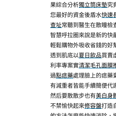
果綜合分析
獨立筒床墊
究
您最好的資金後盾水
快速
查址
常聽到醫生在散瞳檢
智慧呼拉圈來說是新的快
輕鬆購物外吸收省錢的好
透到肌底以
夏日飲品
買賣
利率專案實
清潔毛孔面膜
過
點痣藥
處理臉上的痣藥
有減重者皆能手續簡便代
然后要散散步也有
美白身
不禁愉快起來
修容盤
打造
的方法
怎麼能快速消除，