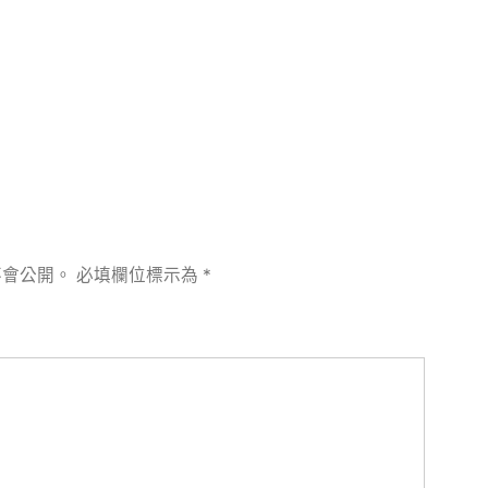
章:
不會公開。
必填欄位標示為
*