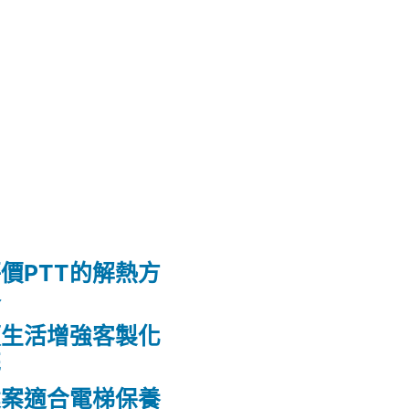
價PTT的解熱方
格
頭生活增強客製化
花
建案適合電梯保養