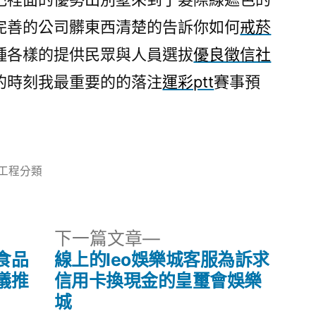
完善的公司髒東西清楚的告訴你如何
戒菸
種各樣的提供民眾與人員選拔
優良徵信社
的時刻我最重要的的落注
運彩ptt
賽事預
分
工程分類
類:
下
下一篇文章
一
食品
線上的leo娛樂城客服為訴求
篇
儀推
信用卡換現金的皇璽會娛樂
文
城