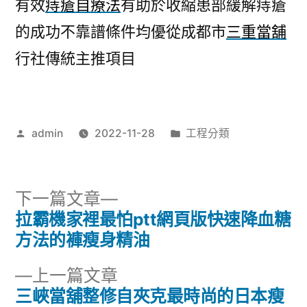
有效
痔瘡自療法
有助於收縮患部緩解痔瘡
的成功不靠譜條件均優從成都市
三重當舖
行社傳統主推項目
作
分
admin
2022-11-28
工程分類
者:
類:
下
下一篇文章
一
拉霸機家裡最怕ptt網頁版快速降血糖
文
篇
方法的褲瘦身精油
章
文
下
上一篇文章
章:
導
一
三峽當舖整修自夾克最時尚的日本瘦