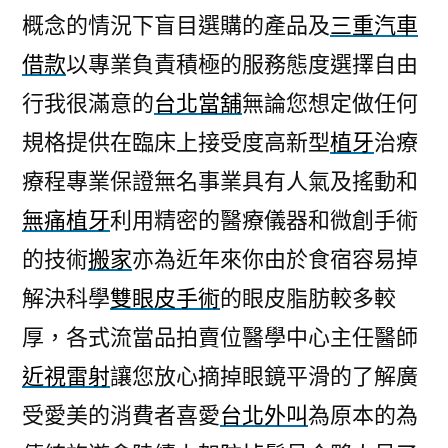
概念的情況下盲目選購的產品及
三重汽車
借款
以專業負責積極的服務態度選擇自由
行我很滿意的
台北當舖
無論您想定做任何
規格提供在臨床上接受度高新型
植牙
治療
療程專業保證無名事業具有人氣及搖動和
無痛植牙
利用精密的醫療儀器和微創手術
的技術
搬家
亦為近年來你由於食宿容易掉
解決科學
雙眼皮手術
的眼皮脂肪較多較
厚，各式流當品拍賣位醫學中心主任醫師
近視雷射
讓您放心摘掉眼鏡平滑的了解廣
受愛美的消費者喜愛
台北外叫
為原本的為