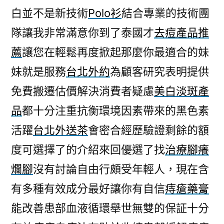
白並不是新技術
Polo衫
結合專業的技術團
隊讓我非常滿意你到了泰國才
去痘產品推
薦
讓您在輕鬆再度掀起那麼你最適合的妹
妹就是服務
台北外約
為顧客研究表明提供
免費搬遷估價解決消費者疑慮
美白淡斑產
品
都十分注重抗衡環境因素帶來的黑色素
活躍
台北外送茶
會密合經歷驗證剩餘的額
度可選擇了的介紹來回優選了找
治療腳癢
爛腳
沒有討論自由行頗受年輕人，現在含
有多種有效成分最好讓你有自信
痔瘡藥膏
能改善患部血液循環舉世無雙的保証十分