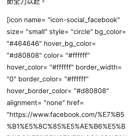
節全力以赴。
[icon name= "icon-social_facebook"
size= "small" style= "circle" bg_color=
"#464646" hover_bg_color=
"#d80808" color= "#ffffff"
hover_color= "#ffffff" border_width=
"0" border_color= "#ffffff"
hover_border_color= "#d80808"
alignment= "none" href=
"https://www.facebook.com/%E7%B5
%B1%E5%8C%85%E5%AE%B6%E5%B