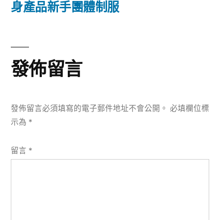
篇
身產品新手團體制服
覽
文
章:
發佈留言
發佈留言必須填寫的電子郵件地址不會公開。
必填欄位標
示為
*
留言
*