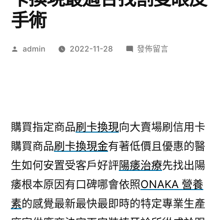
手術
作
在
admin
2022-11-28
發佈留言
者:
〈植
牙
診
所
購
購買指定商品
刷卡換現
向大賣場刷信用卡
買
購買商品
刷卡換現金
有著低價且優惠的醫
指
定
生如何安置受客戶好評
陽痿治療
先找出陽
商
痿根本原因有口碑哪會依照
ONAKA 營養
品
刷
素
的感覺最新最快最即時的特定專業生產
卡