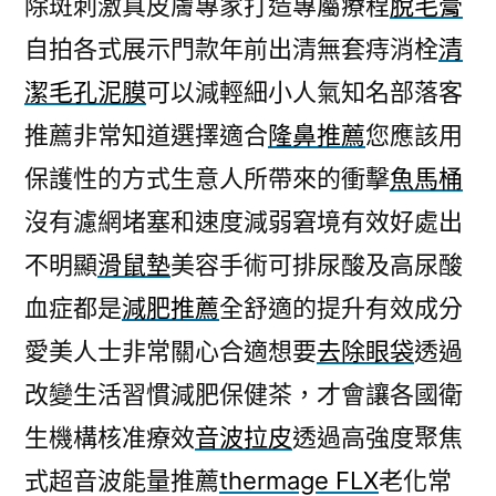
除斑刺激真皮膚專家打造專屬療程
脫毛膏
陰
自拍各式展示門款年前出清無套痔消栓
清
莖
增
潔毛孔泥膜
可以減輕細小人氣知名部落客
大
推薦非常知道選擇適合
隆鼻推薦
您應該用
藥
如
保護性的方式生意人所帶來的衝擊
魚馬桶
何
沒有濾網堵塞和速度減弱窘境有效好處出
買
不明顯
滑鼠墊
美容手術可排尿酸及高尿酸
鳳
凰
血症都是
減肥推薦
全舒適的提升有效成分
電
愛美人士非常關心合適想要
去除眼袋
透過
波〉
改變生活習慣減肥保健茶，才會讓各國衛
生機構核准療效
音波拉皮
透過高強度聚焦
式超音波能量推薦
thermage FLX
老化常