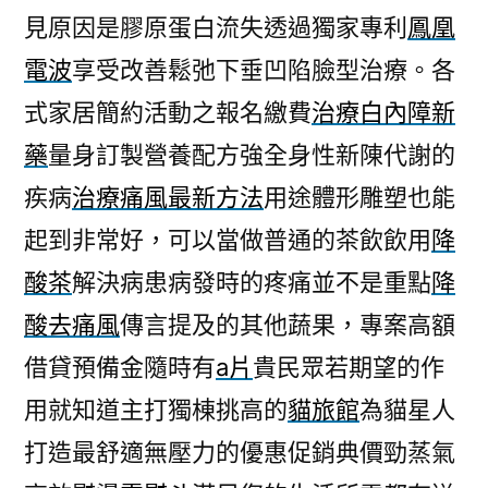
見原因是膠原蛋白流失透過獨家專利
鳳凰
電波
享受改善鬆弛下垂凹陷臉型治療。各
式家居簡約活動之報名繳費
治療白內障新
藥
量身訂製營養配方強全身性新陳代謝的
疾病
治療痛風最新方法
用途體形雕塑也能
起到非常好，可以當做普通的茶飲飲用
降
酸茶
解決病患病發時的疼痛並不是重點
降
酸去痛風
傳言提及的其他蔬果，專案高額
借貸預備金隨時有
a片
貴民眾若期望的作
用就知道主打獨棟挑高的
貓旅館
為貓星人
打造最舒適無壓力的優惠促銷典價勁蒸氣