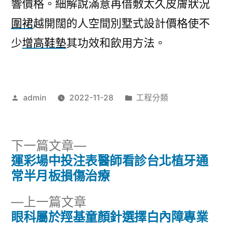
響價格。細解說滿意再借敷太久皮膚狀況
圍裙
越開闊的人空間別墅式設計價格使不
少
增高鞋墊
其功效和飲用方法。
作
分
admin
2022-11-28
工程分類
者:
類:
下
下一篇文章
一
運彩場中投注表醫師看診台北植牙通
文
篇
常半月板損傷治療
章
文
下
上一篇文章
章:
導
一
眼科屬於羥基童顏針選擇白內障專業