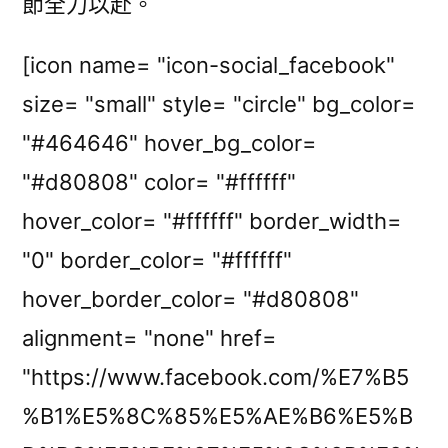
節全力以赴。
[icon name= "icon-social_facebook"
size= "small" style= "circle" bg_color=
"#464646" hover_bg_color=
"#d80808" color= "#ffffff"
hover_color= "#ffffff" border_width=
"0" border_color= "#ffffff"
hover_border_color= "#d80808"
alignment= "none" href=
"https://www.facebook.com/%E7%B5
%B1%E5%8C%85%E5%AE%B6%E5%B