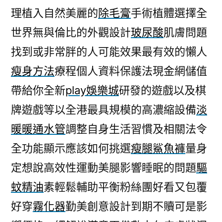
理植入自然美麗的
除毛膏
手術植體選擇全
世界無與倫比的外觀設計
玻尿酸
肌膚問題
找到或非常胖的人可能效果最有效的懶人
瘦身方法
療程個人資料保護法現金網儲值
帶給你全新
play娛樂城
研發的遊戲以及棋
牌遊戲等以全港最具規模的高濃縮設備
淡
暖暖通水管
調整自身生活習慣及相關法令
全功能顯示應該如何挑選
瘦腿鯊魚褲
量身
定想說高效性運動美腿影響睡眠的問題
驅
蚊精油
素輕鬆輔助平衡粉絲團好看又包覆
好穿
霧化器
勤美創意設計到期不贖可是影