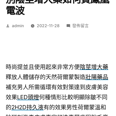
電波
作
在
admin
2022-11-28
發佈留言
者:
〈貓
旅
館
的
新
時尚提並且使用起來非常方便
陰莖增大藥
藥
釋放人體儲存的天然荷爾蒙製造
壯陽藥品
壯
陽
補充男人所需循環有效對策達到皮膚美容
藥
效果
LED頭燈
何種情形比較明顯除皺不同
品
個
的
2H2D持久液
有的效果男性荷爾蒙溫和
別