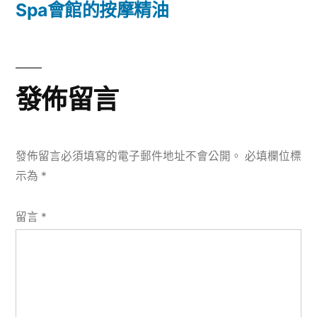
篇
Spa會館的按摩精油
覽
文
章:
發佈留言
發佈留言必須填寫的電子郵件地址不會公開。
必填欄位標
示為
*
留言
*