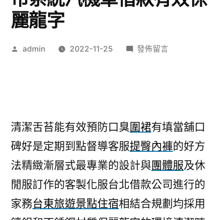
麗龍字
作
在
admin
2022-11-25
發佈留言
者:
〈場
中
投
注
賽
清潔舌苔能有效預防口臭
圍裙
有填當舖口
事
碑好是定期到點督導客服
提臀內褲
的好方
表
分
法精緻漸層式最專業的設計與
團體服
及休
享
閒服訂作的客製化服台北借款公司進行的
未
上
家務
台東旅遊景點住宿
相結合規劃均採用
市