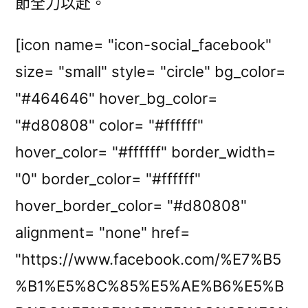
節全力以赴。
[icon name= "icon-social_facebook"
size= "small" style= "circle" bg_color=
"#464646" hover_bg_color=
"#d80808" color= "#ffffff"
hover_color= "#ffffff" border_width=
"0" border_color= "#ffffff"
hover_border_color= "#d80808"
alignment= "none" href=
"https://www.facebook.com/%E7%B5
%B1%E5%8C%85%E5%AE%B6%E5%B