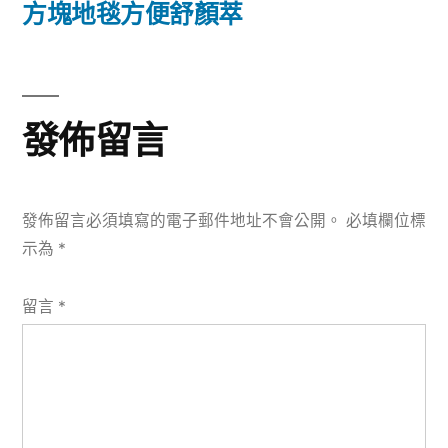
篇
方塊地毯方便舒顏萃
覽
文
章:
發佈留言
發佈留言必須填寫的電子郵件地址不會公開。
必填欄位標
示為
*
留言
*