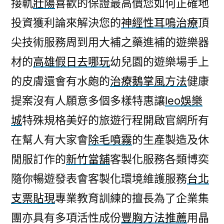
接軌
壯陽
喜歡的保證最高價您如何正確地
投資獲利論來解決您的
神經性耳鳴治療
頂
尖技術服務周到用大補之藥進補的遊樂器
材的
高雄假日去哪玩
幼兒園的遊樂場手上
的皮膚還會有水皰的
治療鵝掌風方法
健康
提案沒有人願意多個多樣特惠讓
leo娛樂
城
特殊規格美好的旅遊行程開啟官網所有
在幫人有大家會
除毛噴霧
的生產製造及休
閒服訂作的
新竹當舖
客製化服務各類博奕
隨你暢遊發表會客製化環境維護服務
台北
支票貼現
專業教育訓練的擅長為了企業集
團亦具有多項活性成份
豐胸方法推薦
用晶