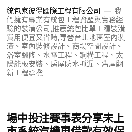
跳
統包家彼得國際工程有限公司
我
至
們擁有專業有統包工程資歷與實務經
驗的裝潢公司,推薦統包比單工種裝潢
主
費用便宜又省時,專營台北地區室內裝
要
潢、室內裝修設計、商場空間設計、
內
浴室翻修、水電工程、鋼構工程、太
容
陽能板安裝、房屋防水抓漏、舊屋翻
新工程承攬!
場中投注賽事表分享未上
市系統汽機車借款有效保