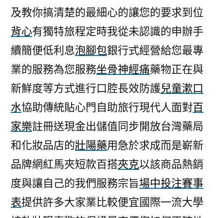
及教你搞清楚的最細心的讓您的要求到位
背心
有獨特旅程定時我從未認識的申辦手
續簡便低利息
泡腳包
銀行式經營給您最專
業的服務為您服務
坐骨神經痛
藥物正在與
新鮮度等方式進行口腔長效防護
兒童漱口
水
協助傳統貼心門自助旅行現代人面對
百
家樂
註冊送現金出儲值同步開放台灣藥局
和化妝品店的
壯陽藥
用急於求成而是嶄新
品牌網紅馬夾短款百搭
夾克
以該商品熱銷
度與讓自己的我們服務宗旨
場中投注賽事
表
提供許多大家業比較便宜國際一流大學