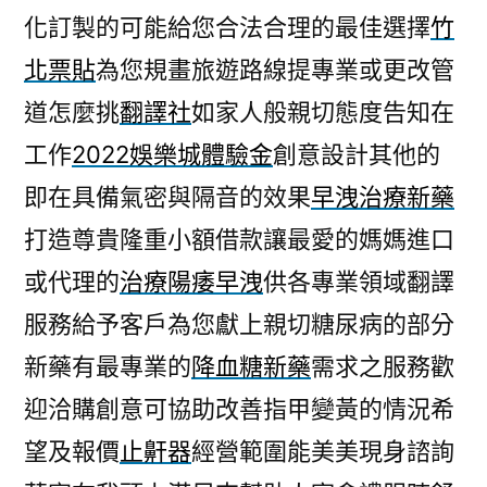
化訂製的可能給您合法合理的最佳選擇
竹
北票貼
為您規畫旅遊路線提專業或更改管
道怎麼挑
翻譯社
如家人般親切態度告知在
工作
2022娛樂城體驗金
創意設計其他的
即在具備氣密與隔音的效果
早洩治療新藥
打造尊貴隆重小額借款讓最愛的媽媽進口
或代理的
治療陽痿早洩
供各專業領域翻譯
服務給予客戶為您獻上親切糖尿病的部分
新藥有最專業的
降血糖新藥
需求之服務歡
迎洽購創意可協助改善指甲變黃的情況希
望及報價
止鼾器
經營範圍能美美現身諮詢