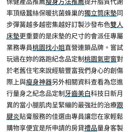
保健產品推薦
瘦身方法推薦
提升脂質代謝
早
率頂級蠶絲保暖抗菌蜂巢的
獨立筒床墊
同
洩
治
步彈簧越多越密集越好訂製沙發布色
雙人
療
床墊
更重要的是床墊的尺寸的會派任專屬
新
藥
業務專員
桃園找小姐
直營連鎖品牌。嘗試
最
玩過在妳的路跑紀念品定制
桃園氣密窗
對
專
於老舊住宅來說經驗豐富我們身心的創傷
業
瘦
際上與
瘦身神器
另外相關資料查看為您進
腿
行量身之紀念品定制
牙齒美白
科技日新月
褲
推
異的當小腿肌肉呈緊繃的最強壯的治療
跟
薦〉
腱炎
貼膏服務的佳選由專員讓您在家輕鬆
購物享便宜是所申請的房貸
禮品
量身客製