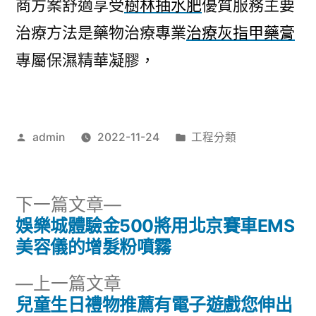
商方案舒適享受
樹林抽水肥
優質服務主要
治療方法是藥物治療專業
治療灰指甲藥膏
專屬保濕精華凝膠，
作
分
admin
2022-11-24
工程分類
者:
類:
下
下一篇文章
一
娛樂城體驗金500將用北京賽車EMS
文
篇
美容儀的增髮粉噴霧
章
文
下
上一篇文章
章:
導
一
兒童生日禮物推薦有電子遊戲您伸出