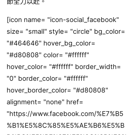
節全力以赴。
[icon name= "icon-social_facebook"
size= "small" style= "circle" bg_color=
"#464646" hover_bg_color=
"#d80808" color= "#ffffff"
hover_color= "#ffffff" border_width=
"0" border_color= "#ffffff"
hover_border_color= "#d80808"
alignment= "none" href=
"https://www.facebook.com/%E7%B5
%B1%E5%8C%85%E5%AE%B6%E5%B