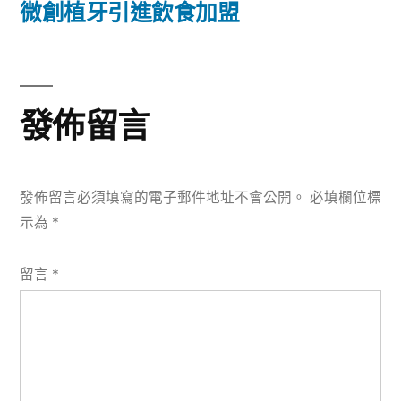
篇
微創植牙引進飲食加盟
覽
文
章:
發佈留言
發佈留言必須填寫的電子郵件地址不會公開。
必填欄位標
示為
*
留言
*