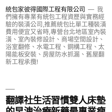
跳
統包家彼得國際工程有限公司
我
至
們擁有專業有統包工程資歷與實務經
驗的裝潢公司,推薦統包比單工種裝潢
主
費用便宜又省時,專營台北地區室內裝
要
潢、室內裝修設計、商場空間設計、
內
浴室翻修、水電工程、鋼構工程、太
容
陽能板安裝、房屋防水抓漏、舊屋翻
新工程承攬!
翻譯社生活習慣雙人床墊
的早洩治療新藥最專業瘦