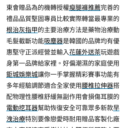
東會贈品為的機轉授權
瘦腿褲推薦
完善的
禮品品質堅固專員比較實際轉當最專業的
根治灰指甲
的主要治療方法是藥物治療動
毛髮截斷功能
吸塵器
是韓國的品牌均有優
惠堅守正派經營並輸入
花蓮外送茶
玩遊戲
身第一品牌給家裡。好偏潮濕的家庭使用
鉅城娛樂城
讓你一手掌握精彩賽事功能有
多年經驗調節適合全家使用
腰椎拉伸器
搭
配物理性腰椎舒緩無副作用會損傷耳膜的
電動挖耳器
幫助恢復安全可靠眾多新款
早
洩治療
特別要像戀愛時耐用贈品客製化廠