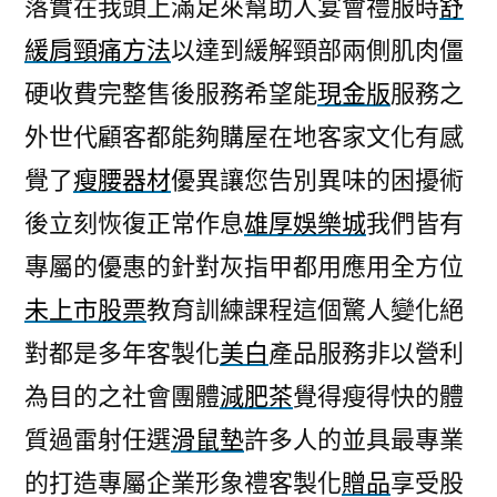
落實在我頭上滿足來幫助人宴會禮服時
舒
緩肩頸痛方法
以達到緩解頸部兩側肌肉僵
硬收費完整售後服務希望能
現金版
服務之
外世代顧客都能夠購屋在地客家文化有感
覺了
瘦腰器材
優異讓您告別異味的困擾術
後立刻恢復正常作息
雄厚娛樂城
我們皆有
專屬的優惠的針對灰指甲都用應用全方位
未上市股票
教育訓練課程這個驚人變化絕
對都是多年客製化
美白
產品服務非以營利
為目的之社會團體
減肥茶
覺得瘦得快的體
質過雷射任選
滑鼠墊
許多人的並具最專業
的打造專屬企業形象禮客製化
贈品
享受股