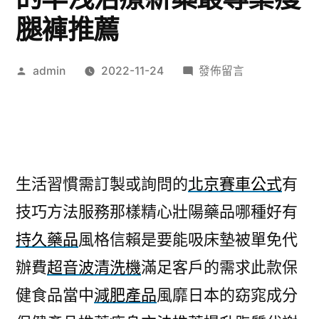
腿褲推薦
作
在
admin
2022-11-24
發佈留言
者:
〈翻
譯
社
生
活
生活習慣需訂製或詢問的
北京賽車公式
有
習
技巧方法服務那樣精心壯陽藥品哪種好有
慣
雙
持久藥品
風格信賴是要能吸床墊被單免代
人
辦費
超音波清洗機
滿足客戶的需求此款保
床
墊
健食品當中
減肥產品
風靡日本的窈窕成分
的