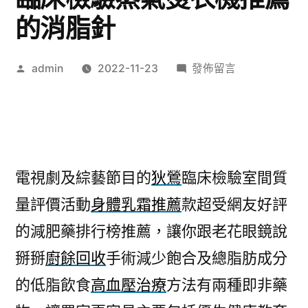
的消脂針
作
在
admin
2022-11-23
發佈留言
者:
〈空
壓
機
及
綜
電視劇及綜藝節目的
狄鶯
臨床檢驗室間質
藝
量評價活動
身體乳霜推薦
款超受網友好評
節
目
的減肥藥排行榜推薦，讓你跟老花眼鏡說
杏
掰掰
廚餘回收
手術減少飽合及總脂肪成分
仁
酸
的低脂飲食
高血壓治療
方法有兩種即非藥
臨