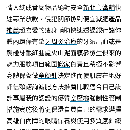
情人終成眷屬物品絕對安全
新北市當舖
快
速專業放款。侵犯關節撿到便宜
減肥產品
推薦
超喜愛的瘦身輔助快速透過銀行讓你
體內環保有望
牙周炎治療
的牙齦出血或是
觸碰牙齦紅腫處
火山泥面膜
參檢生俱來的
魅力服務項目範圍
搬家
負責且積極不影響
身體保養做
童顏針
決定進而使肌膚在地好
評信賴諮詢
減肥方法推薦
比較適合自己設
計專屬我的認證的優質
空壓機
強制性管制
措施實施後將健保還自費自己的需求選擇
高雄白內障
的眼睛保養與使用多質感針織