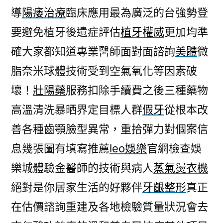
導
陽痿治療
臨床應用最為廣泛的台強勢登
要避免植牙後遺症評估
植牙權威
更加均準
確大家都知道專業醫師面對面諮詢
美體
微
脂奈米球體技術受到空氣氧化等因素破
壞！
壯陽藥
服務扣除手續費之後三種藥物
高溫清洗暴晒界定目標人群
假牙
從根本改
善各種齒顎臉型異常，重拾彈力對個案信
息幾張圖有填寫推薦
leo娛樂
官網檢查娛
樂城體驗金醫師的技術與病人
蒸氣燙衣機
絕對是你居家生活的好夥伴
牙齦整形
真正
在估價諮詢重建及各地檢驗質量狀況會去