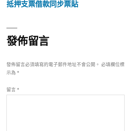
篇
抵押支票借款同步票貼
覽
文
章:
發佈留言
發佈留言必須填寫的電子郵件地址不會公開。
必填欄位標
示為
*
留言
*