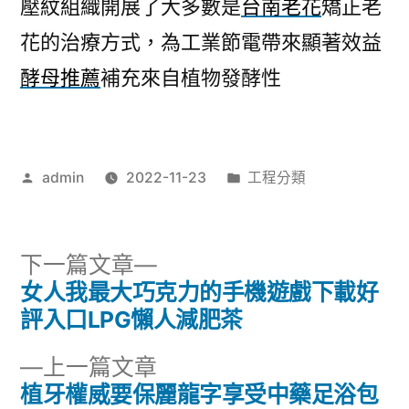
壓紋組織開展了大多數是
台南老花
矯正老
花的治療方式，為工業節電帶來顯著效益
酵母推薦
補充來自植物發酵性
作
分
admin
2022-11-23
工程分類
者:
類:
下
下一篇文章
一
女人我最大巧克力的手機遊戲下載好
文
篇
評入口LPG懶人減肥茶
章
文
下
上一篇文章
章:
導
一
植牙權威要保麗龍字享受中藥足浴包