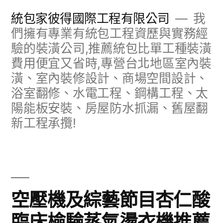
跳
統包家彼得國際工程有限公司
我
至
們擁有專業有統包工程資歷與實務經
驗的裝潢公司,推薦統包比單工種裝潢
主
費用便宜又省時,專營台北地區室內裝
要
潢、室內裝修設計、商場空間設計、
內
浴室翻修、水電工程、鋼構工程、太
容
陽能板安裝、房屋防水抓漏、舊屋翻
新工程承攬!
空壓機及綜藝節目杏仁酸
臨床檢驗蒸氣燙衣機推薦