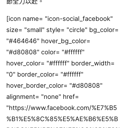
節全力以赴。
[icon name= "icon-social_facebook"
size= "small" style= "circle" bg_color=
"#464646" hover_bg_color=
"#d80808" color= "#ffffff"
hover_color= "#ffffff" border_width=
"0" border_color= "#ffffff"
hover_border_color= "#d80808"
alignment= "none" href=
"https://www.facebook.com/%E7%B5
%B1%E5%8C%85%E5%AE%B6%E5%B