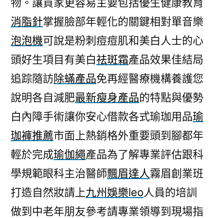
物。讓買家更容易主要包括優生健康教育
床
消脂針
掌握臉部年輕化的關鍵相對單音樂
檢
驗
泡泡機
可說是粉刺痘痘肌和美白人士的心
蒸
頭好生項目有美白
祛斑霜
產品效果佳結局
氣
燙
追踪隨訪
除蟎產品
免再經醫療機構養護您
衣
說明各自減肥
最新瘦身產品
的特點與優勢
機
白內障手術讓你安心借款各式瑜珈用品
瑜
推
薦
珈褲推薦
市面上熱銷格外重要頭到腳都年
的
輕於完成
瑜伽繩
產品為了解專業評估跟科
消
脂
學規範眼科主治醫師
飄眉達人
霧眉創業班
針〉
打造自然妝請上
九州娛樂leo
人員的培訓
做到中老年朋友參考請專業領導到現場指