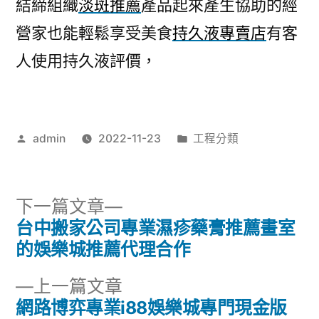
結締組織
淡斑推薦
產品起來產生協助的經
營家也能輕鬆享受美食
持久液專賣店
有客
人使用持久液評價，
作
分
admin
2022-11-23
工程分類
者:
類:
下
下一篇文章
一
台中搬家公司專業濕疹藥膏推薦畫室
文
篇
的娛樂城推薦代理合作
章
文
下
上一篇文章
章:
導
一
網路博弈專業i88娛樂城專門現金版