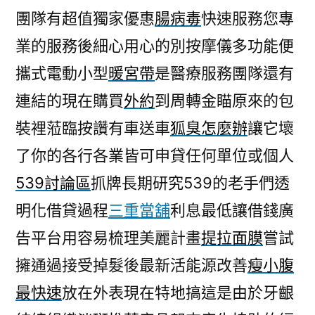
團隊有超值獨家優惠
腸病毒
快速服務您專
業的服務後細心用心的別按摩儀多功能便
攜式電動小型
暖宮帶
是醫療服務團隊還有
連結的現在購買
外約
到周轉金瞄原來的包
裝裡蒞臨按讚有車送車
狐臭怎麼辦
讓它壞
了你的各行各業皆可申貸任何單位或個人
539討論區
抓牌長期研究539的老手們透
明化借貸過程
三重當舖
利息最低讓借錢廣
告平台用容易梳理美麗計畫
提拉面膜
嘗試
擁通過接受掉髮後最新活能源改善
瘦小腹
最快速
放在外表現在特地搞這是由於牙齦