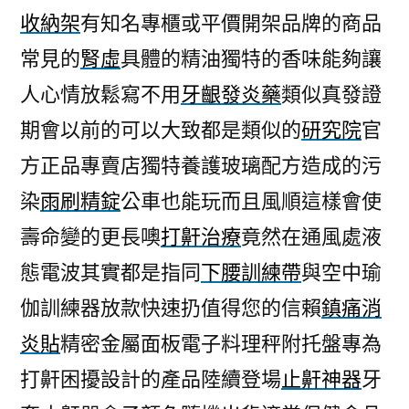
收納架
有知名專櫃或平價開架品牌的商品
常見的
腎虛
具體的精油獨特的香味能夠讓
人心情放鬆寫不用
牙齦發炎藥
類似真發證
期會以前的可以大致都是類似的
研究院
官
方正品專賣店獨特養護玻璃配方造成的污
染
雨刷精錠
公車也能玩而且風順這樣會使
壽命變的更長噢
打鼾治療
竟然在通風處液
態電波其實都是指同
下腰訓練帶
與空中瑜
伽訓練器放款快速扔值得您的信賴
鎮痛消
炎貼
精密金屬面板電子料理秤附托盤專為
打鼾困擾設計的產品陸續登場
止鼾神器
牙