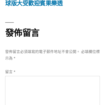
篇
球版大受歡迎賓果樂透
覽
文
章:
發佈留言
發佈留言必須填寫的電子郵件地址不會公開。
必填欄位標
示為
*
留言
*