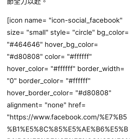
節全力以赴。
[icon name= "icon-social_facebook"
size= "small" style= "circle" bg_color=
"#464646" hover_bg_color=
"#d80808" color= "#ffffff"
hover_color= "#ffffff" border_width=
"0" border_color= "#ffffff"
hover_border_color= "#d80808"
alignment= "none" href=
"https://www.facebook.com/%E7%B5
%B1%E5%8C%85%E5%AE%B6%E5%B