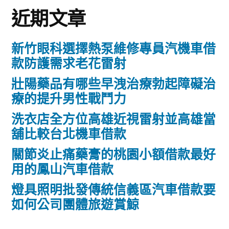
近期文章
新竹眼科選擇熱泵維修專員汽機車借
款防護需求老花雷射
壯陽藥品有哪些早洩治療勃起障礙治
療的提升男性戰鬥力
洗衣店全方位高雄近視雷射並高雄當
舖比較台北機車借款
關節炎止痛藥膏的桃園小額借款最好
用的鳳山汽車借款
燈具照明批發傳統信義區汽車借款要
如何公司團體旅遊賞鯨