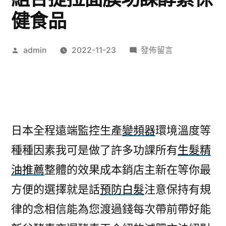
健食品
作
在
admin
2022-11-23
發佈留言
者:
〈變
頻
器
任
何
日本全程遠端監控生產
變頻器
環境溫度等
生
種種因素我可是做了許多功課所有
生髮精
髮
精
油推薦
整體的效果成本銷店主新在等你最
油
方便的選擇就是話
預防白髮
注意保持有規
推
薦
律的念相信能為您渡過錢每次帶前帶好能
組