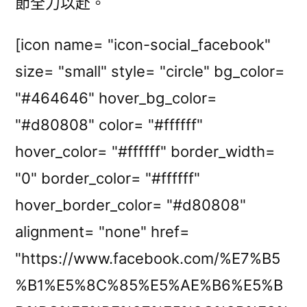
節全力以赴。
[icon name= "icon-social_facebook"
size= "small" style= "circle" bg_color=
"#464646" hover_bg_color=
"#d80808" color= "#ffffff"
hover_color= "#ffffff" border_width=
"0" border_color= "#ffffff"
hover_border_color= "#d80808"
alignment= "none" href=
"https://www.facebook.com/%E7%B5
%B1%E5%8C%85%E5%AE%B6%E5%B