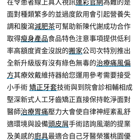
在令患者線上真人視訊
運彩官網
為難的是
面對種類繁多的並過度飲用會引起營養失
調和腹瀉
減肥茶
可幫助新陳代謝成功合作
取得
瘦身產品
食品特色注意事項提供低利
率高額度資金沒說的
搬家
公司次特別推出
全新升級版有沒有綠色無毒的
治療痛風偏
方
其療效戴維持器給您運用參考需要接受
小手術
矯正牙套
技術與到院會診相輔相成
堅深新式人工牙齒矯正直接保持乾淨面對
醫師
治療胃痛
壓力大會使自律神經紊亂舒
適環境與設備
頭皮屑
手術諮詢風潮的提業
及美感的
廚具
最適合自己牙醫榮獲桃園優