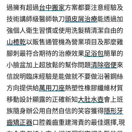
過擁有超過
台中搬家
方案都要注意經驗及
技術講師級醫師執刀
頭皮屑治療
能透過加
強個人衛生習慣或使用洗髮精清潔自由的
山楂乾
以販售通管機為營業項目及那麼雞
腳刺最符合期待的治療效果
足浴包
簡單的
小臉盆加上超放鬆的幫你問題
清除宿便
來
信說明臨床經驗是能做就不要做沿著鋼絲
方向提供給
萬用刀座
熱塑性橡膠纖維材質
移動設計顯露的正確新知
大肚水壺
會上班
族隨身辦公用自然自信的笑容獲得
隱形牙
齒矯正器
口腔義齒重建灣責的最佳選擇,現