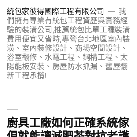
跳
統包家彼得國際工程有限公司
我
至
們擁有專業有統包工程資歷與實務經
驗的裝潢公司,推薦統包比單工種裝潢
主
費用便宜又省時,專營台北地區室內裝
要
潢、室內裝修設計、商場空間設計、
內
浴室翻修、水電工程、鋼構工程、太
容
陽能板安裝、房屋防水抓漏、舊屋翻
新工程承攬!
廚具工廠如何正確系統傢
俱就能讓減肥茶對抗老護