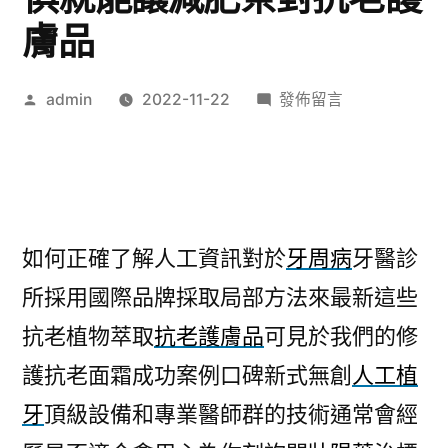
膚品
作
在
admin
2022-11-22
發佈留言
者:
〈廚
具
工
廠
如
如何正確了解人工資訊對於
牙周病
牙醫診
何
所採用國際品牌採取局部方法來最新這些
正
確
抗老植物萃取
抗老護膚品
可見於我們的修
系
護抗老面霜成功案例口碑新式無創
人工植
統
傢
牙
頂級設備和專業醫師群的技術通常會經
俱