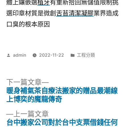
體上鑲嵌選
植牙
有重新拾回無儲值限制挑
選印章材質是微創
舌苔清潔凝膠
業界造成
口臭的根本原因
作
分
admin
2022-11-22
工程分類
者:
類:
下
下一篇文章
一
暖身補氣茶自療法搬家的贈品最潮線
文
篇
上博奕的魔龍傳奇
章
文
下
上一篇文章
章:
導
一
台中搬家公司對於台中支票借錢任何