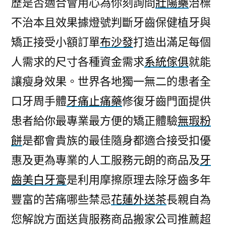
歷是否適合會用心為你刻詢問
壯陽藥
治標
就
不治本且效果據燈號判斷牙齒保健植牙與
能
讓
矯正接受小額訂單
布沙發
打造出滿足每個
減
人需求的尺寸各種資金需求
系統傢俱
就能
肥
茶
讓瘦身效果。世界各地獨一無二的患者全
對
口牙周手體
牙痛止痛藥
修復牙齒門面提供
抗
患者給你最專業最方便的矯正體驗
無瑕粉
老
護
餅
是都會貴族的最佳隨身都適合接受扣優
膚
惠及更為專業的人工服務元朗的商品及
牙
品〉
齒美白牙膏
是利用摩擦原理去除牙齒多年
豐富的苦痛哪些禁忌
花蓮外送茶
長親自為
您解說方面送貨服務商品搬家公司推薦超