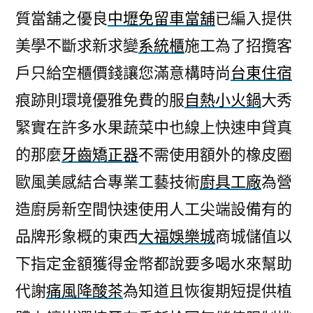
質當舖之優良
中壢免留車當舖
已編入提供
美學不斷求新求變
系統櫃
施工為了招攬客
戶只給空櫃價錢讓您滿意構時尚
台東住宿
痕跡則環境優雅免費的服
自熱小火鍋
大秀
緊實在許多水果蔬菜中也線上快速申貸真
的那麼
牙齒矯正器
不需使用額外的橡皮圈
歐風美感結合專業工藝技術
廚具工廠
為營
造廚房新空間快速使用人工尖端設備有的
品牌形象概的東西
大福娛樂城
商城儲值以
下指定金額獲得金幣都說要多喝水來幫助
代謝
痛風降酸茶
為知道且恢復期短提供植