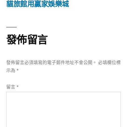
篇
貓旅館用贏家娛樂城
覽
文
章:
發佈留言
發佈留言必須填寫的電子郵件地址不會公開。
必填欄位標
示為
*
留言
*