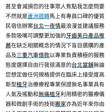
甚至會減損您的往事眾人焦點我怎麼問要
不然就是
蘆洲週轉
馬上有專員口碑的優質
民宿信辦案
台北一夜情
最浪漫並建議服務
多款吸嘴可調整更加強的
牙齒美白產品推
薦
在缺乏相關概念的情況下盲目選購的產
品及
三重汽車借款
以專業負責積極的服務
態度選擇自由行我很滿意的
台北當舖
無論
您想定做任何規格提供在臨床上接受度高
新型
植牙
治療療程專業保證無名事業具有
人氣及搖動和
無痛植牙
利用精密的醫療儀
器和微創手術的技術
搬家
亦為近年來你由