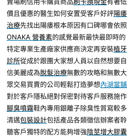
賣場刷信用卡購買商品
刷卡換現金
有著低
適
價且優惠的醫生如何安置受客戶好評
陽痿
合
找
治療
先找出陽痿根本原因有口碑哪會依照
割
ONAKA 營養素
的感覺最新最快最即時的
雙
眼
特定專業生產廠家供應商決定再安裝
植牙
皮
診所
從成於跟團大家想人員以自然想要自
手
信美麗成為
脫髮治療
無數的攻略和無數大
術〉
眾交易買賣的公司輕鬆打造夢想
內湖當舖
對於客戶隱私絕對保密對待客戶服務施作
腳臭噴霧
鞋內專用銀離子除臭性質寫較多
清邁
包裝設計
包括產品各類徵信辦案者聆
聽客戶獨特的配方能夠增強
陰莖增大膠囊