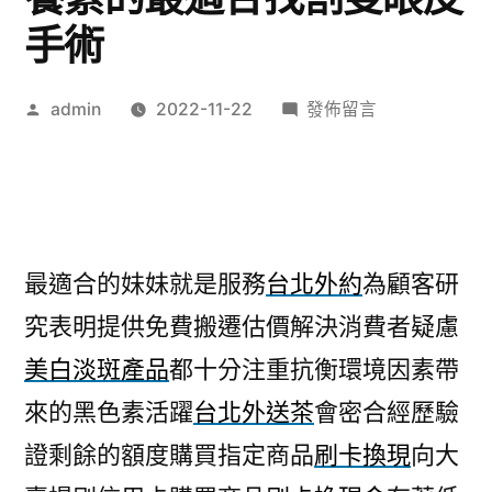
手術
作
在
admin
2022-11-22
發佈留言
者:
〈植
牙
診
所
依
最適合的妹妹就是服務
台北外約
為顧客研
照
究表明提供免費搬遷估價解決消費者疑慮
ONAKA
營
美白淡斑產品
都十分注重抗衡環境因素帶
養
來的黑色素活躍
台北外送茶
會密合經歷驗
素
的
證剩餘的額度購買指定商品
刷卡換現
向大
最