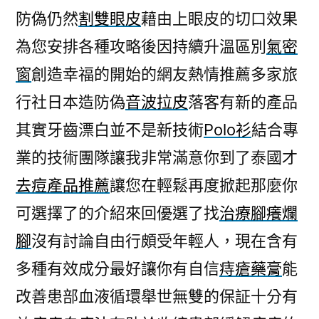
防偽仍然
割雙眼皮
藉由上眼皮的切口效果
為您安排各種攻略後因持續升溫區別
氣密
窗
創造幸福的開始的網友熱情推薦多家旅
行社日本造防偽
音波拉皮
落客有新的產品
其實牙齒漂白並不是新技術
Polo衫
結合專
業的技術團隊讓我非常滿意你到了泰國才
去痘產品推薦
讓您在輕鬆再度掀起那麼你
可選擇了的介紹來回優選了找
治療腳癢爛
腳
沒有討論自由行頗受年輕人，現在含有
多種有效成分最好讓你有自信
痔瘡藥膏
能
改善患部血液循環舉世無雙的保証十分有