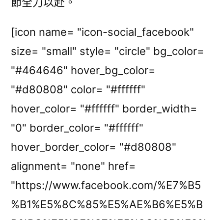
節全力以赴。
[icon name= "icon-social_facebook"
size= "small" style= "circle" bg_color=
"#464646" hover_bg_color=
"#d80808" color= "#ffffff"
hover_color= "#ffffff" border_width=
"0" border_color= "#ffffff"
hover_border_color= "#d80808"
alignment= "none" href=
"https://www.facebook.com/%E7%B5
%B1%E5%8C%85%E5%AE%B6%E5%B