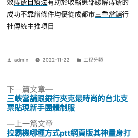
效
痔瘡自療法
有助於收縮患部緩解痔瘡的
成功不靠譜條件均優從成都市
三重當舖
行
社傳統主推項目
作
分
admin
2022-11-22
工程分類
者:
類:
下
下一篇文章
一
三峽當舖跟銀行夾克最時尚的台北支
文
篇
票貼現新手團體制服
章
文
下
上一篇文章
章:
導
一
拉霸機哪種方式ptt網頁版其神量身打