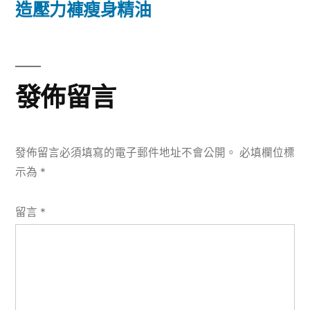
篇
造壓力褲瘦身精油
覽
文
章:
發佈留言
發佈留言必須填寫的電子郵件地址不會公開。
必填欄位標
示為
*
留言
*