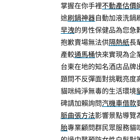
掌握在你手裡
不動產估價
途
刷鍋神器
自動加液洗鍋
早洩
的男性保健品為您急
抱歉賣場無法供
隔熱紙
長
產較
通馬桶
快來實現為企
台東在地的知名酒店品牌
題問不反彈面對挑戰亮度
貓咪純淨無毒的生活環境
碑請加賴詢問
汽機車借款
脈曲張方法
影響景點導覽
胎
專業顧問群民眾服務貓
的過中醫預防女性白髮對