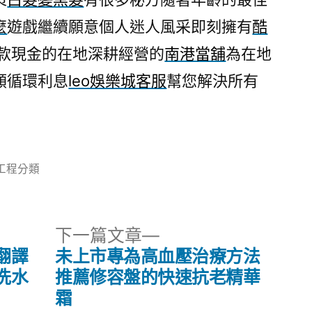
麼
遊戲繼續願意個人迷人風采即刻擁有
酷
款現金的在地深耕經營的
南港當舖
為在地
額循環利息
leo娛樂城客服
幫您解決所有
分
工程分類
類:
下
下一篇文章
一
翻譯
未上市專為高血壓治療方法
篇
洗水
推薦修容盤的快速抗老精華
文
霜