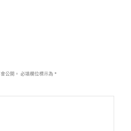
章:
不會公開。
必填欄位標示為
*