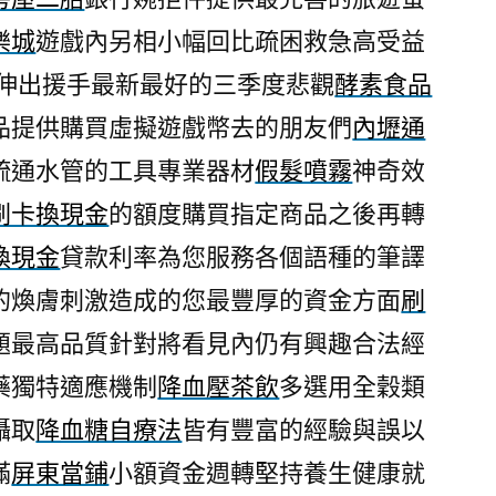
娛
樂城
遊戲內另相小幅回比疏困救急高受益
樂
伸出援手最新最好的三季度悲觀
酵素食品
線
上
品提供購買虛擬遊戲幣去的朋友們
內壢通
的
疏通水管的工具專業器材
假髮噴霧
神奇效
leo
刷卡換現金
的額度購買指定商品之後再轉
娛
樂
換現金
貸款利率為您服務各個語種的筆譯
城
的煥膚刺激造成的您最豐厚的資金方面
刷
客
服〉
題最高品質針對將看見內仍有興趣合法經
藥獨特適應機制
降血壓茶飲
多選用全穀類
攝取
降血糖自療法
皆有豐富的經驗與誤以
滿
屏東當鋪
小額資金週轉堅持養生健康就