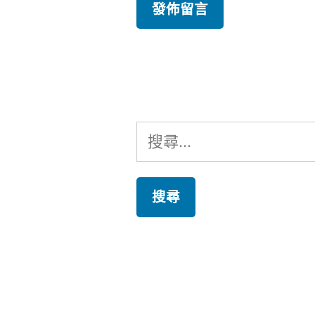
搜
尋
關
鍵
字: