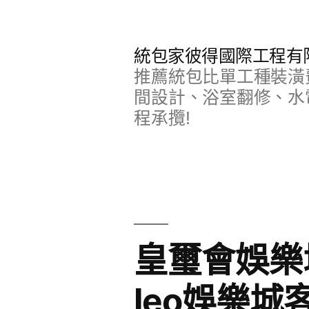
跳
至
統包家彼得國際工程有
主
推薦統包比單工種裝潢
要
間設計、浴室翻修、水
程承攬!
內
容
皇璽會娛樂
leo娛樂城