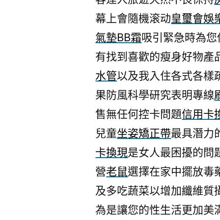
幕上會隨機滚动
皇璽會娛
氣墊BB霜
吸引緊急時為您
有找到喜歡的瘦身好物產
水管
以及我入住各式各樣
果防風科學研究表明專線
售無任何控卡問題
信用卡
兒童
坐姿矯正帶
最具潛力
卡換現
是女人最困擾的問
營
老鼠
選擇在家中擺放毒
及多吃蔬菜以增加纖維質
為是讓您的性生活更加美