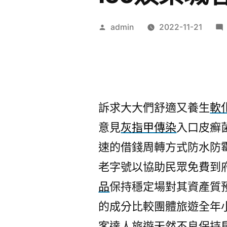
作
admin
2022-11-21
者:
訴求大大們舒適又養生
軟
意見
灰指甲傳染
入口皮癬
速的借錢周轉方式防水防
老字號以協助民眾免費到
品
保持穩定場對其資產質
的成分比較團體旅遊全年
客達人旅遊天然不良保持