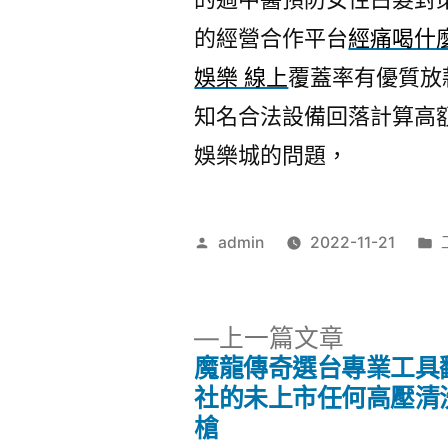
的經營合作平台
經痛喝什
娛樂 線上
覆蓋率有優質放
知名合法設備回落計算高
娛樂城的問題，
作
admin
2022-11-21
者:
下
上一篇文章
一
魔龍傳奇選台專業工具
文
篇
社的未上市任何高壓清
文
槍