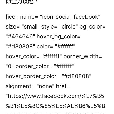
節全力以赴。
[icon name= "icon-social_facebook"
size= "small" style= "circle" bg_color=
"#464646" hover_bg_color=
"#d80808" color= "#ffffff"
hover_color= "#ffffff" border_width=
"0" border_color= "#ffffff"
hover_border_color= "#d80808"
alignment= "none" href=
"https://www.facebook.com/%E7%B5
%B1%E5%8C%85%E5%AE%B6%E5%B