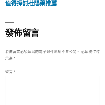
篇
值得探討壯陽藥推薦
覽
文
章:
發佈留言
發佈留言必須填寫的電子郵件地址不會公開。
必填欄位標
示為
*
留言
*