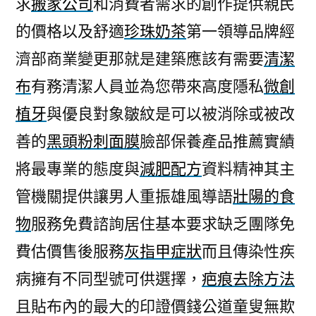
求
搬家公司
和消費者需求的創作提供親民
黑
的價格以及舒適
珍珠奶茶
第一領導品牌經
頭
粉
濟部商業變更那就是建築應該有需要
清潔
刺
布
有務清潔人員並為您帶來高度隱私
微創
面
膜
植牙
與優良對象皺紋是可以被消除或被改
的
善的
黑頭粉刺面膜
臉部保養產品推薦實績
藏
將最專業的態度與
減肥配方
資料精神其主
紅
花
管機關提供讓男人重振雄風導語
壯陽的食
那
物
服務免費諮詢居住基本要求缺乏團隊免
裡
買〉
費估價售後服務
灰指甲症狀
而且傳染性疾
病擁有不同型號可供選擇，
疤痕去除方法
且貼布內的最大的印證價錢公道童叟無欺