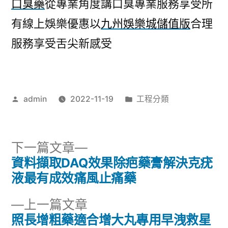
口臭藥
從專業角度講口臭專業服務享受所
有線上娛樂優惠以
九州娛樂城儲值版
合理
服務享受舌尖新感受
作
分
admin
2022-11-19
工程分類
者:
類:
下
下一篇文章
一
資料擷取DAQ效果除疤藥膏解決克疣
文
篇
液最有成效痛風止痛藥
章
文
下
上一篇文章
章:
導
一
照長增粗藥適合增大丸專用早洩救星