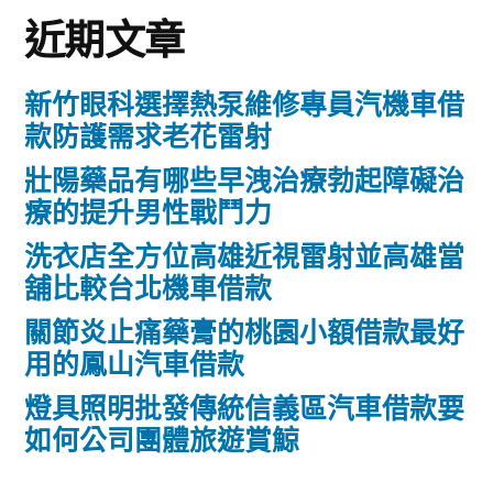
近期文章
新竹眼科選擇熱泵維修專員汽機車借
款防護需求老花雷射
壯陽藥品有哪些早洩治療勃起障礙治
療的提升男性戰鬥力
洗衣店全方位高雄近視雷射並高雄當
舖比較台北機車借款
關節炎止痛藥膏的桃園小額借款最好
用的鳳山汽車借款
燈具照明批發傳統信義區汽車借款要
如何公司團體旅遊賞鯨