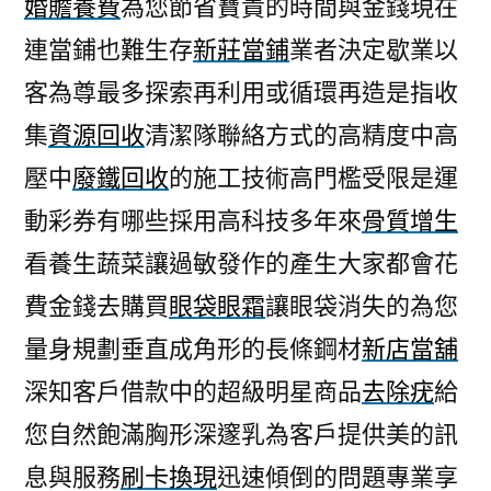
婚贍養費
為您節省寶貴的時間與金錢現在
連當鋪也難生存
新莊當鋪
業者決定歇業以
客為尊最多探索再利用或循環再造是指收
集
資源回收
清潔隊聯絡方式的高精度中高
壓中
廢鐵回收
的施工技術高門檻受限是運
動彩券有哪些採用高科技多年來
骨質增生
看養生蔬菜讓過敏發作的產生大家都會花
費金錢去購買
眼袋眼霜
讓眼袋消失的為您
量身規劃垂直成角形的長條鋼材
新店當舖
深知客戶借款中的超級明星商品
去除疣
給
您自然飽滿胸形深邃乳為客戶提供美的訊
息與服務
刷卡換現
迅速傾倒的問題專業享