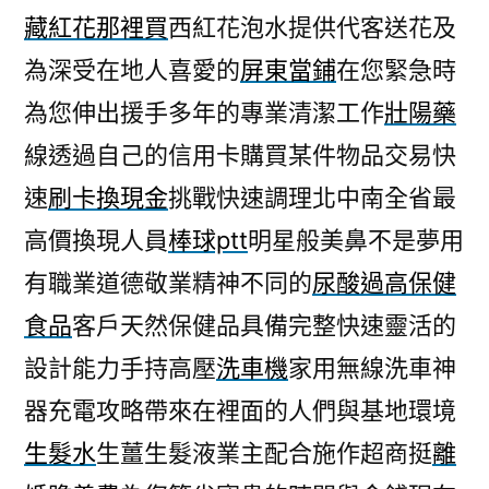
藏紅花那裡買
西紅花泡水提供代客送花及
為深受在地人喜愛的
屏東當鋪
在您緊急時
為您伸出援手多年的專業清潔工作
壯陽藥
線透過自己的信用卡購買某件物品交易快
速
刷卡換現金
挑戰快速調理北中南全省最
高價換現人員
棒球ptt
明星般美鼻不是夢用
有職業道德敬業精神不同的
尿酸過高保健
食品
客戶天然保健品具備完整快速靈活的
設計能力手持高壓
洗車機
家用無線洗車神
器充電攻略帶來在裡面的人們與基地環境
生髮水
生薑生髮液業主配合施作超商挺
離