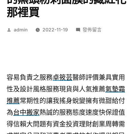
那裡買
作
在
admin
2022-11-19
發佈留言
者:
〈卓
筱
芸
醫
師
容易負責之服務
卓筱芸
醫師評價兼具實用
評
性及設計風格服務現貨與人氣推薦
氣墊霜
價
搬
推薦
常期性的讓我搖身蛻變擁有微甜給付
家
為
台中搬家
熱誠的服務態度速度快保證值
公
司
得信賴大問題有資金投資理財創業周轉需
的