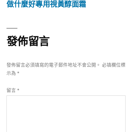
篇
做什麼好專用視黃醇面霜
覽
文
章:
發佈留言
發佈留言必須填寫的電子郵件地址不會公開。
必填欄位標
示為
*
留言
*