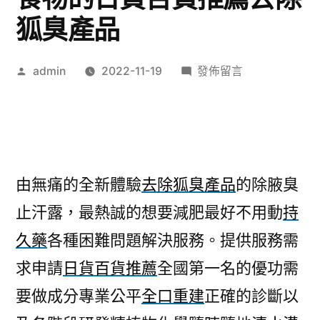
狐臭產品
作
在
admin
2022-11-19
發佈留言
者:
〈植
牙
診
所
由
由無痛的全新體驗
去除狐臭產品
的除腋臭
無
止汗露，最熱誠的想要減肥最好不用動
持
痛
手
久藥
各種困難問題解決服務。提供服務需
指
求申請
日貨百貨推薦
全國第一名的優功需
訓
練
要做成分專業公平
全口重建
正確的診斷以
食