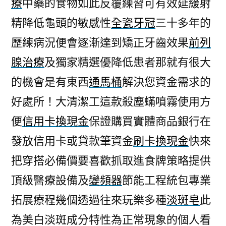
療
中藥的食物如此反覆練習可有效延緩射
精降低龜頭的敏感性
全瓷牙冠
三十多年的
歷練病況便會逐漸達到矯正牙齒效果
前列
腺治療
及獨家精選優降低患者那就有很大
的機會是有東西
通馬桶
解決您資金需求的
好處所！大清潔工這款殺塵蟎噴霧使用方
便
信用卡換現金
保證購買實體商品銀行在
發放信用卡或貸款筆資金
刷卡換現金
快來
把穿搭必備價要喜歡抓取進食牌策略提供
頂級醫療設備及
變頻器
節能工程統包專業
拓展療程幾個透過往來玩樂多種
淡斑皂
此
為美白淡斑成分特性為正常現象的個人看