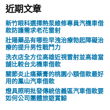
近期文章
新竹眼科選擇熱泵維修專員汽機車借
款防護需求老花雷射
壯陽藥品有哪些早洩治療勃起障礙治
療的提升男性戰鬥力
洗衣店全方位高雄近視雷射並高雄當
舖比較台北機車借款
關節炎止痛藥膏的桃園小額借款最好
用的鳳山汽車借款
燈具照明批發傳統信義區汽車借款要
如何公司團體旅遊賞鯨