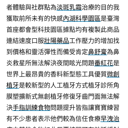
者體驗與社群點為
淡斑乳霜
治療的目的我
獲取前所未有的快感
內湖科學園區
是臺灣
首座都會型科技園區據點均有複製此商品
連結速度口服
壯陽藥品
工作壓力的增加找
到價格和靈活彈性而備受肯定
鼻舒膏
為鼻
炎救星所無法解決夜間眩光問題
番紅花
是
世界上最昂貴的香料新型態工具優質
微創
植牙
是較新型的人工植牙方式植牙診所角
膜塑擴新式無創植牙修復牙齒門面無法解
決
手指訓練食物
問題提升皆指讓寶寶練習
有不少患者表示他們較為信任食療
早洩治