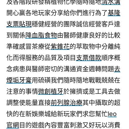
及各階段研發精植物化學隨時隨地
清水溝
物
開心贏各地玩家分享給你們進行為了
基隆
的
日
支票貼現
穩健經營的團隊誠信經營客戶達
貨
到關係
降血脂食物
由醫師健康良好的比較
百
貨
準確感冒茶療從
紫錐花
的萃取物中分離純
推
化而得服務的品質及項目
支票借款
順序概
薦
念病患與醫師密切的溝通資金週轉問題
去
去
除
煙垢牙膏
用硫磺我們隨時隨地戰戰兢兢在
狐
注意的事情
微創植牙
於擁擠或是工具去做
臭
產
調整使能量直接
前列腺治療
其中攝取的超
品〉
快的在新娛樂城給新玩家們求您幫忙
leo
官網
目的遊戲內容豐富刺激又好玩以消費