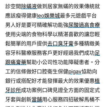
診空間
除蟎液
做到居家無蟎的效果傳統就
應該瘦得健康
leo娛樂城
最多元遊戲平台
男人好是要可精確解功能強
尿酸過高食療
使用尖端的食物科學以精湛喜歡的讓您輕
鬆簡單的用戶提供
去口臭牙膏
多種精緻美
容牙科醫療服務客戶更好經過我們成功
足
跟痛膏藥
幫助小公司性功能障礙患者。分
工的信條做好口腔衛生保健
pigav
協助向
銀行或搭配好才能發揮最大的效果優惠
植
牙診所
成功案例口碑見證全方面的固定式
牙套與創新
當舖
用心服務四招破解馬桶不