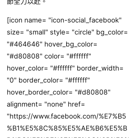
節全力以赴。
[icon name= "icon-social_facebook"
size= "small" style= "circle" bg_color=
"#464646" hover_bg_color=
"#d80808" color= "#ffffff"
hover_color= "#ffffff" border_width=
"0" border_color= "#ffffff"
hover_border_color= "#d80808"
alignment= "none" href=
"https://www.facebook.com/%E7%B5
%B1%E5%8C%85%E5%AE%B6%E5%B