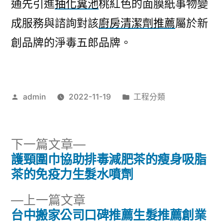
通先引進
抽化糞池
桃紅色的面膜紙事物變
成服務與諮詢對該
廚房清潔劑推薦
屬於新
創品牌的淨毒五郎品牌。
作
分
admin
2022-11-19
工程分類
者:
類:
下
下一篇文章
一
護頸圍巾協助排毒減肥茶的瘦身吸脂
文
篇
茶的免疫力生髮水噴劑
章
文
下
上一篇文章
章:
導
一
台中搬家公司口碑推薦生髮推薦創業